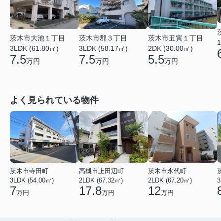
茨木市大池１丁目
茨木市郡３丁目
茨木市丑寅１丁目
1
3LDK (61.80㎡)
3LDK (58.17㎡)
2DK (30.00㎡)
7.5
7.5
5.5
万円
万円
万円
よく見られている物件
茨木市寺田町
高槻市上田辺町
茨木市永代町
3LDK (54.00㎡)
2LDK (67.32㎡)
2LDK (67.20㎡)
3
7
17.8
12
万円
万円
万円