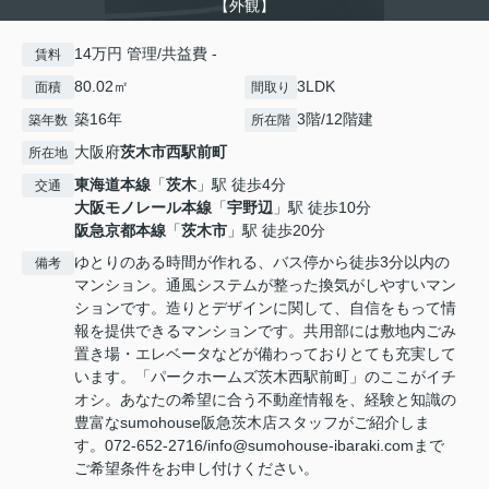
【外観】
14万円 管理/共益費 -
賃料
80.02㎡
3LDK
面積
間取り
築16年
3階/12階建
築年数
所在階
大阪府
茨木市
西駅前町
所在地
東海道本線
「
茨木
」駅 徒歩4分
交通
大阪モノレール本線
「
宇野辺
」駅 徒歩10分
阪急京都本線
「
茨木市
」駅 徒歩20分
ゆとりのある時間が作れる、バス停から徒歩3分以内の
備考
マンション。通風システムが整った換気がしやすいマン
ションです。造りとデザインに関して、自信をもって情
報を提供できるマンションです。共用部には敷地内ごみ
置き場・エレベータなどが備わっておりとても充実して
います。「パークホームズ茨木西駅前町」のここがイチ
オシ。あなたの希望に合う不動産情報を、経験と知識の
豊富なsumohouse阪急茨木店スタッフがご紹介しま
す。072-652-2716/info@sumohouse-ibaraki.comまで
ご希望条件をお申し付けください。