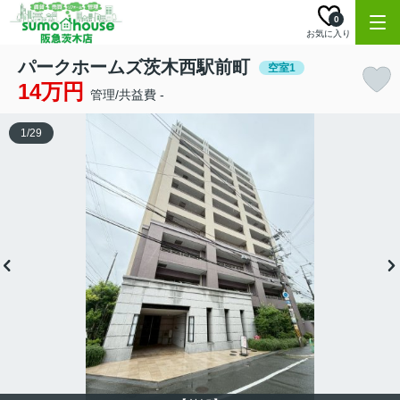
0
お気に入り
パークホームズ茨木西駅前町
空室1
14万円
管理/共益費 -
1
/
29