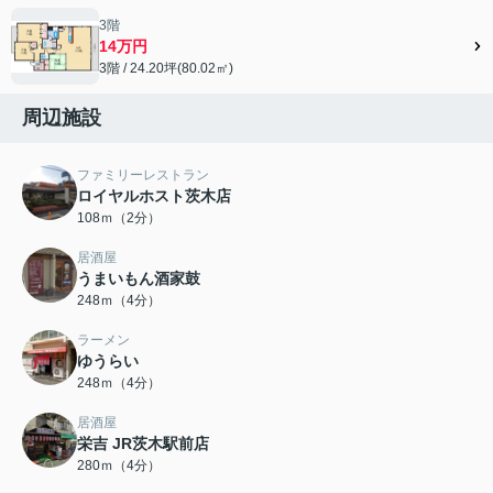
3階
14万円
3階 / 24.20坪(80.02㎡)
周辺施設
ファミリーレストラン
ロイヤルホスト茨木店
108ｍ（2分）
居酒屋
うまいもん酒家鼓
248ｍ（4分）
ラーメン
ゆうらい
248ｍ（4分）
居酒屋
栄吉 JR茨木駅前店
280ｍ（4分）