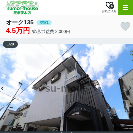
0
お気に入り
オーク135
空室1
4.5万円
管理/共益費 3,000円
1
/
28