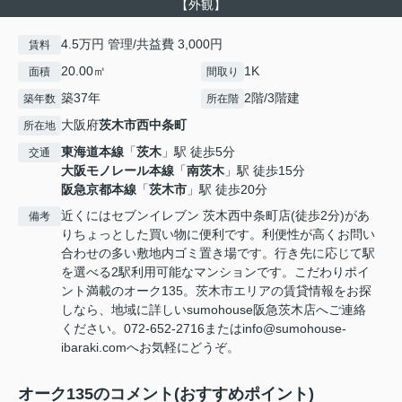
【外観】
4.5万円 管理/共益費 3,000円
賃料
20.00㎡
1K
面積
間取り
築37年
2階/3階建
築年数
所在階
大阪府
茨木市
西中条町
所在地
東海道本線
「
茨木
」駅 徒歩5分
交通
大阪モノレール本線
「
南茨木
」駅 徒歩15分
阪急京都本線
「
茨木市
」駅 徒歩20分
近くにはセブンイレブン 茨木西中条町店(徒歩2分)があ
備考
りちょっとした買い物に便利です。利便性が高くお問い
合わせの多い敷地内ゴミ置き場です。行き先に応じて駅
を選べる2駅利用可能なマンションです。こだわりポイ
ント満載のオーク135。茨木市エリアの賃貸情報をお探
しなら、地域に詳しいsumohouse阪急茨木店へご連絡
ください。072-652-2716またはinfo@sumohouse-
ibaraki.comへお気軽にどうぞ。
オーク135のコメント(おすすめポイント)