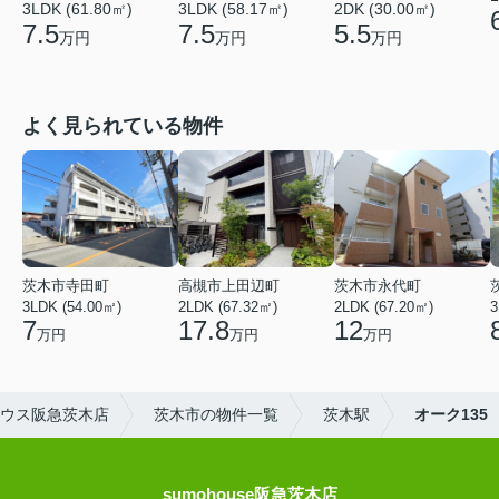
3LDK (61.80㎡)
3LDK (58.17㎡)
2DK (30.00㎡)
7.5
7.5
5.5
万円
万円
万円
よく見られている物件
茨木市寺田町
高槻市上田辺町
茨木市永代町
3LDK (54.00㎡)
2LDK (67.32㎡)
2LDK (67.20㎡)
3
7
17.8
12
万円
万円
万円
ハウス阪急茨木店
茨木市の物件一覧
茨木駅
オーク135
sumohouse阪急茨木店