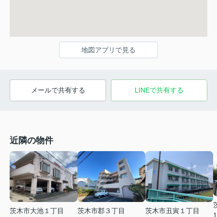
地図アプリで見る
メールで共有する
LINEで共有する
近隣の物件
茨木市大池１丁目
茨木市郡３丁目
茨木市丑寅１丁目
1