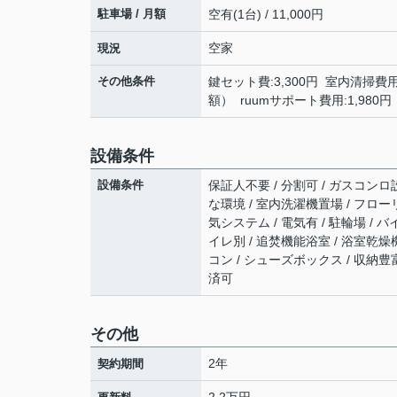
駐車場 / 月額
空有(1台) / 11,000円
空家
現況
その他条件
鍵セット費:3,300円 室内清掃費
額） ruumサポート費用:1,980
設備条件
設備条件
保証人不要 / 分割可 / ガスコンロ設
な環境 / 室内洗濯機置場 / フローリ
気システム / 電気有 / 駐輪場 /
イレ別 / 追焚機能浴室 / 浴室乾燥機
コン / シューズボックス / 収納豊
済可
その他
2年
契約期間