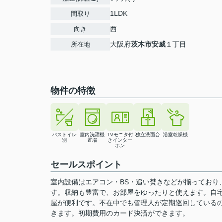
1LDK
間取り
西
向き
大阪府
茨木市
安威
１丁目
所在地
物件の特徴
バストイレ
室内洗濯機
TVモニタ付
独立洗面台
浴室乾燥機
別
置場
きインター
ホン
セールスポイント
室内設備はエアコン・BS・追い焚きなどが揃っており
す。収納も豊富で、お部屋をゆったりと使えます。自
屋が便利です。不在中でも管理人が定期巡回している
きます。初期費用のカード決済ができます。