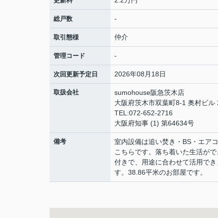
2.2万円
更新料
-
総戸数
仲介
取引態様
-
管理コード
2026年08月18日
次回更新予定日
取扱会社
sumohouse阪急茨木店
大阪府茨木市双葉町8-1 奥村ビル 2
TEL:072-652-2716
大阪府知事 (1) 第64634号
備考
室内設備は追い焚き・BS・エア
こちらです。落ち着いた生活がで
付きで、用途に合わせて活用でき
す。38.86平米のお部屋です。