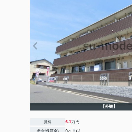
【外観】
6.1
万円
賃料
0ヶ月(-)
敷金(保証金)