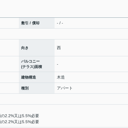
- / -
敷引 / 償却
西
向き
バルコニー
-
(テラス)面積
木造
建物構造
アパート
種別
の2.2%又は5.5%必要
の2.2%又は5.5%必要