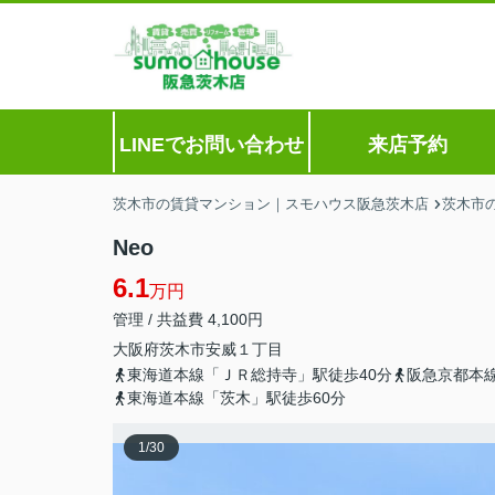
LINEでお問い合わせ
来店予約
茨木市の賃貸マンション｜スモハウス阪急茨木店
茨木市
Neo
6.1
万円
管理 / 共益費 4,100円
大阪府
茨木市
安威
１丁目
東海道本線「ＪＲ総持寺」駅徒歩40分
阪急京都本線
東海道本線「茨木」駅徒歩60分
1
/
30