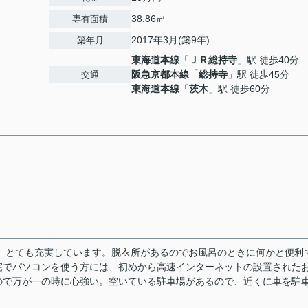
38.86㎡
専有面積
2017年3月(築9年)
築年月
東海道本線
「
ＪＲ総持寺
」駅 徒歩40分
阪急京都本線
「
総持寺
」駅 徒歩45分
交通
東海道本線
「
茨木
」駅 徒歩60分
、とても充実しています。脱衣所があるのでお風呂のときに何かと便利
宅でパソコンを使う方には、初めから高速インターネットの設置された
ので万が一の時に心強い。空いている駐車場があるので、近くに車を駐