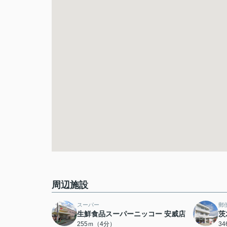
周辺施設
スーパー
郵
生鮮食品スーパーニッコー 安威店
茨
255ｍ（4分）
3