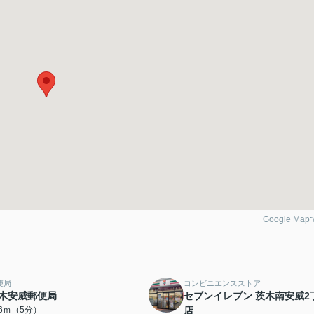
Google Ma
便局
コンビニエンスストア
木安威郵便局
セブンイレブン 茨木南安威2
46ｍ（5分）
店