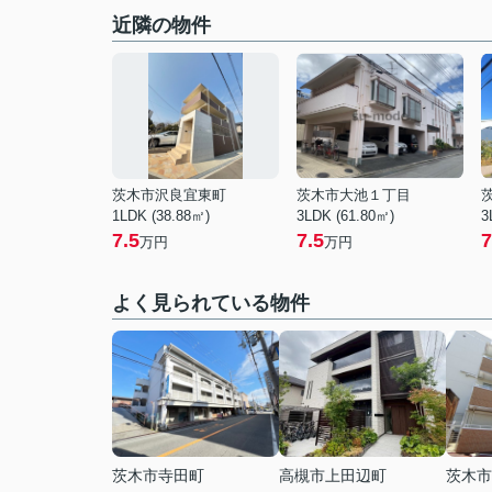
近隣の物件
茨木市沢良宜東町
茨木市大池１丁目
1LDK (38.88㎡)
3LDK (61.80㎡)
3
7.5
7.5
7
万円
万円
よく見られている物件
茨木市寺田町
高槻市上田辺町
茨木市