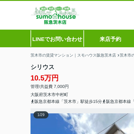
LINEでお問い合わせ
来店予約
茨木市の賃貸マンション｜スモハウス阪急茨木店
茨木市
シリウス
10.5万円
管理/共益費 7,000円
大阪府
茨木市
中村町
阪急京都本線「茨木市」駅徒歩15分
阪急京都本線「
1
/
29