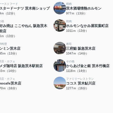
ァーストフード
焼肉
スタードーナツ 茨木南ショップ
茨木酒場情熱ホルモン
49ｍ（12分）
977ｍ（13分）
の他
焼肉
好み焼は ここやねん 阪急茨木
ホルモンなかみ屋双葉町店
前店
1011ｍ（13分）
86ｍ（13分）
華料理
寿司
ンミン茨木店
三府鮨 阪急茨木店
035ｍ（13分）
1047ｍ（14分）
茶店・カフェ
その他
メダ珈琲店 阪急茨木駅前店
からあげ金と銀 茨木竹橋店
110ｍ（14分）
1118ｍ（14分）
茶店・カフェ
ファミリーレストラン
mocafe茨木店
ココス 茨木鮎川店
270ｍ（16分）
1277ｍ（16分）