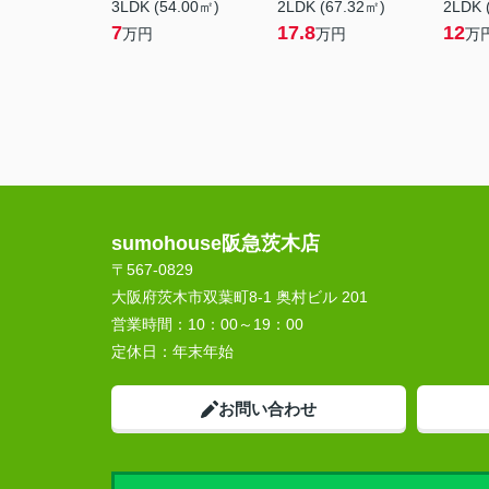
3LDK (54.00㎡)
2LDK (67.32㎡)
2LDK 
7
17.8
12
万円
万円
万
sumohouse阪急茨木店
〒567-0829
大阪府茨木市双葉町8-1 奥村ビル 201
営業時間：
10：00～19：00
定休日：
年末年始
お問い合わせ