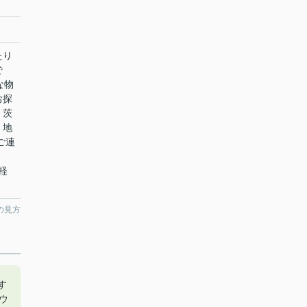
たり
で
な物
お探
。茨
、地
ご連
気軽
の見方
す
ウ