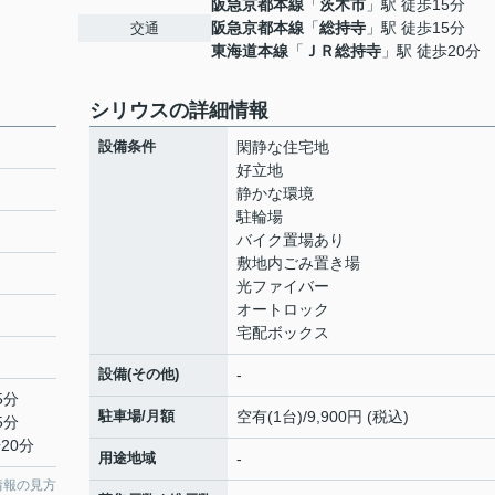
阪急京都本線
「
茨木市
」駅 徒歩15分
阪急京都本線
「
総持寺
」駅 徒歩15分
交通
東海道本線
「
ＪＲ総持寺
」駅 徒歩20分
シリウスの詳細情報
設備条件
閑静な住宅地
好立地
静かな環境
駐輪場
バイク置場あり
敷地内ごみ置き場
光ファイバー
オートロック
宅配ボックス
設備(その他)
-
5分
駐車場/月額
空有(1台)/9,900円 (税込)
5分
20分
用途地域
-
情報の見方