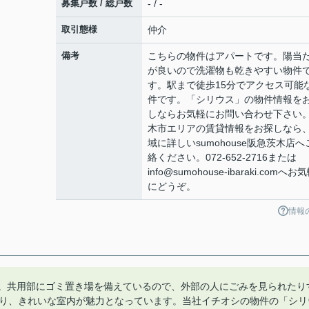
募集戸数 / 総戸数
- / -
取引態様
仲介
備考
こちらの物件はアパートです。陽当
が良いので洗濯物も乾きやすい物件
す。駅まで徒歩15分でアクセス可能
件です。「シリウス」の物件情報を
しならお気軽にお問い合わせ下さい
木市エリアの賃貸情報をお探しなら
域に詳しいsumohouse阪急茨木店へ
絡ください。072-652-2716または
info@sumohouse-ibaraki.comへお
にどうぞ。
情報
す。共用部にゴミ置き場を備えているので、外部の人にごみを見られたり
おり、きれいな室内が魅力となっています。当社イチオシの物件の「シリ