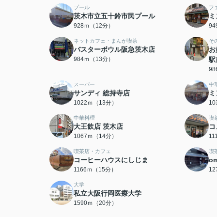
プール
フ
茨木市立五十鈴市民プール
ミ
928ｍ（12分）
9
ネットカフェ・まんが喫茶
そ
バスターボウル阪急茨木店
お
984ｍ（13分）
駅
9
スーパー
中
サンディ 総持寺店
ミ
1022ｍ（13分）
1
中華料理
喫
大王飲店 茨木店
コ
1067ｍ（14分）
1
喫茶店・カフェ
喫
コーヒーハウスにしじま
o
1166ｍ（15分）
1
大学
私立大阪行岡医療大学
1590ｍ（20分）