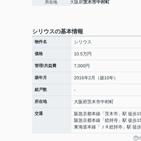
大阪府
茨木市
中村町
所在地
シリウスの基本情報
物件名
シリウス
価格
10.5万円
管理/共益費
7,000円
築年月
2016年2月（築10年）
総戸数
-
所在地
大阪府
茨木市
中村町
交通
阪急京都本線
「
茨木市
」駅 徒歩1
阪急京都本線
「
総持寺
」駅 徒歩1
東海道本線
「
ＪＲ総持寺
」駅 徒歩