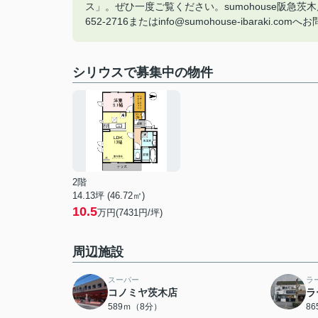
ス」。ぜひ一度ご覧ください。sumohouse阪急
652-2716またはinfo@sumohouse-ibaraki.
シリウスで募集中の物件
2階
14.13坪 (46.72㎡)
10.5
万円(7431円/坪)
周辺施設
スーパー
ラ
コノミヤ茨木店
ラ
589ｍ（8分）
8