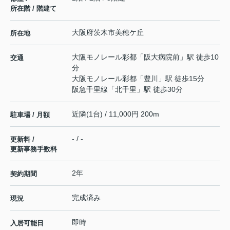
所在階 / 階建て
大阪府
茨木市
美穂ケ丘
所在地
大阪モノレール彩都
「
阪大病院前
」駅 徒歩10
交通
分
大阪モノレール彩都
「
豊川
」駅 徒歩15分
阪急千里線
「
北千里
」駅 徒歩30分
近隣(1台) / 11,000円 200m
駐車場 / 月額
- / -
更新料 /
更新事務手数料
2年
契約期間
完成済み
現況
即時
入居可能日