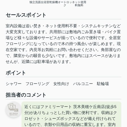
独立洗面台
浴室乾燥機
オートロッ
ネット使用
ク
料無料
セールスポイント
室内設備は追い焚き・ネット使用料不要・システムキッチンなど
大変充実しております。共用部には敷地内ごみ置き場・バイク置
場など様々な設備やサービスが揃っているので便利です。全居室
フローリングになっているので木の持つ風合いが楽しめます。現
在空家です。内見等お気軽にお問い合わせください。角部屋なの
で、隣室からの騒音も少ないです。敷地内にはスペースがありま
せんが、近隣には駐車場があります。
ポイント
シャワー
フローリング
女性向け
バルコニー
駐輪場
担当者のコメント
近くにはファミリーマート 茨木美穂ケ丘南店(徒歩5
分)がありちょっとした買い物に便利です。収納はク
ロゼット・シューズボックスなどが備え付けられて
いるので、衣類や日用品の収納に重宝します。室内