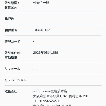
仲介 / 一般
取引態様 /
賃貸区分
-
総戸数
103640152
物件番号
-
管理コード
2026年08月18日
取引条件の
有効期限
---
リフォーム
--
リノベーション
sumohouse阪急茨木店
取扱会社
大阪府茨木市双葉町8-1 奥村ビル 201
TEL:
072-652-2716
大阪府知事 (1) 第64634号