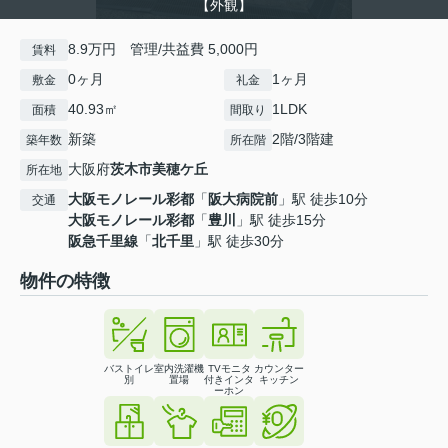
【外観】
8.9万円 管理/共益費 5,000円
賃料
0ヶ月
1ヶ月
敷金
礼金
40.93㎡
1LDK
面積
間取り
新築
2階/3階建
築年数
所在階
大阪府
茨木市
美穂ケ丘
所在地
大阪モノレール彩都
「
阪大病院前
」駅 徒歩10分
交通
大阪モノレール彩都
「
豊川
」駅 徒歩15分
阪急千里線
「
北千里
」駅 徒歩30分
物件の特徴
バストイレ
室内洗濯機
TVモニタ
カウンター
別
置場
付きインタ
キッチン
ーホン