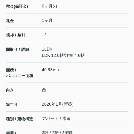
0ヶ月(-)
敷金(保証金)
1ヶ月
礼金
- / -
償却 / 敷引
1LDK
間取り / 詳細
LDK 12.0帖
/
洋室 4.6帖
40.93㎡ / -
面積 /
バルコニー面積
西
向き
2026年1月(新築)
築年月
アパート / 木造
種別 / 建物構造
2階 / 2階 / 3階建
部屋 /