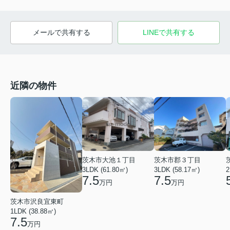
メールで共有する
LINEで共有する
近隣の物件
茨木市大池１丁目
茨木市郡３丁目
3LDK (61.80㎡)
3LDK (58.17㎡)
2
7.5
7.5
万円
万円
茨木市沢良宜東町
1LDK (38.88㎡)
7.5
万円