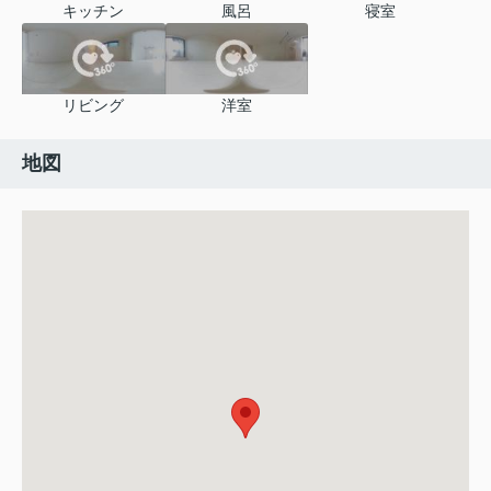
キッチン
風呂
寝室
リビング
洋室
地図