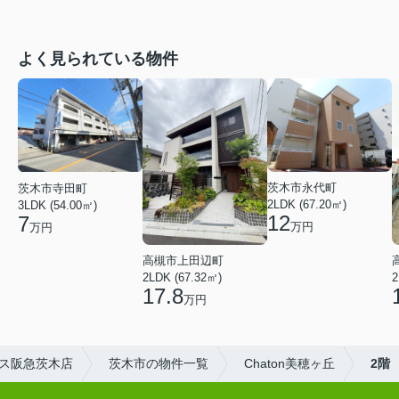
よく見られている物件
茨木市永代町
茨木市寺田町
2LDK (67.20㎡)
3LDK (54.00㎡)
12
7
万円
万円
高槻市上田辺町
2LDK (67.32㎡)
2
17.8
万円
ス阪急茨木店
茨木市の物件一覧
Chaton美穂ヶ丘
2階