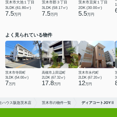
茨木市大池１丁目
茨木市郡３丁目
茨木市丑寅１丁目
1
3LDK (61.80㎡)
3LDK (58.17㎡)
2DK (30.00㎡)
7.5
7.5
5.5
万円
万円
万円
よく見られている物件
茨木市寺田町
高槻市上田辺町
茨木市永代町
3LDK (54.00㎡)
2LDK (67.32㎡)
2LDK (67.20㎡)
3
7
17.8
12
万円
万円
万円
モハウス阪急茨木店
茨木市の物件一覧
ディアコートJOYⅡ