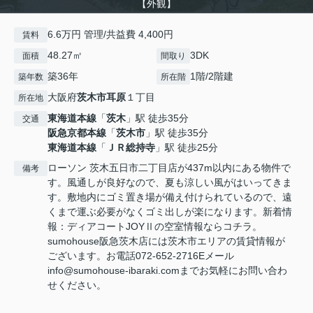
【外観】
6.6万円 管理/共益費 4,400円
賃料
48.27㎡
3DK
面積
間取り
築36年
1階/2階建
築年数
所在階
大阪府
茨木市
耳原
１丁目
所在地
東海道本線
「
茨木
」駅 徒歩35分
交通
阪急京都本線
「
茨木市
」駅 徒歩35分
東海道本線
「
ＪＲ総持寺
」駅 徒歩25分
ローソン 茨木五日市二丁目店が437m以内にある物件で
備考
す。風通しが良好なので、夏も涼しい風がはいってきま
す。敷地内にゴミ置き場が備え付けられているので、遠
くまで運ぶ必要がなくゴミ出しが楽になります。新着情
報：ディアコートJOYⅡの空室情報ならコチラ。
sumohouse阪急茨木店には茨木市エリアの賃貸情報が
ございます。お電話072-652-2716Eメール
info@sumohouse-ibaraki.comまでお気軽にお問い合わ
せください。