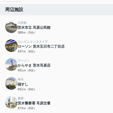
周辺施設
公民館
茨木市立 耳原公民館
369ｍ（5分）
コンビニエンスストア
ローソン 茨木五日市二丁目店
437ｍ（6分）
ラーメン
からやま 茨木耳原店
451ｍ（6分）
寿司
福すし
451ｍ（6分）
警察
茨木警察署 耳原交番
473ｍ（6分）