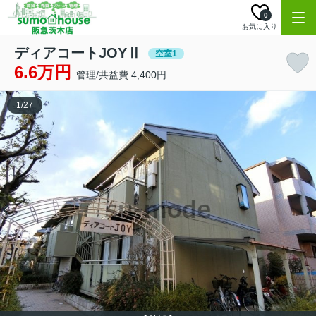
0
お気に入り
ディアコートJOYⅡ
空室1
6.6万円
管理/共益費 4,400円
1
/
27