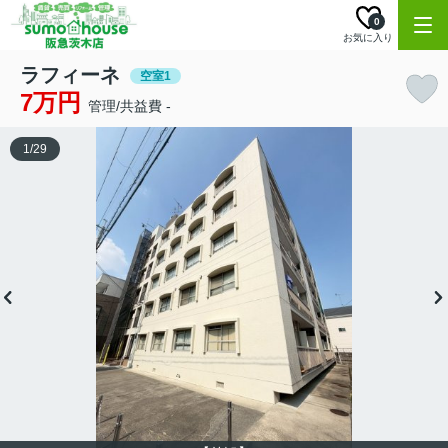
0
お気に入り
ラフィーネ
空室1
7万円
管理/共益費 -
1
/
29