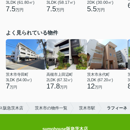
3LDK (61.80㎡)
3LDK (58.17㎡)
2DK (30.00㎡)
7.5
7.5
5.5
万円
万円
万円
よく見られている物件
茨木市寺田町
高槻市上田辺町
茨木市永代町
3LDK (54.00㎡)
2LDK (67.32㎡)
2LDK (67.20㎡)
3
7
17.8
12
万円
万円
万円
ス阪急茨木店
茨木市の物件一覧
茨木市駅
ラフィーネ
sumohouse阪急茨木店