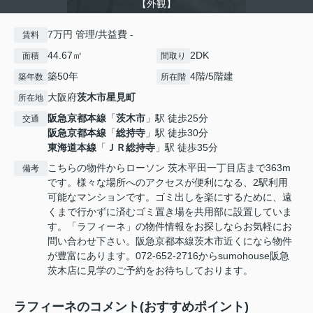
【外観】
7万円 管理/共益費 -
賃料
44.67㎡
2DK
面積
間取り
築50年
4階/5階建
築年数
所在階
大阪府
茨木市
星見町
所在地
阪急京都本線
「
茨木市
」駅 徒歩25分
交通
阪急京都本線
「
総持寺
」駅 徒歩30分
東海道本線
「
ＪＲ総持寺
」駅 徒歩35分
こちらの物件からローソン 茨木平田一丁目店まで363m
備考
です。様々な場所へのアクセスが便利になる、2駅利用
可能なマンションです。ゴミ出しを楽にするために、遠
くまで行かずに済むゴミ置き場を共用部に設置していま
す。「ラフィーネ」の物件情報をお探しならお気軽にお
問い合わせ下さい。阪急京都本線茨木市近くになら物件
が豊富にあります。072-652-2716からsumohouse阪急
茨木店に見学のご予約をお待ちしております。
ラフィーネのコメント(おすすめポイント)