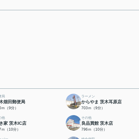
便局
ラーメン
木畑田郵便局
からやま 茨木耳原店
90ｍ（9分）
703ｍ（9分）
の他
その他
き家 茨木IC店
良品買館 茨木店
27ｍ（10分）
796ｍ（10分）