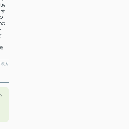
があ
てす
O
アの
い
さ
気軽
の見方
の
。