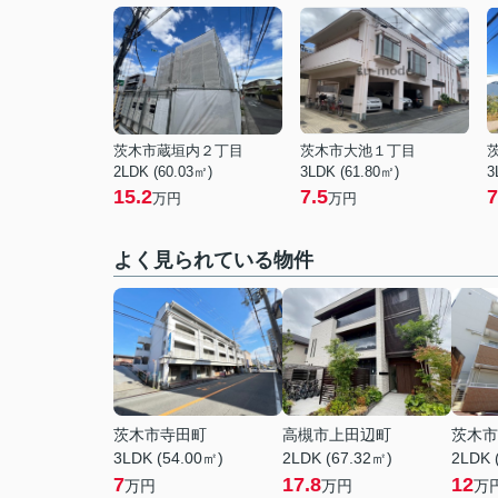
茨木市蔵垣内２丁目
茨木市大池１丁目
2LDK (60.03㎡)
3LDK (61.80㎡)
3
15.2
7.5
7
万円
万円
よく見られている物件
茨木市寺田町
高槻市上田辺町
茨木市
3LDK (54.00㎡)
2LDK (67.32㎡)
2LDK 
7
17.8
12
万円
万円
万