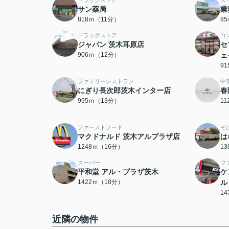
ドラッグストア
ス
サン薬局
業
818ｍ（11分）
8
ドラッグストア
コ
ジャパン 茨木耳原店
セ
906ｍ（12分）
ェ
9
ファミリーレストラン
中
にぎり長次郎茨木インター店
春
995ｍ（13分）
1
ファーストフード
そ
マクドナルド 茨木アルプラザ店
は
1248ｍ（16分）
1
スーパー
フ
平和堂 アル・プラザ茨木
ケ
1422ｍ（18分）
ル
1
近隣の物件