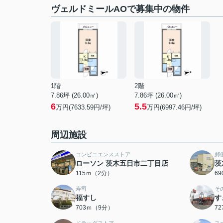
ヴェルドミールAOで募集中の物件
1階
2階
7.86坪 (26.00㎡)
7.86坪 (26.00㎡)
6
5.5
万円(7633.59円/坪)
万円(6997.46円/坪)
周辺施設
コンビニエンスストア
郵
ローソン 茨木五日市二丁目店
茨
115ｍ（2分）
6
寿司
そ
福すし
す
703ｍ（9分）
7