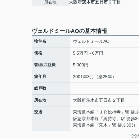
大阪府
茨木市
五日市
２丁目
所在地
ヴェルドミールAOの基本情報
物件名
ヴェルドミールAO
価格
5.5万円～6万円
管理/共益費
5,000円
築年月
2001年3月（築25年）
総戸数
-
所在地
大阪府
茨木市
五日市
２丁目
交通
東海道本線
「
ＪＲ総持寺
」駅 徒歩
阪急京都本線
「
総持寺
」駅 徒歩3
東海道本線
「
茨木
」駅 徒歩30分