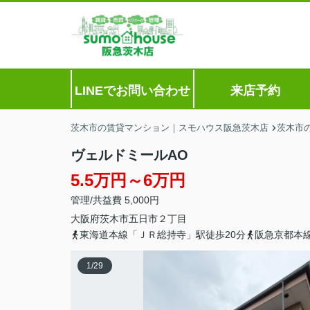
LINEでお問い合わせ
来店予約
茨木市の賃貸マンション｜スモハウス阪急茨木店
茨木市
ヴェルドミールAO
5.5万円～6万円
管理/共益費 5,000円
大阪府
茨木市
五日市
２丁目
東海道本線「ＪＲ総持寺」駅徒歩20分
阪急京都本線
1
/
29