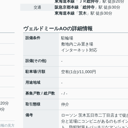
東海道本線
「
ＪＲ総持寺
」駅 徒歩20分
阪急京都本線
「
総持寺
」駅 徒歩30分
交通
東海道本線
「
茨木
」駅 徒歩30分
ヴェルドミールAOの詳細情報
設備条件
駐輪場
敷地内ごみ置き場
インターネット対応
設備(その他)
-
駐車場/月額
空有(1台)/11,000円
用途地域
-
募集戸数 / 総戸数
- / -
20分
取引態様
仲介
0分
備考
ローソン 茨木五日市二丁目店まで徒
分と近場にコンビニがあるのもポイ
情報の見方
ト。防犯対策もバッチリなマンショ