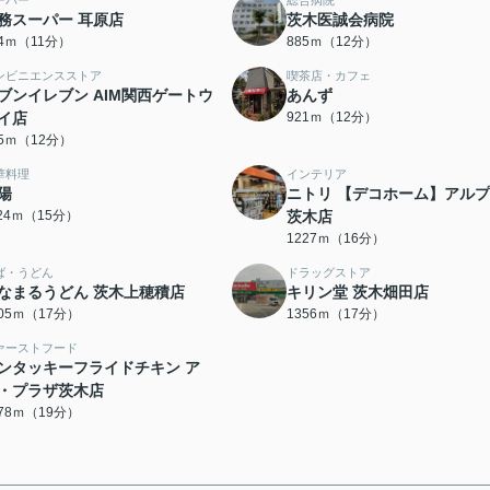
ーパー
総合病院
務スーパー 耳原店
茨木医誠会病院
54ｍ（11分）
885ｍ（12分）
ンビニエンスストア
喫茶店・カフェ
ブンイレブン AIM関西ゲートウ
あんず
イ店
921ｍ（12分）
15ｍ（12分）
華料理
インテリア
陽
ニトリ 【デコホーム】アル
124ｍ（15分）
茨木店
1227ｍ（16分）
ば・うどん
ドラッグストア
なまるうどん 茨木上穂積店
キリン堂 茨木畑田店
305ｍ（17分）
1356ｍ（17分）
ァーストフード
ンタッキーフライドチキン ア
・プラザ茨木店
478ｍ（19分）