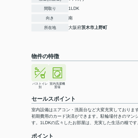
1LDK
間取り
南
向き
大阪府
茨木市
上野町
所在地
物件の特徴
バストイレ
室内洗濯機
別
置場
セールスポイント
室内設備はエアコン・洗面台など大変充実しておりま
初期費用のカード決済ができます。駐輪場付きのマン
す。1LDKの広々したお部屋は、充実した生活の糧で
ポイント