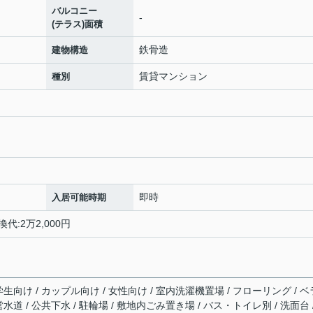
バルコニー
-
(テラス)面積
鉄骨造
建物構造
賃貸マンション
種別
即時
入居可能時期
代:2万2,000円
 学生向け / カップル向け / 女性向け / 室内洗濯機置場 / フローリング / ベ
営水道 / 公共下水 / 駐輪場 / 敷地内ごみ置き場 / バス・トイレ別 / 洗面台 