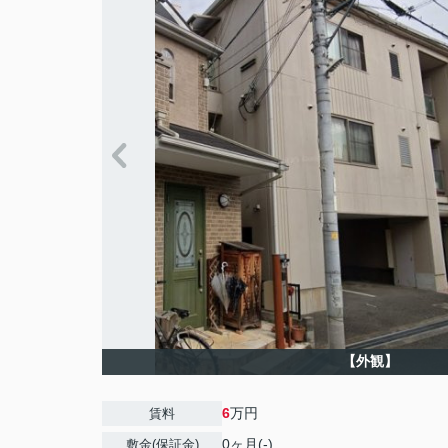
【外観】
6
万円
賃料
0ヶ月(-)
敷金(保証金)