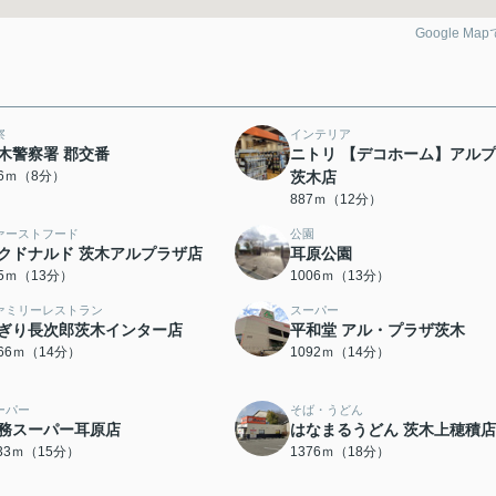
Google Ma
察
インテリア
木警察署 郡交番
ニトリ 【デコホーム】アル
66ｍ（8分）
茨木店
887ｍ（12分）
ァーストフード
公園
クドナルド 茨木アルプラザ店
耳原公園
85ｍ（13分）
1006ｍ（13分）
ァミリーレストラン
スーパー
ぎり長次郎茨木インター店
平和堂 アル・プラザ茨木
066ｍ（14分）
1092ｍ（14分）
ーパー
そば・うどん
務スーパー耳原店
はなまるうどん 茨木上穂積店
133ｍ（15分）
1376ｍ（18分）