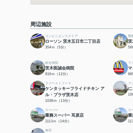
周辺施設
コンビニエンスストア
警
ローソン 茨木五日市二丁目店
茨
354ｍ（5分）
5
総合病院
フ
茨木医誠会病院
マ
916ｍ（12分）
9
ファーストフード
フ
ケンタッキーフライドチキン ア
に
ル・プラザ茨木店
1
1036ｍ（13分）
スーパー
ス
業務スーパー 耳原店
業
1113ｍ（14分）
1
寿司