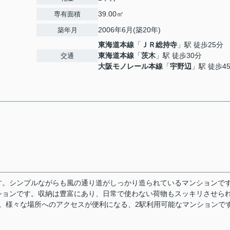
39.00㎡
専有面積
2006年6月(築20年)
築年月
東海道本線
「
ＪＲ総持寺
」駅 徒歩25分
東海道本線
「
茨木
」駅 徒歩30分
交通
大阪モノレール本線
「
宇野辺
」駅 徒歩4
す。シンプルながらも風の通り道がしっかり造られているマンションで
ションです。収納は豊富にあり、日常で使わない荷物もスッキリさせら
す。様々な場所へのアクセスが便利になる、2駅利用可能なマンションで