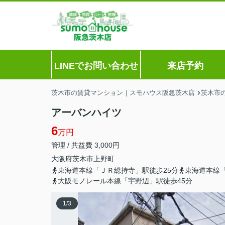
LINEでお問い合わせ
来店予約
茨木市の賃貸マンション｜スモハウス阪急茨木店
茨木市
アーバンハイツ
6
万円
管理 / 共益費 3,000円
大阪府
茨木市
上野町
東海道本線「ＪＲ総持寺」駅徒歩25分
東海道本線「
大阪モノレール本線「宇野辺」駅徒歩45分
1
/
3