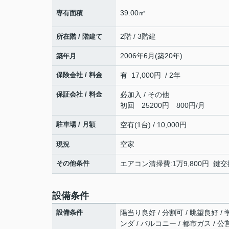
39.00㎡
専有面積
2階 / 3階建
所在階 / 階建て
2006年6月(築20年)
築年月
保険会社 / 料金
有 17,000円 / 2年
保証会社 / 料金
必加入 / その他
初回 25200円 800円/月
駐車場 / 月額
空有(1台) / 10,000円
空家
現況
その他条件
エアコン清掃費:1万9,800円 鍵交換
設備条件
設備条件
陽当り良好 / 分割可 / 眺望良好 /
ンダ / バルコニー / 都市ガス / 公