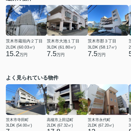
茨木市大池１丁目
茨木市郡３丁目
茨木市蔵垣内２丁目
3LDK (61.80㎡)
3LDK (58.17㎡)
2
2LDK (60.03㎡)
7.5
7.5
15.2
万円
万円
万円
よく見られている物件
茨木市寺田町
高槻市上田辺町
茨木市永代町
3LDK (54.00㎡)
2LDK (67.32㎡)
2LDK (67.20㎡)
3