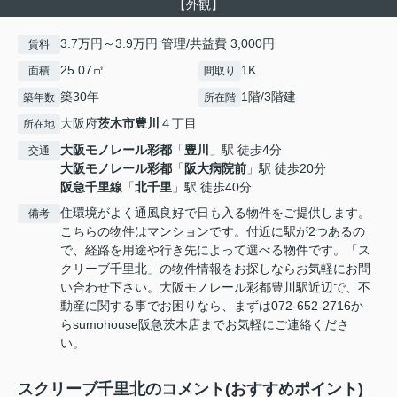
【外観】
3.7万円～3.9万円 管理/共益費 3,000円
賃料
25.07㎡
1K
面積
間取り
築30年
1階/3階建
築年数
所在階
大阪府
茨木市
豊川
４丁目
所在地
大阪モノレール彩都
「
豊川
」駅 徒歩4分
交通
大阪モノレール彩都
「
阪大病院前
」駅 徒歩20分
阪急千里線
「
北千里
」駅 徒歩40分
住環境がよく通風良好で日も入る物件をご提供します。
備考
こちらの物件はマンションです。付近に駅が2つあるの
で、経路を用途や行き先によって選べる物件です。「ス
クリーブ千里北」の物件情報をお探しならお気軽にお問
い合わせ下さい。大阪モノレール彩都豊川駅近辺で、不
動産に関する事でお困りなら、まずは072-652-2716か
らsumohouse阪急茨木店までお気軽にご連絡くださ
い。
スクリーブ千里北のコメント(おすすめポイント)