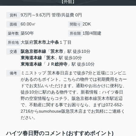
【外観】
9万円～9.6万円 管理/共益費 0円
賃料
60.00㎡
2DK
面積
間取り
築50年
1階/4階建
築年数
所在階
大阪府
茨木市
上中条
１丁目
所在地
阪急京都本線
「
茨木市
」駅 徒歩10分
交通
東海道本線
「
茨木
」駅 徒歩10分
東海道本線
「
ＪＲ総持寺
」駅 徒歩10分
ミニストップ 茨木春日店まで徒歩7分と近場にコンビニ
備考
があるのもポイント。こちらの物件では初期費用をカー
ドでお支払いいただけます。通勤やお出かけに便利な、
徒歩10分に駅のある物件です。新着情報：ハイツ春日
野の空室情報ならコチラ。阪急京都本線茨木市駅近辺
で、不動産に関する事でお困りなら、まずは072-652-
2716からsumohouse阪急茨木店までお気軽にご連絡く
ださい。
ハイツ春日野のコメント(おすすめポイント)