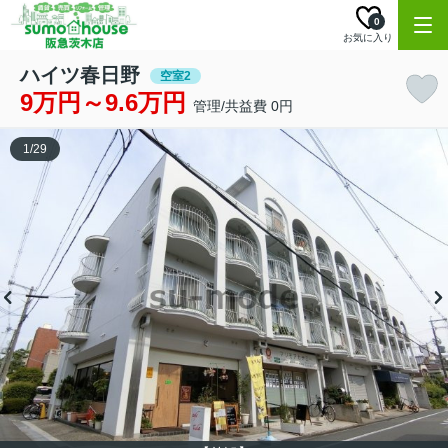
0
お気に入り
ハイツ春日野
空室2
9万円～9.6万円
管理/共益費 0円
1
/
29