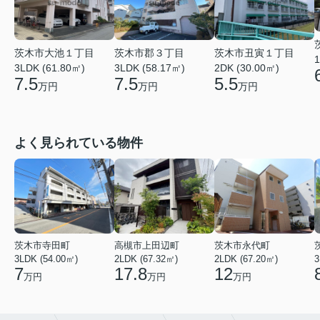
茨木市大池１丁目
茨木市郡３丁目
茨木市丑寅１丁目
1
3LDK (61.80㎡)
3LDK (58.17㎡)
2DK (30.00㎡)
7.5
7.5
5.5
万円
万円
万円
よく見られている物件
茨木市寺田町
高槻市上田辺町
茨木市永代町
3LDK (54.00㎡)
2LDK (67.32㎡)
2LDK (67.20㎡)
3
7
17.8
12
万円
万円
万円