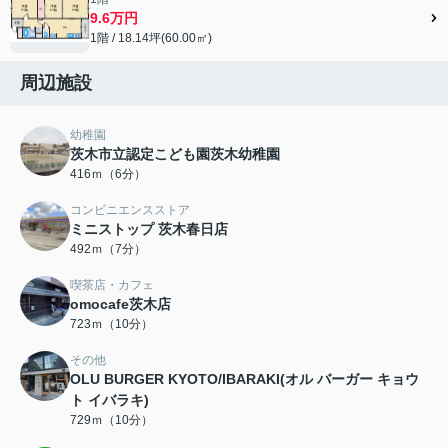
9.6万円
1階 / 18.14坪(60.00㎡)
周辺施設
幼稚園
茨木市立認定こども園茨木幼稚園
416ｍ（6分）
コンビニエンスストア
ミニストップ 茨木春日店
492ｍ（7分）
喫茶店・カフェ
omocafe茨木店
723ｍ（10分）
その他
OLU BURGER KYOTO/IBARAKI(オル バーガー キョウ
ト イバラキ)
729ｍ（10分）