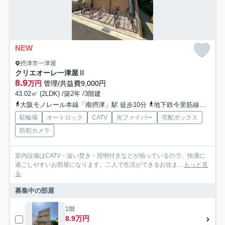
NEW
摂津市一津屋
クリエオーレ一津屋Ⅱ
8.9
万円
管理/共益費9,000円
43.02㎡ (2LDK) /築2年 /3階建
大阪モノレール本線「南摂津」駅 徒歩10分
地下鉄今里筋線「井高野」駅 徒歩25分
駐輪場
オートロック
CATV
光ファイバー
宅配ボックス
防犯カメラ
室内設備はCATV・追い焚き・照明付きなどが揃っているので、快適に
過ごしやすいお部屋になります。二人で生活ができるお住ま...
もっと見
る
募集中の部屋
1階
8.9万円