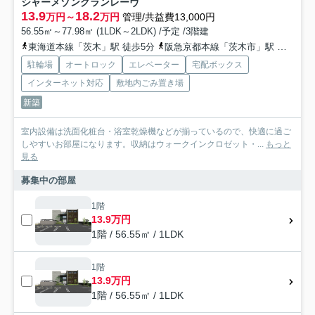
シャーメゾングランレーヴ
13.9
18.2
万円～
万円
管理/共益費13,000円
56.55㎡～77.98㎡ (1LDK～2LDK) /予定 /3階建
東海道本線「茨木」駅 徒歩5分
阪急京都本線「茨木市」駅 徒歩18分
駐輪場
オートロック
エレベーター
宅配ボックス
インターネット対応
敷地内ごみ置き場
新築
室内設備は洗面化粧台・浴室乾燥機などが揃っているので、快適に過ご
しやすいお部屋になります。収納はウォークインクロゼット・...
もっと
見る
募集中の部屋
1階
13.9万円
1階 / 56.55㎡ / 1LDK
1階
13.9万円
1階 / 56.55㎡ / 1LDK