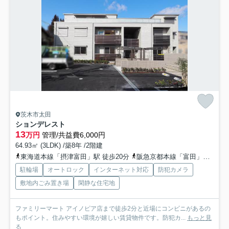
茨木市太田
ションデレスト
13
万円
管理/共益費6,000円
64.93㎡ (3LDK) /築8年 /2階建
東海道本線「摂津富田」駅 徒歩20分
阪急京都本線「富田」駅 徒歩22分
駐輪場
オートロック
インターネット対応
防犯カメラ
敷地内ごみ置き場
閑静な住宅地
ファミリーマート アイノピア店まで徒歩2分と近場にコンビニがあるの
もポイント。住みやすい環境が嬉しい賃貸物件です。防犯カ...
もっと見
る