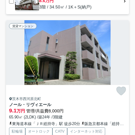
8.6万円
3階 / 34.50㎡ / 1K＋S(納戸)
賃貸マンション
茨木市西河原北町
ノール・リヴィエール
9.1
万円
管理/共益費8,000円
65.90㎡ (2LDK) /築24年 /3階建
東海道本線「ＪＲ総持寺」駅 徒歩20分
阪急京都本線「総持寺」駅 徒歩30分
駐輪場
オートロック
CATV
インターネット対応