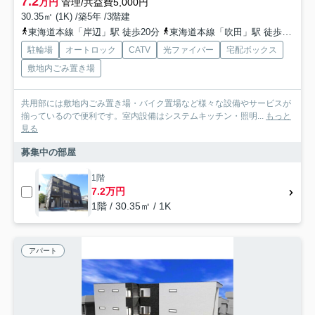
7.2
万円
管理/共益費5,000円
30.35㎡ (1K) /築5年 /3階建
東海道本線「岸辺」駅 徒歩20分
東海道本線「吹田」駅 徒歩20分
駐輪場
オートロック
CATV
光ファイバー
宅配ボックス
敷地内ごみ置き場
共用部には敷地内ごみ置き場・バイク置場など様々な設備やサービスが
揃っているので便利です。室内設備はシステムキッチン・照明...
もっと
見る
募集中の部屋
1階
7.2万円
1階 / 30.35㎡ / 1K
アパート