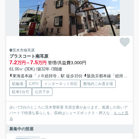
茨木市南耳原
プラスコート南耳原
7.2
7.5
万円～
万円
管理/共益費3,000円
61.00㎡ (3DK) /築32年 /3階建
東海道本線「ＪＲ総持寺」駅 徒歩15分
阪急京都本線「総持寺」駅 徒歩25分
駐輪場
CATV
インターネット対応
敷地内ごみ置き場
駐車2台可
公共下水
歩いて5分のところに茨木警察署 耳原交番があります。風通しの良いア
パートで快適な暮らしを。収納はシューズボックス・押入な...
もっと見
る
募集中の部屋