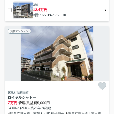
3階
12.4万円
3階 / 65.08㎡ / 2LDK
賃貸マンション
茨木市若園町
ロイヤルシャトー
7
万円
管理/共益費5,000円
54.00㎡ (2DK) /築28年 /4階建
阪急京都本線「南茨木」駅 徒歩25分
阪急京都本線「茨木市」駅 徒歩30分