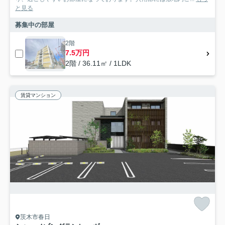
と見る
募集中の部屋
2階
7.5万円
2階 / 36.11㎡ / 1LDK
賃貸マンション
茨木市春日