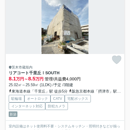
茨木市蔵垣内
リアコート千里丘ⅠSOUTH
8.1
8.5
万円～
万円
管理/共益費4,000円
25.02㎡～25.59㎡ (1LDK) /予定 /3階建
東海道本線「千里丘」駅 徒歩5分
阪急京都本線「摂津市」駅 徒歩14分
駐輪場
オートロック
CATV
宅配ボックス
インターネット対応
防犯カメラ
新築
室内設備はネット使用料不要・システムキッチン・照明付きなどが揃っ