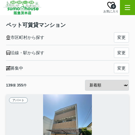
0
お気に入り
ペット可賃貸マンション
市区町村から探す
変更
沿線・駅から探す
変更
募集中
変更
139
棟
355
件
アパート