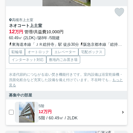
高槻市上土室
ネオコート上土室
12
万円
管理/共益費10,000円
60.49㎡ (2LDK) /築8年 /5階建
東海道本線「ＪＲ総持寺」駅 徒歩30分
阪急京都本線「総持寺」駅 徒歩35分
駐輪場
オートロック
エレベーター
宅配ボックス
インターネット対応
敷地内ごみ置き場
水道代節約につながる追い焚き機能付きです。室内設備は浴室乾燥機・
洗面化粧台など充実した設備を備え付けています。不在時でも...
もっと
見る
募集中の部屋
5階
12万円
5階 / 60.49㎡ / 2LDK