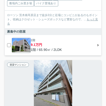
敷地内ごみ置き場
バイク置場あり
ローソン 茨木南耳原店まで徒歩3分と近場にコンビニがあるのもポイン
ト。収納はクロゼット・シューズボックスなど豊富なので、...
もっと見
る
募集中の部屋
1階
9.1万円
1階 / 65.90㎡ / 2LDK
賃貸マンション