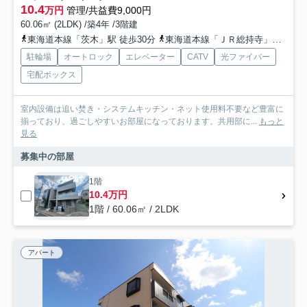
10.4
万円
管理/共益費9,000円
60.06㎡ (2LDK) /築4年 /3階建
東海道本線「茨木」駅 徒歩30分
東海道本線「ＪＲ総持寺」駅 徒歩30分
駐輪場
オートロック
エレベーター
CATV
光ファイバー
宅配ボックス
室内設備は追い焚き・システムキッチン・ネット使用料不要など豊富に
揃っており、過ごしやすいお部屋になっております。共用部に...
もっと
見る
募集中の部屋
1階
10.4万円
1階 / 60.06㎡ / 2LDK
アパート