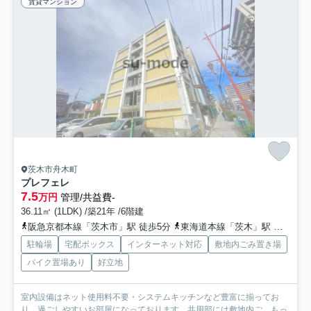
賃貸マンション
茨木市舟木町
プレフェレ
7.5
万円
管理/共益費-
36.11㎡ (1LDK) /築21年 /6階建
阪急京都本線「茨木市」駅 徒歩5分
東海道本線「茨木」駅 徒歩19分
駐輪場
宅配ボックス
インターネット対応
敷地内ごみ置き場
バイク置場あり
好立地
室内設備はネット使用料不要・システムキッチンなど豊富に揃ってお
り、過ごしやすいお部屋になっております。共用部には敷地内ご...
もっ