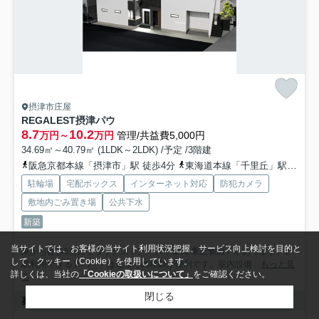
摂津市庄屋
REGALEST摂津パウ
8.7
10.2
万円～
万円
管理/共益費5,000円
34.69㎡～40.79㎡ (1LDK～2LDK) /予定 /3階建
阪急京都本線「摂津市」駅 徒歩4分
東海道本線「千里丘」駅 徒歩10分
駐輪場
宅配ボックス
インターネット対応
防犯カメラ
敷地内ごみ置き場
公共下水
新築
当サイトでは、お客様の当サイト利用状況把握、サービス向上検討を目的と
家から徒歩5分にドラッグストア「スギ薬局 東正雀店」があります。2
して、クッキー（Cookie）を使用しています。
駅利用できるアパートは電車での移動が便利です。室内設備...
もっと見
詳しくは、当社の
「Cookieの取扱いについて」
をご確認ください。
る
閉じる
募集中の部屋