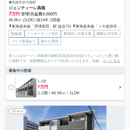
高槻市赤大路町
ジェンティーレ高槻
7
万円
管理/共益費3,000円
46.06㎡ (1LDK) /築14年 /2階建
東海道本線「摂津富田」駅 徒歩7分
東海道本線「ＪＲ総持寺」駅 徒歩15分
駐輪場
インターネット対応
敷地内ごみ置き場
閑静な住宅地
バイク置場あり
静かな環境
近くにはローソン 高槻赤大路町店(徒歩3分)がありちょっとした買い物
に便利です。初期費用はカードで決済いただけます。収納...
もっと見る
募集中の部屋
1-2階
7万円
1-2階 / 46.06㎡ / 1LDK
アパート