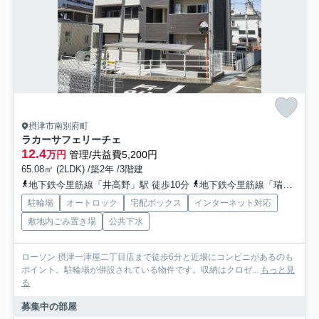
摂津市南別府町
ラカーサフェリーチェ
12.4
万円
管理/共益費5,200円
65.08㎡ (2LDK) /築2年 /3階建
地下鉄今里筋線「井高野」駅 徒歩10分
地下鉄今里筋線「瑞光四丁目」駅 徒歩20分
駐輪場
オートロック
宅配ボックス
インターネット対応
敷地内ごみ置き場
公共下水
ローソン 摂津一津屋二丁目店まで徒歩6分と近場にコンビニがあるのも
ポイント。駐輪場が併設されている物件です。収納はクロゼ...
もっと見
る
募集中の部屋