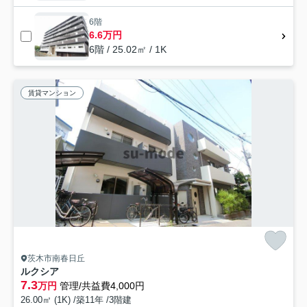
6階
6.6万円
6階 / 25.02㎡ / 1K
賃貸マンション
茨木市南春日丘
ルクシア
7.3
万円
管理/共益費4,000円
26.00㎡ (1K) /築11年 /3階建