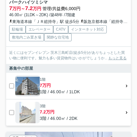
パークハイツミシマ
7
7.2
万円～
万円
管理/共益費6,000円
46.00㎡ (1LDK～2DK) /築48年 /7階建
東海道本線「ＪＲ総持寺」駅 徒歩5分
阪急京都本線「総持寺」駅 徒歩10分
駐輪場
エレベーター
CATV
インターネット対応
敷地内ごみ置き場
閑静な住宅地
近くにはセブンイレブン 茨木三島町店(徒歩5分)がありちょっとした買
い物に便利です。魅力も多い賃貸物件はいかがでしょうか...
もっと見る
募集中の部屋
1階
7万円
1階 / 46.00㎡ / 1LDK
3階
7.2万円
3階 / 46.00㎡ / 2DK