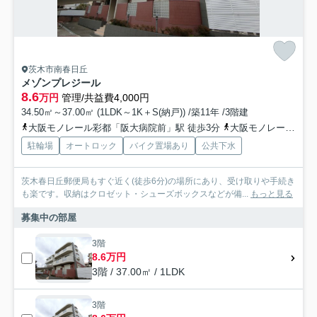
茨木市南春日丘
メゾンプレジール
8.6
万円
管理/共益費4,000円
34.50㎡～37.00㎡ (1LDK～1K＋S(納戸)) /築11年 /3階建
大阪モノレール彩都「阪大病院前」駅 徒歩3分
大阪モノレール彩都「公園東口」駅 徒歩20分
駐輪場
オートロック
バイク置場あり
公共下水
茨木春日丘郵便局もすぐ近く(徒歩6分)の場所にあり、受け取りや手続き
も楽です。収納はクロゼット・シューズボックスなどが備...
もっと見る
募集中の部屋
3階
8.6万円
3階 / 37.00㎡ / 1LDK
3階