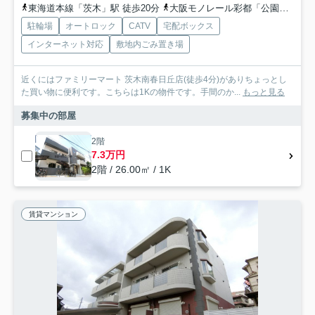
東海道本線「茨木」駅 徒歩20分
大阪モノレール彩都「公園東口」駅 徒歩10分
駐輪場
オートロック
CATV
宅配ボックス
インターネット対応
敷地内ごみ置き場
近くにはファミリーマート 茨木南春日丘店(徒歩4分)がありちょっとし
た買い物に便利です。こちらは1Kの物件です。手間のか...
もっと見る
募集中の部屋
2階
7.3万円
2階 / 26.00㎡ / 1K
賃貸マンション