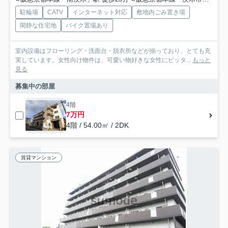
駐輪場
CATV
インターネット対応
敷地内ごみ置き場
閑静な住宅地
バイク置場あり
室内設備はフローリング・洗面台・脱衣所などが揃っており、とても充
実しています。女性向け物件は、可愛い物好きな女性にピッタ...
もっと
見る
募集中の部屋
4階
7万円
4階 / 54.00㎡ / 2DK
賃貸マンション