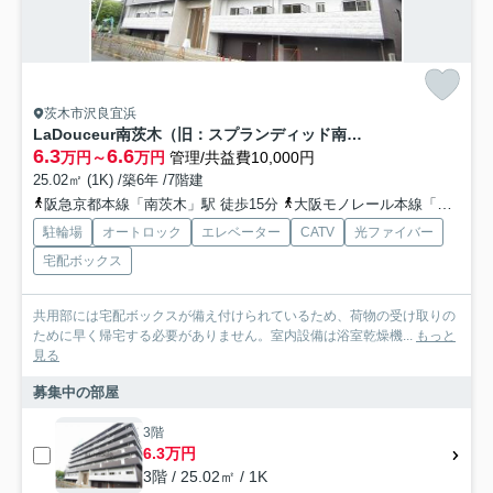
茨木市沢良宜浜
LaDouceur南茨木（旧：スプランディッド南茨木）
6.3
6.6
万円～
万円
管理/共益費10,000円
25.02㎡ (1K) /築6年 /7階建
阪急京都本線「南茨木」駅 徒歩15分
大阪モノレール本線「沢良宜」駅 徒歩4分
駐輪場
オートロック
エレベーター
CATV
光ファイバー
宅配ボックス
共用部には宅配ボックスが備え付けられているため、荷物の受け取りの
ために早く帰宅する必要がありません。室内設備は浴室乾燥機...
もっと
見る
募集中の部屋
3階
6.3万円
3階 / 25.02㎡ / 1K