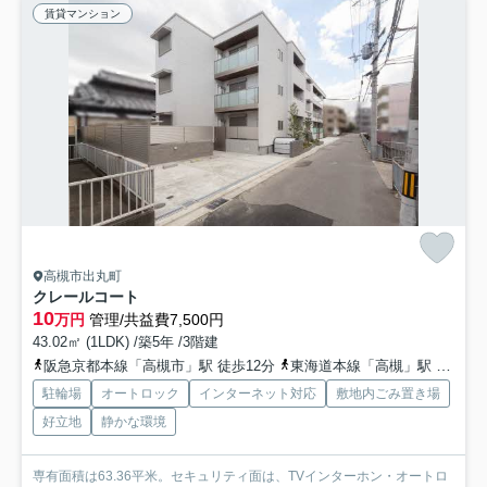
賃貸マンション
高槻市出丸町
クレールコート
10
万円
管理/共益費7,500円
43.02㎡ (1LDK) /築5年 /3階建
阪急京都本線「高槻市」駅 徒歩12分
東海道本線「高槻」駅 徒歩15分
駐輪場
オートロック
インターネット対応
敷地内ごみ置き場
好立地
静かな環境
専有面積は63.36平米。セキュリティ面は、TVインターホン・オートロ