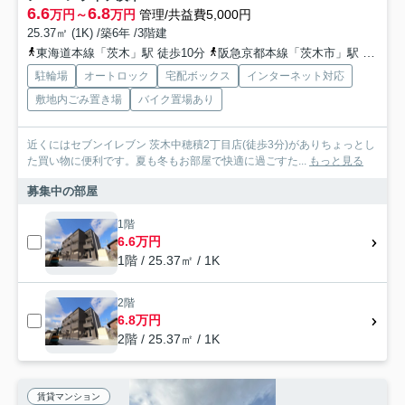
6.6
6.8
万円～
万円
管理/共益費5,000円
25.37㎡ (1K) /築6年 /3階建
東海道本線「茨木」駅 徒歩10分
阪急京都本線「茨木市」駅 徒歩25分
駐輪場
オートロック
宅配ボックス
インターネット対応
敷地内ごみ置き場
バイク置場あり
近くにはセブンイレブン 茨木中穂積2丁目店(徒歩3分)がありちょっとし
た買い物に便利です。夏も冬もお部屋で快適に過ごすた...
もっと見る
募集中の部屋
1階
6.6万円
1階 / 25.37㎡ / 1K
2階
6.8万円
2階 / 25.37㎡ / 1K
賃貸マンション