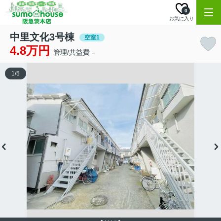
0
お気に入り
中里文化3号棟
空室1
4.8万円
管理/共益費 -
1
/
5