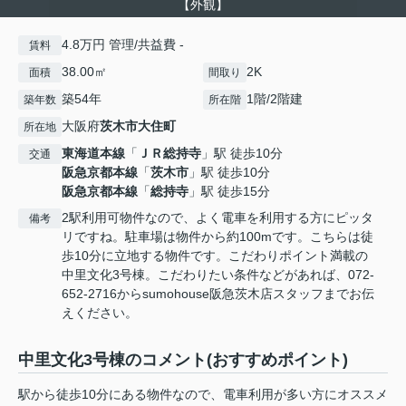
【外観】
4.8万円 管理/共益費 -
賃料
38.00㎡
2K
面積
間取り
築54年
1階/2階建
築年数
所在階
大阪府
茨木市
大住町
所在地
東海道本線
「
ＪＲ総持寺
」駅 徒歩10分
交通
阪急京都本線
「
茨木市
」駅 徒歩10分
阪急京都本線
「
総持寺
」駅 徒歩15分
2駅利用可物件なので、よく電車を利用する方にピッタ
備考
リですね。駐車場は物件から約100mです。こちらは徒
歩10分に立地する物件です。こだわりポイント満載の
中里文化3号棟。こだわりたい条件などがあれば、072-
652-2716からsumohouse阪急茨木店スタッフまでお伝
えください。
中里文化3号棟のコメント(おすすめポイント)
駅から徒歩10分にある物件なので、電車利用が多い方にオススメ