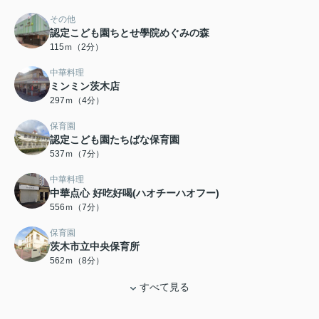
その他
認定こども園ちとせ學院めぐみの森
115ｍ（2分）
中華料理
ミンミン茨木店
297ｍ（4分）
保育園
認定こども園たちばな保育園
537ｍ（7分）
中華料理
中華点心 好吃好喝(ハオチーハオフー)
556ｍ（7分）
保育園
茨木市立中央保育所
562ｍ（8分）
すべて見る