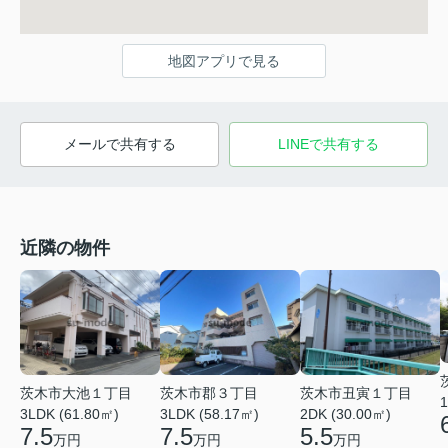
地図アプリで見る
メールで共有する
LINEで共有する
近隣の物件
茨木市大池１丁目
茨木市郡３丁目
茨木市丑寅１丁目
1
3LDK (61.80㎡)
3LDK (58.17㎡)
2DK (30.00㎡)
7.5
7.5
5.5
万円
万円
万円