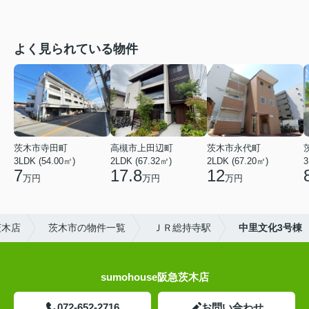
よく見られている物件
茨木市寺田町
高槻市上田辺町
茨木市永代町
3LDK (54.00㎡)
2LDK (67.32㎡)
2LDK (67.20㎡)
3
7
17.8
12
万円
万円
万円
茨木店
茨木市の物件一覧
ＪＲ総持寺駅
中里文化3号棟
sumohouse阪急茨木店
072-652-2716
お問い合わせ