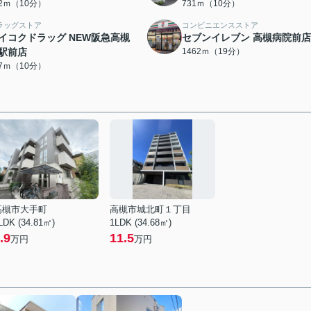
22ｍ（10分）
731ｍ（10分）
ラッグストア
コンビニエンスストア
イコクドラッグ NEW阪急高槻
セブンイレブン 高槻病院前店
駅前店
1462ｍ（19分）
77ｍ（10分）
高槻市大手町
高槻市城北町１丁目
LDK (34.81㎡)
1LDK (34.68㎡)
.9
11.5
万円
万円