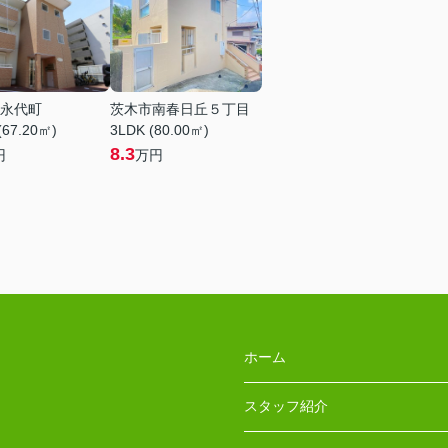
永代町
茨木市南春日丘５丁目
(67.20㎡)
3LDK (80.00㎡)
8.3
円
万円
ホーム
スタッフ紹介