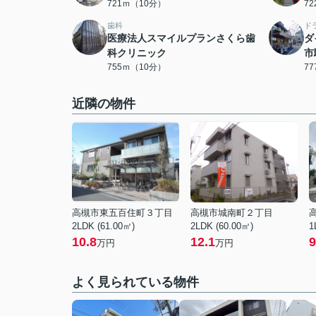
721ｍ（10分）
7
歯科
ド
医療法人スマイルプランさくら歯
ダ
科クリニック
市
755ｍ（10分）
7
近隣の物件
高槻市東五百住町３丁目
高槻市城南町２丁目
2LDK (61.00㎡)
2LDK (60.00㎡)
1
10.8
12.1
9
万円
万円
よく見られている物件