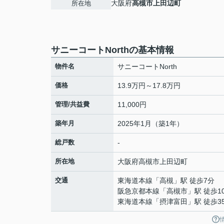
大阪府
高槻市
上田辺町
所在地
サニーコートNorthの基本情報
物件名
サニーコートNorth
価格
13.9万円～17.8万円
管理/共益費
11,000円
築年月
2025年1月（築1年）
総戸数
-
所在地
大阪府
高槻市
上田辺町
交通
東海道本線
「
高槻
」駅 徒歩7分
阪急京都本線
「
高槻市
」駅 徒歩1
東海道本線
「
摂津富田
」駅 徒歩3