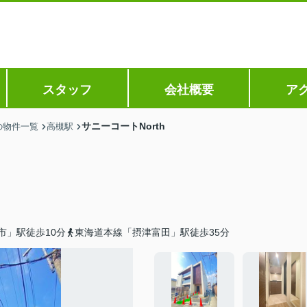
スタッフ
会社概要
ア
サニーコートNorth
の物件一覧
高槻駅
市」駅徒歩10分
東海道本線「摂津富田」駅徒歩35分