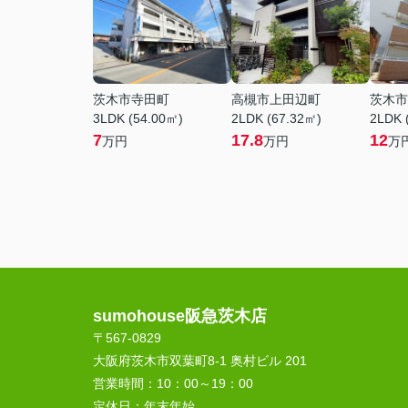
茨木市寺田町
高槻市上田辺町
茨木市
3LDK (54.00㎡)
2LDK (67.32㎡)
2LDK 
7
17.8
12
万円
万円
万
sumohouse阪急茨木店
〒567-0829
大阪府茨木市双葉町8-1 奥村ビル 201
営業時間：
10：00～19：00
定休日：
年末年始