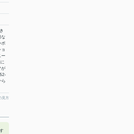
き
坦な
いポ
ショ
ニー
店に
フが
2-
mから
の見方
す