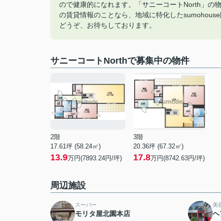
ので健康的になれます。「サニーコートNorth」
の賃貸情報のことなら、地域に特化したsumohouse
どうぞ、お待ちしております。
サニーコートNorthで募集中の物件
2階
3階
17.61坪 (58.24㎡)
20.36坪 (67.32㎡)
13.9
17.8
万円(7893.24円/坪)
万円(8742.63円/坪)
周辺施設
スーパー
美
モリタ屋北園本店
ヘ