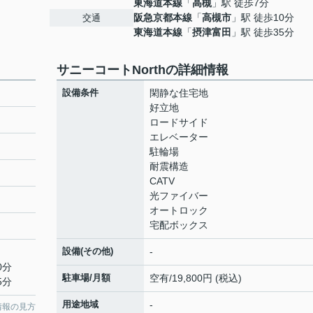
東海道本線
「
高槻
」駅 徒歩7分
阪急京都本線
「
高槻市
」駅 徒歩10分
交通
東海道本線
「
摂津富田
」駅 徒歩35分
サニーコートNorthの詳細情報
設備条件
閑静な住宅地
好立地
ロードサイド
エレベーター
駐輪場
耐震構造
CATV
光ファイバー
オートロック
宅配ボックス
設備(その他)
-
0分
駐車場/月額
空有/19,800円 (税込)
5分
用途地域
-
情報の見方