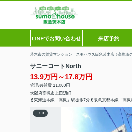
LINEでお問い合わせ
来店予約
茨木市の賃貸マンション｜スモハウス阪急茨木店
高槻市
サニーコートNorth
13.9万円～17.8万円
管理/共益費 11,000円
大阪府
高槻市
上田辺町
東海道本線「高槻」駅徒歩7分
阪急京都本線「高槻
1
/
19