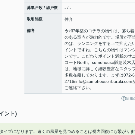
募集戸数 / 総戸数
- / -
取引態様
仲介
備考
令和7年築のコチラの物件は、落ち着
のある室内が魅力的です。場所が平
のは、ランニングをする上で抑えた
イントですね。こちらの物件はマン
ンです。こだわりポイント満載のサ
コートNorth。sumohouse阪急茨木
は、地域に詳しく経験豊富なスタッ
多数在籍しております。まずは072-65
2716/info@sumohouse-ibaraki.co
ご連絡下さい。
情報
イント)
ンタイプになります。遠くの風景を見つめることは視力回復にも繋がりま