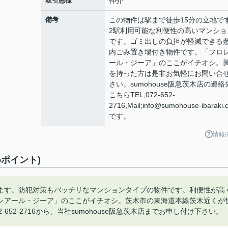
取引態様
仲介
備考
この物件は駅まで徒歩15分の立地で
2駅利用可能な利便性の高いマンショ
です。ゴミ出しの負担が軽減できる
内ごみ置き場付き物件です。「フロ
ール・ジーア」のここがイチオシ。
を持った方は是非お気軽にお問い合
さい。sumohouse阪急茨木店の連絡
こちらTEL;072-652-
2716,Mail;info@sumohouse-ibaraki.
です。
情報
ポイント)
ます。防犯対策もバッチリなマンションタイプの物件です。利便性が高
レアール・ジーア」のここがイチオシ。茨木市の東海道本線茨木近くが
52-2716から、当社sumohouse阪急茨木店までお申し付け下さい。