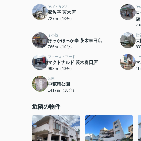
そば・うどん
そ
家族亭 茨木店
ロ
727ｍ（10分）
店
7
その他
総
ほっかほっか亭 茨木春日店
大
766ｍ（10分）
8
ファーストフード
ス
マクドナルド 茨木春日店
マ
998ｍ（13分）
1
公園
中穂積公園
1417ｍ（18分）
近隣の物件