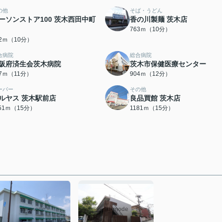
の他
そば・うどん
ーソンストア100 茨木西田中町
香の川製麺 茨木店
763ｍ（10分）
32ｍ（10分）
合病院
総合病院
阪府済生会茨木病院
茨木市保健医療センター
37ｍ（11分）
904ｍ（12分）
ーパー
その他
ルヤス 茨木駅前店
良品買館 茨木店
151ｍ（15分）
1181ｍ（15分）