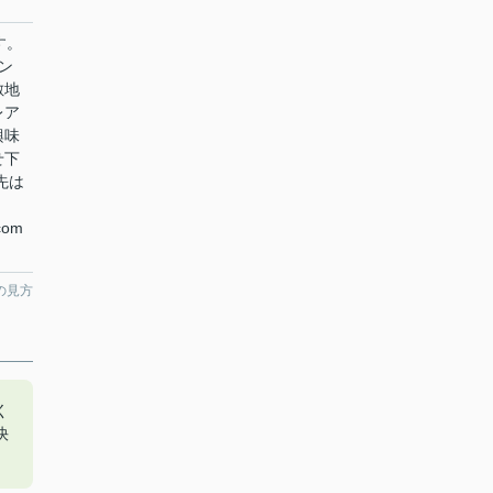
す。
ン
敷地
レア
興味
せ下
先は
com
の見方
く
快