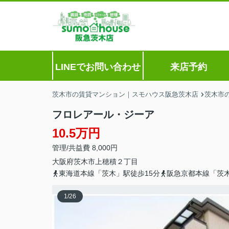
LINEでお問い合わせ
来店予約
茨木市の賃貸マンション｜スモハウス阪急茨木店
茨木市
フロレアール・ジーア
10.5万円
管理/共益費 8,000円
大阪府
茨木市
上穂積
２丁目
東海道本線「茨木」駅徒歩15分
阪急京都本線「茨木
1
/
26