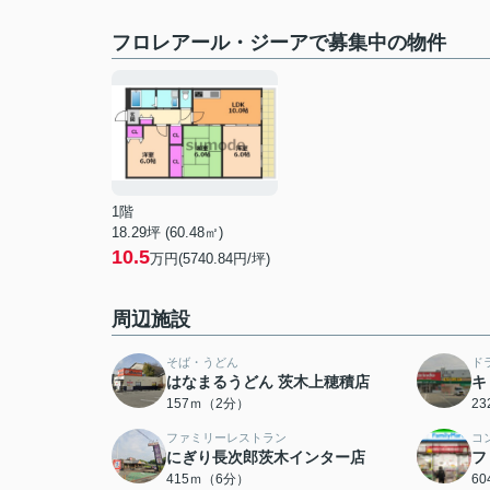
フロレアール・ジーアで募集中の物件
1階
18.29坪 (60.48㎡)
10.5
万円(5740.84円/坪)
周辺施設
そば・うどん
ド
はなまるうどん 茨木上穂積店
キ
157ｍ（2分）
2
ファミリーレストラン
コ
にぎり長次郎茨木インター店
フ
415ｍ（6分）
6