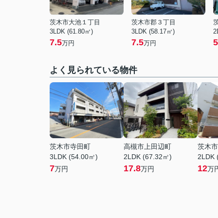
茨木市大池１丁目
茨木市郡３丁目
3LDK (61.80㎡)
3LDK (58.17㎡)
2
7.5
7.5
5
万円
万円
よく見られている物件
茨木市寺田町
高槻市上田辺町
茨木市
3LDK (54.00㎡)
2LDK (67.32㎡)
2LDK 
7
17.8
12
万円
万円
万