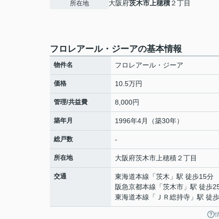
大阪府
茨木市
上穂積
２丁目
所在地
フロレアール・ジーアの基本情報
物件名
フロレアール・ジーア
価格
10.5万円
管理/共益費
8,000円
築年月
1996年4月（築30年）
総戸数
-
所在地
大阪府
茨木市
上穂積
２丁目
交通
東海道本線
「
茨木
」駅 徒歩15分
阪急京都本線
「
茨木市
」駅 徒歩2
東海道本線
「
ＪＲ総持寺
」駅 徒歩