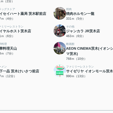
11ｍ（2分）
ラッグストア
焼肉
イセイハート薬局 茨木駅前店
焼肉ホルモン一龍
97ｍ（4分）
331ｍ（5分）
ァミリーレストラン
その他
イヤルホスト茨木店
ジャンカラ JR茨木店
51ｍ（6分）
463ｍ（6分）
華料理
映画館
華料理天山
AEON CINEMA茨木(イオン
13ｍ（7分）
マ茨木)
768ｍ（10分）
ーメン
ファミリーレストラン
下一品 茨木けいさつ前店
サイゼリヤ イオンモール茨木
27ｍ（12分）
990ｍ（13分）