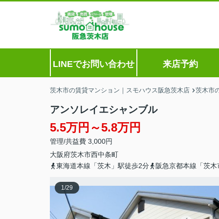
LINEでお問い合わせ
来店予約
茨木市の賃貸マンション｜スモハウス阪急茨木店
茨木市
アンソレイエシャンブル
5.5万円～5.8万円
管理/共益費 3,000円
大阪府
茨木市
西中条町
東海道本線「茨木」駅徒歩2分
阪急京都本線「茨木
1
/
29