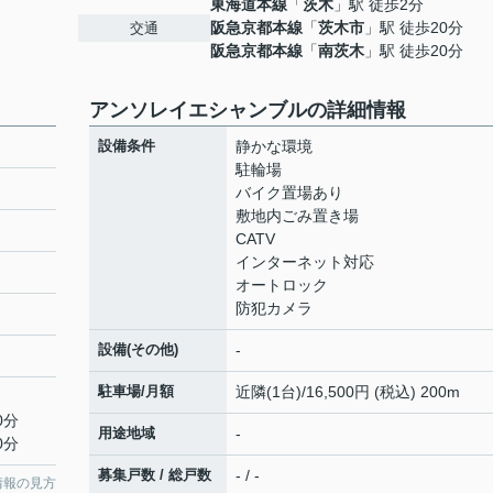
東海道本線
「
茨木
」駅 徒歩2分
阪急京都本線
「
茨木市
」駅 徒歩20分
交通
阪急京都本線
「
南茨木
」駅 徒歩20分
アンソレイエシャンブルの詳細情報
設備条件
静かな環境
駐輪場
バイク置場あり
敷地内ごみ置き場
CATV
インターネット対応
オートロック
防犯カメラ
設備(その他)
-
駐車場/月額
近隣(1台)/16,500円 (税込) 200m
0分
用途地域
-
0分
募集戸数 / 総戸数
- / -
情報の見方