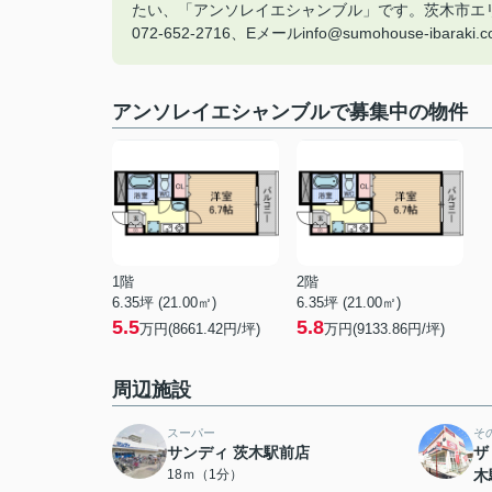
たい、「アンソレイエシャンブル」です。茨木市エリア
072-652-2716、Eメールinfo@sumohouse-i
アンソレイエシャンブルで募集中の物件
1階
2階
6.35坪 (21.00㎡)
6.35坪 (21.00㎡)
5.5
5.8
万円(8661.42円/坪)
万円(9133.86円/坪)
周辺施設
スーパー
そ
サンディ 茨木駅前店
ザ
18ｍ（1分）
木