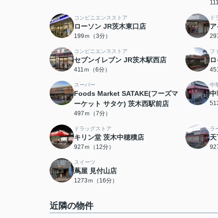
1
コンビニエンスストア
ド
ローソン JR茨木東口店
ア
199ｍ（3分）
2
コンビニエンスストア
フ
セブンイレブン JR茨木駅西店
ロ
411ｍ（6分）
4
スーパー
中
Foods Market SATAKE(フーズマ
中
ーケット サタケ) 茨木西駅前店
5
497ｍ（7分）
ドラッグストア
ラ
キリン堂 茨木中穂積店
天
927ｍ（12分）
9
スイーツ
蔦屋 見付山店
1273ｍ（16分）
近隣の物件