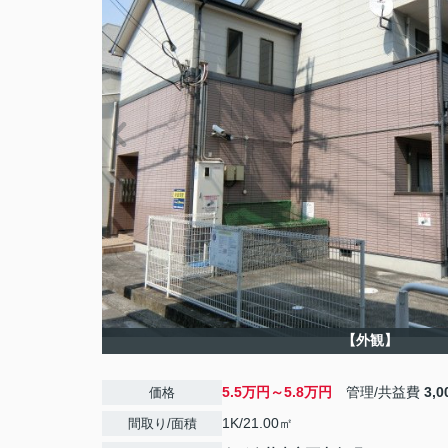
【外観】
5.5万円～5.8万円
管理/共益費
3,
価格
1K/21.00㎡
間取り/面積