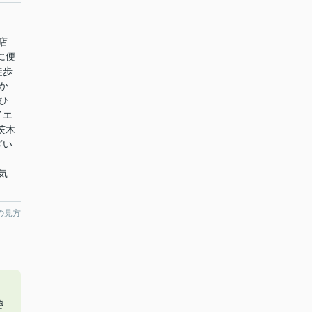
店
に便
徒歩
か
ひ
イエ
茨木
ざい
お気
の見方
う
き