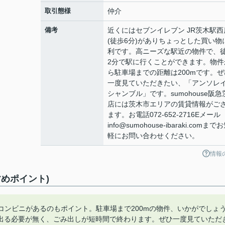
取引態様
仲介
備考
近くにはセブンイレブン JR茨木駅西
(徒歩6分)がありちょっとした買い物
利です。高ニーズな駅近の物件で、
2分で駅に行くことができます。物件
ら駐車場までの距離は200mです。ぜ
一度見ていただきたい、「アンソレ
シャンブル」です。sumohouse阪急
店には茨木市エリアの賃貸情報がご
ます。お電話072-652-2716Eメール
info@sumohouse-ibaraki.comまで
軽にお問い合わせください。
情報
めポイント)
にコンビニがあるのもポイント。駐車場まで200mの物件、いかがでしょ
出る必要が無く、ごみ出しが短時間で終わります。ぜひ一度見ていただ