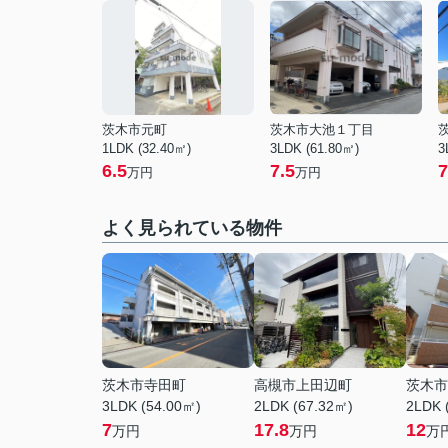
茨木市元町
茨木市大池１丁目
1LDK (32.40㎡)
3LDK (61.80㎡)
3
6.5
7.5
7
万円
万円
よく見られている物件
茨木市寺田町
高槻市上田辺町
茨木市
3LDK (54.00㎡)
2LDK (67.32㎡)
2LDK 
7
17.8
12
万円
万円
万