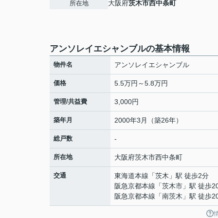
大阪府
茨木市
西中条町
所在地
アンソレイエシャンブルの基本情報
物件名
アンソレイエシャンブル
価格
5.5万円～5.8万円
管理/共益費
3,000円
築年月
2000年3月（築26年）
総戸数
-
所在地
大阪府
茨木市
西中条町
交通
東海道本線
「
茨木
」駅 徒歩2分
阪急京都本線
「
茨木市
」駅 徒歩2
阪急京都本線
「
南茨木
」駅 徒歩2