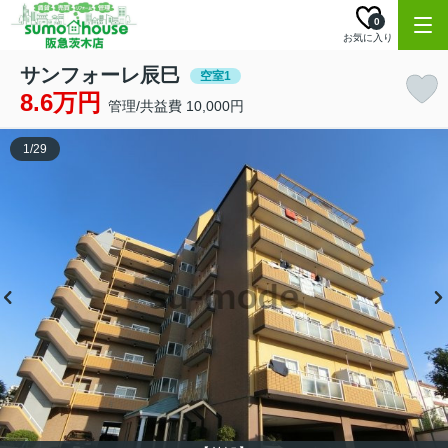
0
お気に入り
サンフォーレ辰巳
空室1
8.6万円
管理/共益費 10,000円
1
/
29