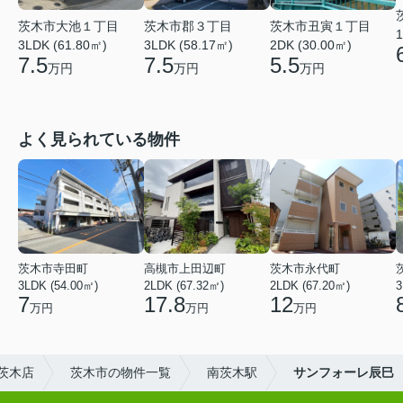
茨木市大池１丁目
茨木市郡３丁目
茨木市丑寅１丁目
1
3LDK (61.80㎡)
3LDK (58.17㎡)
2DK (30.00㎡)
7.5
7.5
5.5
万円
万円
万円
よく見られている物件
茨木市寺田町
高槻市上田辺町
茨木市永代町
3LDK (54.00㎡)
2LDK (67.32㎡)
2LDK (67.20㎡)
3
7
17.8
12
万円
万円
万円
茨木店
茨木市の物件一覧
南茨木駅
サンフォーレ辰巳