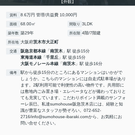
【外観】
8.6万円 管理/共益費 10,000円
賃料
68.00㎡
3LDK
面積
間取り
築29年
4階/7階建
築年数
所在階
大阪府
茨木市
大正町
所在地
阪急京都本線
「
南茨木
」駅 徒歩15分
交通
東海道本線
「
千里丘
」駅 徒歩15分
大阪モノレール本線
「
南茨木
」駅 徒歩16分
駅から徒歩15分のところにあるマンションはいかがで
備考
しょうか。こちらのマンションには自走式駐車場があり
ます。2駅利用可能で利便性の高い物件です。共用部に
は敷地内ごみ置き場・エレベータなどが備わっておりと
ても充実しています。こだわりポイント満載のサンフォ
ーレ辰巳。私達sumohouse阪急茨木店には、経験と知
識が豊富なスタッフが勢ぞろい。072-652-
2716/info@sumohouse-ibaraki.comから、お気軽にお
問い合せください。