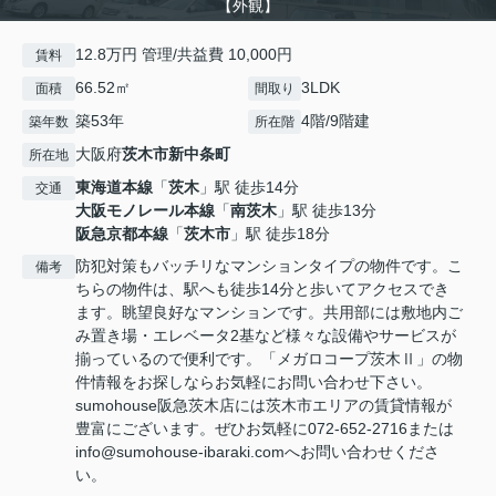
【外観】
12.8万円 管理/共益費 10,000円
賃料
66.52㎡
3LDK
面積
間取り
築53年
4階/9階建
築年数
所在階
大阪府
茨木市
新中条町
所在地
東海道本線
「
茨木
」駅 徒歩14分
交通
大阪モノレール本線
「
南茨木
」駅 徒歩13分
阪急京都本線
「
茨木市
」駅 徒歩18分
防犯対策もバッチリなマンションタイプの物件です。こ
備考
ちらの物件は、駅へも徒歩14分と歩いてアクセスでき
ます。眺望良好なマンションです。共用部には敷地内ご
み置き場・エレベータ2基など様々な設備やサービスが
揃っているので便利です。「メガロコープ茨木Ⅱ」の物
件情報をお探しならお気軽にお問い合わせ下さい。
sumohouse阪急茨木店には茨木市エリアの賃貸情報が
豊富にございます。ぜひお気軽に072-652-2716または
info@sumohouse-ibaraki.comへお問い合わせくださ
い。