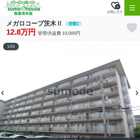
0
お気に入り
メガロコープ茨木Ⅱ
空室1
12.8万円
管理/共益費 10,000円
1
/
29