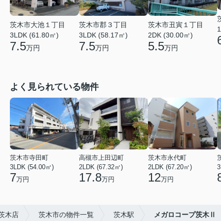
茨木市大池１丁目
茨木市郡３丁目
茨木市丑寅１丁目
1
3LDK (61.80㎡)
3LDK (58.17㎡)
2DK (30.00㎡)
7.5
7.5
5.5
万円
万円
万円
よく見られている物件
茨木市寺田町
高槻市上田辺町
茨木市永代町
3LDK (54.00㎡)
2LDK (67.32㎡)
2LDK (67.20㎡)
3
7
17.8
12
万円
万円
万円
茨木店
茨木市の物件一覧
茨木駅
メガロコープ茨木Ⅱ