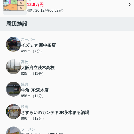
12.8万円
4階 / 20.12坪(66.52㎡)
周辺施設
スーパー
イズミヤ 新中条店
499ｍ（7分）
高校
大阪府立茨木高校
825ｍ（11分）
焼肉
牛角 JR茨木店
858ｍ（11分）
焼肉
さすらいのカンテキJR茨木まる酒場
896ｍ（12分）
ラーメン