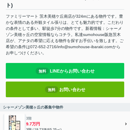
ト)
ファミリーマート 茨木美穂ケ丘南店が324mにある物件です。豊
かな表情のある外観タイル張りは、とても魅力的です。こだわり
の条件として多い、駅徒歩7分の物件です。新着情報：シャーメ
ゾン美穂ヶ丘の空室情報ならコチラ。私達sumohouse阪急茨木
店が、アナタの希望に応える物件を探すお手伝いを致します。ご
希望の条件は072-652-2716/info@sumohouse-ibaraki.comから
お申しつけください。
LINEからお問い合わせ
無料
お問い合わせ
無料
シャーメゾン美穂ヶ丘の募集中物件
3階
9.7万円
3階 / 19.73坪(65.25㎡)