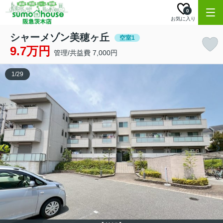
0
お気に入り
シャーメゾン美穂ヶ丘
空室1
9.7万円
管理/共益費 7,000円
1
/
29