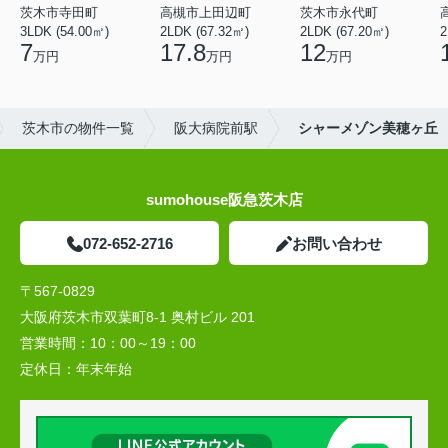
茨木市寺田町
高槻市上田辺町
茨木市永代町
3LDK (54.00㎡)
2LDK (67.32㎡)
2LDK (67.20㎡)
2
7
17.8
12
万円
万円
万円
茨木市の物件一覧
阪大病院前駅
シャーメゾン美穂ヶ丘
sumohouse阪急茨木店
072-652-2716
お問い合わせ
〒567-0829
大阪府茨木市双葉町8-1 奥村ビル 201
営業時間：
10：00～19：00
定休日：
年末年始