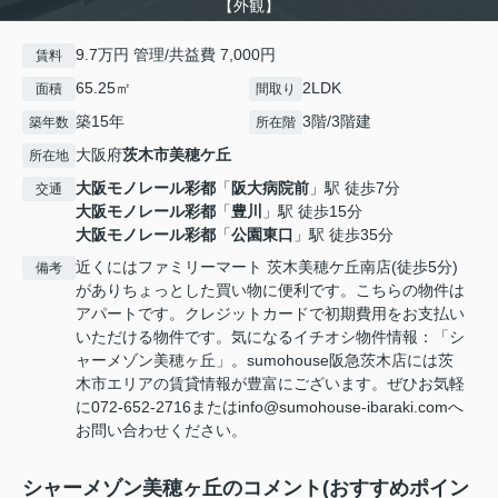
【外観】
9.7万円 管理/共益費 7,000円
賃料
65.25㎡
2LDK
面積
間取り
築15年
3階/3階建
築年数
所在階
大阪府
茨木市
美穂ケ丘
所在地
大阪モノレール彩都
「
阪大病院前
」駅 徒歩7分
交通
大阪モノレール彩都
「
豊川
」駅 徒歩15分
大阪モノレール彩都
「
公園東口
」駅 徒歩35分
近くにはファミリーマート 茨木美穂ケ丘南店(徒歩5分)
備考
がありちょっとした買い物に便利です。こちらの物件は
アパートです。クレジットカードで初期費用をお支払い
いただける物件です。気になるイチオシ物件情報：「シ
ャーメゾン美穂ヶ丘」。sumohouse阪急茨木店には茨
木市エリアの賃貸情報が豊富にございます。ぜひお気軽
に072-652-2716またはinfo@sumohouse-ibaraki.comへ
お問い合わせください。
シャーメゾン美穂ヶ丘のコメント(おすすめポイン