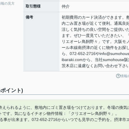
情報の見方
取引態様
仲介
備考
初期費用のカード決済ができます。
内ごみ置き場が近くて便利。通風良
涼しく気持ちの良い空間をご提供い
ます。ぜひ一度見ていただきたい、
リエオーレ鳥飼野々」です。大阪モ
ール本線南摂津の近くに物件をお探
ら、072-652-2716やinfo@sumohous
ibaraki.comから、当社sumohouse
茨木店に遠慮なくお問い合わせ下さ
情報
ポイント)
終えられるように、敷地内にゴミ置き場をつけております。冬場の換気
トです。気になるイチオシ物件情報：「クリエオーレ鳥飼野々」。
る事が出来ます。072-652-2716からいつでも見学のご予約を。摂津市