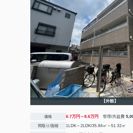
【外観】
6.7万円～8.6万円
管理/共益費
5,
価格
1LDK～2LDK/35.84㎡～51.32㎡
間取り/面積