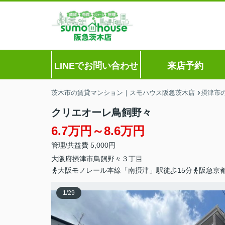
LINEでお問い合わせ
来店予約
茨木市の賃貸マンション｜スモハウス阪急茨木店
摂津市
クリエオーレ鳥飼野々
6.7万円～8.6万円
管理/共益費 5,000円
大阪府
摂津市
鳥飼野々
３丁目
大阪モノレール本線「南摂津」駅徒歩15分
阪急京
1
/
29