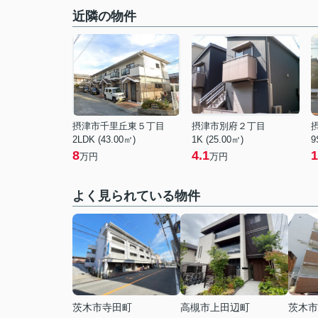
近隣の物件
摂津市千里丘東５丁目
摂津市別府２丁目
2LDK (43.00㎡)
1K (25.00㎡)
9
8
4.1
1
万円
万円
よく見られている物件
茨木市寺田町
高槻市上田辺町
茨木市