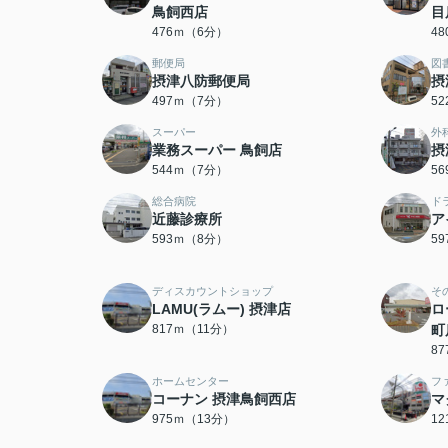
鳥飼西店
目
476ｍ（6分）
4
郵便局
図
摂津八防郵便局
摂
497ｍ（7分）
5
スーパー
外
業務スーパー 鳥飼店
摂
544ｍ（7分）
5
総合病院
ド
近藤診療所
ア
593ｍ（8分）
5
ディスカウントショップ
そ
LAMU(ラムー) 摂津店
ロ
817ｍ（11分）
町
8
ホームセンター
フ
コーナン 摂津鳥飼西店
マ
975ｍ（13分）
1