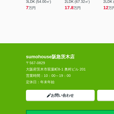
3LDK (54.00㎡)
2LDK (67.32㎡)
2LDK 
7
17.8
12
万円
万円
万
sumohouse阪急茨木店
〒567-0829
大阪府茨木市双葉町8-1 奥村ビル 201
営業時間：
10：00～19：00
定休日：
年末年始
お問い合わせ