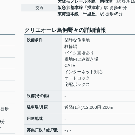
大阪モノレール本線
「
南摂津
」駅 徒歩1
阪急京都本線
「
摂津市
」駅 徒歩40分
交通
東海道本線
「
千里丘
」駅 徒歩45分
クリエオーレ鳥飼野々の詳細情報
設備条件
閑静な住宅地
駐輪場
バイク置場あり
敷地内ごみ置き場
CATV
インターネット対応
オートロック
宅配ボックス
設備(その他)
-
駐車場/月額
近隣(1台)/12,000円 200m
 徒歩
用途地域
-
0分
分
募集戸数 / 総戸数
- / -