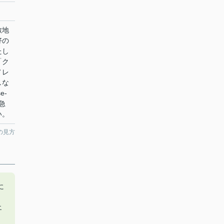
敷地
好の
たし
「ク
ノレ
しな
e-
阪急
い。
の見方
に
エ