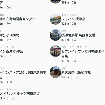
店
491ｍ（7分）
80ｍ（6分）
書館
ドラッグストア
津市立鳥飼図書センター
ジャパン 摂津店
22ｍ（7分）
523ｍ（7分）
科
警察
津ひかり病院
摂津警察署 鳥飼西交番
69ｍ（8分）
573ｍ（8分）
ラッグストア
コンビニエンスストア
イン薬局 摂津店
セブンイレブン 摂津鳥飼野々
97ｍ（8分）
目店
678ｍ（9分）
の他
焼肉
ーソンストア100 LS摂津鳥飼本
炭火焼肉七輪摂津店
店
935ｍ（12分）
77ｍ（11分）
ァーストフード
クドナルド ルッツ南摂津店
211ｍ（16分）