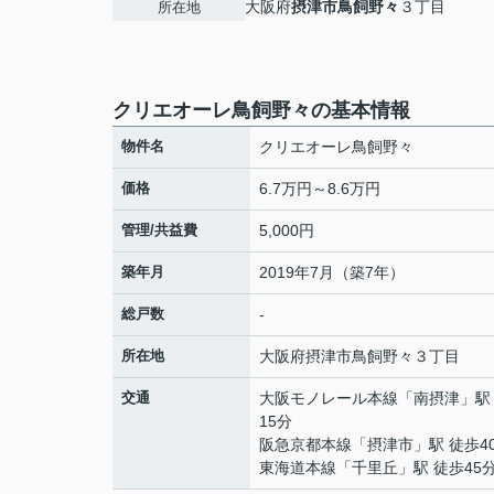
大阪府
摂津市
鳥飼野々
３丁目
所在地
クリエオーレ鳥飼野々の基本情報
物件名
クリエオーレ鳥飼野々
価格
6.7万円～8.6万円
管理/共益費
5,000円
築年月
2019年7月（築7年）
総戸数
-
所在地
大阪府
摂津市
鳥飼野々
３丁目
交通
大阪モノレール本線
「
南摂津
」駅
15分
阪急京都本線
「
摂津市
」駅 徒歩4
東海道本線
「
千里丘
」駅 徒歩45