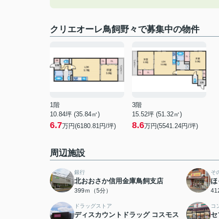
クリエオーレ鳥飼野々で募集中の物件
1階
3階
10.84坪 (35.84㎡)
15.52坪 (51.32㎡)
6.7
8.6
万円(6180.81円/坪)
万円(5541.24円/坪)
周辺施設
銀行
そ
北おおさか信用金庫鳥飼支店
ほ
399ｍ（5分）
4
ドラッグストア
コ
ディスカウントドラッグ コスモス
セ