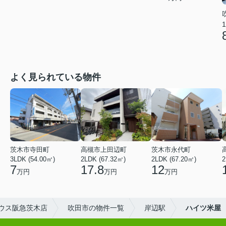
1
よく見られている物件
茨木市寺田町
高槻市上田辺町
茨木市永代町
3LDK (54.00㎡)
2LDK (67.32㎡)
2LDK (67.20㎡)
2
7
17.8
12
万円
万円
万円
ウス阪急茨木店
吹田市の物件一覧
岸辺駅
ハイツ米屋