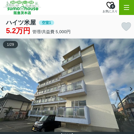
0
お気に入り
ハイツ米屋
空室1
5.2万円
管理/共益費 5,000円
1
/
29