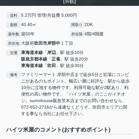
【外観】
5.2万円 管理/共益費 5,000円
賃料
40.40㎡
2DK
面積
間取り
築50年
4階/4階建
築年数
所在階
大阪府
吹田市
岸部中
１丁目
所在地
東海道本線
「
岸辺
」駅 徒歩10分
交通
阪急京都本線
「
正雀
」駅 徒歩20分
東海道本線
「
吹田
」駅 徒歩30分
ファミリーマート 岸部中店まで徒歩5分と近場にコンビ
備考
ニがあるのもポイント。幅広い層に好評な、駅から徒歩
10分に立地する物件です。利用可能な駅が2駅あり、利
便性の高い物件です。「ハイツ米屋」のここがイチオ
シ。sumohouse阪急茨木店までのお問い合わせなら、
072-652-2716から遠慮なくどうぞ。吹田市エリアに関
する事なら当社にお任せ下さい。
ハイツ米屋のコメント(おすすめポイント)