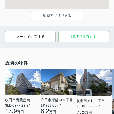
地図アプリで見る
メールで共有する
LINEで共有する
近隣の物件
吹田市岸部中４丁目
吹田市青葉丘南
吹田市原町１丁目
1K (33.08㎡)
3LDK (77.29㎡)
2LDK (55.00㎡)
6.2
17.9
7.5
万円
万円
万円