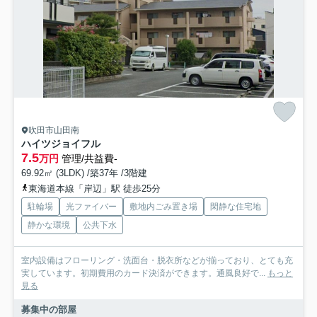
吹田市山田南
ハイツジョイフル
7.5
万円
管理/共益費-
69.92㎡ (3LDK) /築37年 /3階建
東海道本線「岸辺」駅 徒歩25分
駐輪場
光ファイバー
敷地内ごみ置き場
閑静な住宅地
静かな環境
公共下水
室内設備はフローリング・洗面台・脱衣所などが揃っており、とても充
実しています。初期費用のカード決済ができます。通風良好で...
もっと
見る
募集中の部屋