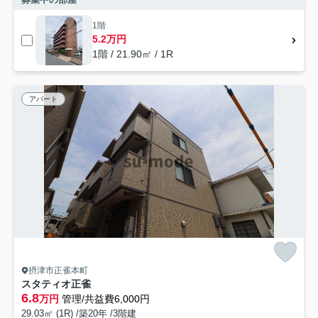
1階
5.2万円
1階 / 21.90㎡ / 1R
アパート
摂津市正雀本町
スタティオ正雀
6.8
万円
管理/共益費6,000円
29.03㎡ (1R) /築20年 /3階建