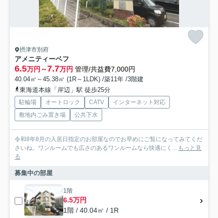
摂津市別府
アメニティーベフ
6.5
7.7
万円～
万円
管理/共益費7,000円
40.04㎡～45.38㎡ (1R～1LDK) /築11年 /3階建
東海道本線「岸辺」駅 徒歩25分
駐輪場
オートロック
CATV
インターネット対応
敷地内ごみ置き場
公共下水
令和8年8月の入居日指定のお部屋なのでお早めにご覧になってみてくだ
さいね。ワンルームでも広さのあるワンルームなら快適にく...
もっと見
る
募集中の部屋
1階
6.5万円
1階 / 40.04㎡ / 1R