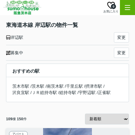
0
お気に入り
東海道本線 岸辺駅の物件一覧
岸辺駅
変更
募集中
変更
おすすめの駅
茨木市駅
/
茨木駅
/
南茨木駅
/
千里丘駅
/
摂津市駅
/
沢良宜駅
/
ＪＲ総持寺駅
/
総持寺駅
/
宇野辺駅
/
正雀駅
109
棟
150
件
アパート