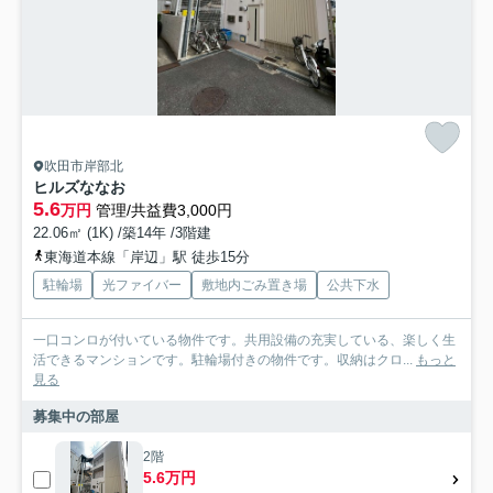
吹田市岸部北
ヒルズななお
5.6
万円
管理/共益費3,000円
22.06㎡ (1K) /築14年 /3階建
東海道本線「岸辺」駅 徒歩15分
駐輪場
光ファイバー
敷地内ごみ置き場
公共下水
一口コンロが付いている物件です。共用設備の充実している、楽しく生
活できるマンションです。駐輪場付きの物件です。収納はクロ...
もっと
見る
募集中の部屋
2階
5.6万円