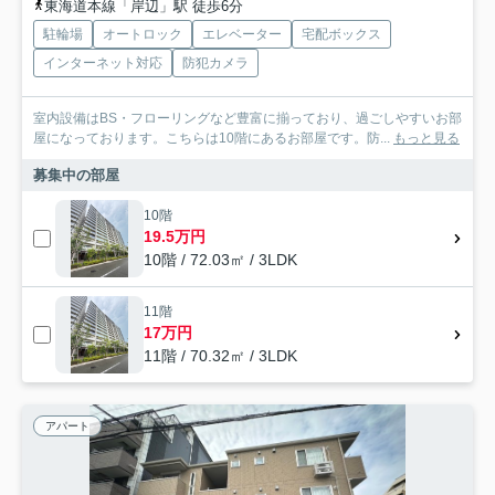
東海道本線「岸辺」駅 徒歩6分
駐輪場
オートロック
エレベーター
宅配ボックス
インターネット対応
防犯カメラ
室内設備はBS・フローリングなど豊富に揃っており、過ごしやすいお部
屋になっております。こちらは10階にあるお部屋です。防...
もっと見る
募集中の部屋
10階
19.5万円
10階 / 72.03㎡ / 3LDK
11階
17万円
11階 / 70.32㎡ / 3LDK
アパート