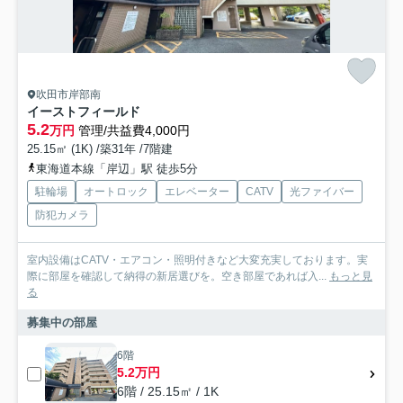
吹田市岸部南
イーストフィールド
5.2
万円
管理/共益費4,000円
25.15㎡ (1K) /築31年 /7階建
東海道本線「岸辺」駅 徒歩5分
駐輪場
オートロック
エレベーター
CATV
光ファイバー
防犯カメラ
室内設備はCATV・エアコン・照明付きなど大変充実しております。実
際に部屋を確認して納得の新居選びを。空き部屋であれば入...
もっと見
る
募集中の部屋
6階
5.2万円
6階 / 25.15㎡ / 1K