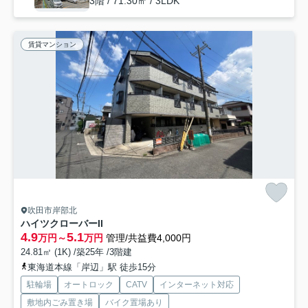
3階 / 71.30㎡ / 3LDK
賃貸マンション
吹田市岸部北
ハイツクローバーII
4.9
5.1
万円～
万円
管理/共益費4,000円
24.81㎡ (1K) /築25年 /3階建
東海道本線「岸辺」駅 徒歩15分
駐輪場
オートロック
CATV
インターネット対応
敷地内ごみ置き場
バイク置場あり