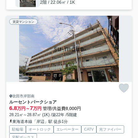
2階 / 22.06㎡ / 1K
賃貸マンション
吹田市岸部南
ルーセントパークショア
6.8
7
万円～
万円
管理/共益費8,000円
28.21㎡～28.87㎡ (1K) /築22年 /5階建
東海道本線「岸辺」駅 徒歩1分
駐輪場
オートロック
エレベーター
CATV
光ファイバー
宅配ボックス