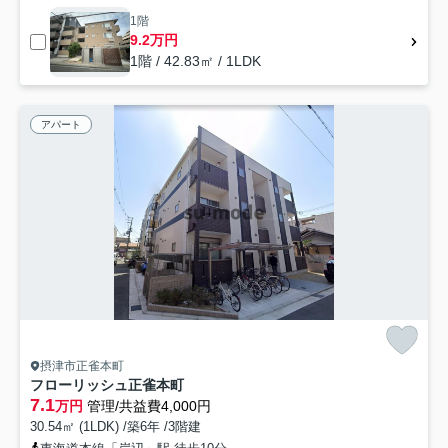
1階
9.2万円
1階 / 42.83㎡ / 1LDK
アパート
摂津市正雀本町
フローリッシュ正雀本町
7.1
万円
管理/共益費4,000円
30.54㎡ (1LDK) /築6年 /3階建