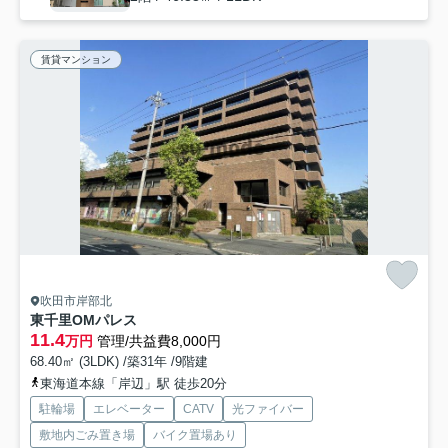
賃貸マンション
吹田市岸部北
東千里OMパレス
11.4
万円
管理/共益費8,000円
68.40㎡ (3LDK) /築31年 /9階建
東海道本線「岸辺」駅 徒歩20分
駐輪場
エレベーター
CATV
光ファイバー
敷地内ごみ置き場
バイク置場あり