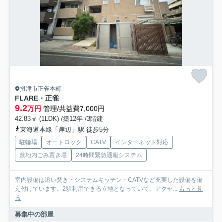
摂津市正雀本町
FLARE・正雀
9.2
万円
管理/共益費7,000円
42.83㎡ (1LDK) /築12年 /3階建
東海道本線「岸辺」駅 徒歩5分
駐輪場
オートロック
CATV
インターネット対応
敷地内ごみ置き場
24時間緊急通報システム
室内設備は追い焚き・システムキッチン・CATVなど充実した設備を備
え付けています。2駅利用できる立地となっていて、アクセ...
もっと見
る
募集中の部屋