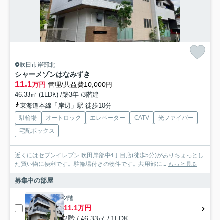
吹田市岸部北
シャーメゾンはなみずき
11.1
万円
管理/共益費10,000円
46.33㎡ (1LDK) /築3年 /3階建
東海道本線「岸辺」駅 徒歩10分
駐輪場
オートロック
エレベーター
CATV
光ファイバー
宅配ボックス
近くにはセブンイレブン 吹田岸部中4丁目店(徒歩5分)がありちょっとし
た買い物に便利です。駐輪場付きの物件です。共用部に...
もっと見る
募集中の部屋
2階
11.1万円
2階 / 46.33㎡ / 1LDK