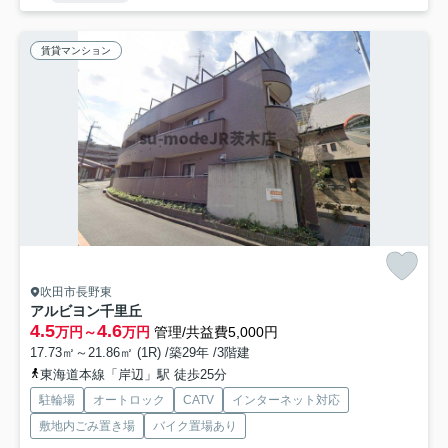
賃貸マンション
吹田市長野東
アルビヨン千里丘
4.5
4.6
万円～
万円
管理/共益費5,000円
17.73㎡～21.86㎡ (1R) /築29年 /3階建
東海道本線「岸辺」駅 徒歩25分
駐輪場
オートロック
CATV
インターネット対応
敷地内ごみ置き場
バイク置場あり