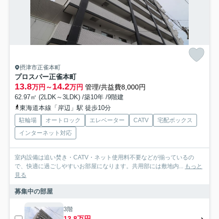
摂津市正雀本町
プロスパー正雀本町
13.8
14.2
万円～
万円
管理/共益費8,000円
62.97㎡ (2LDK～3LDK) /築10年 /9階建
東海道本線「岸辺」駅 徒歩10分
駐輪場
オートロック
エレベーター
CATV
宅配ボックス
インターネット対応
室内設備は追い焚き・CATV・ネット使用料不要などが揃っているの
で、快適に過ごしやすいお部屋になります。共用部には敷地内...
もっと
見る
募集中の部屋
3階
13.8万円