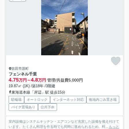
吹田市原町
フェンネル千里
4.75
4.8
万円～
万円
管理/共益費5,000円
19.87㎡ (1K) /築18年 /3階建
東海道本線「岸辺」駅 徒歩15分
駐輪場
オートロック
インターネット対応
敷地内ごみ置き場
バイク置場あり
公共下水
室内設備はシステムキッチン・エアコンなど充実した設備を備え付けて
います。たくさん料理を作る時でも同時に進められるため、料...
もっと