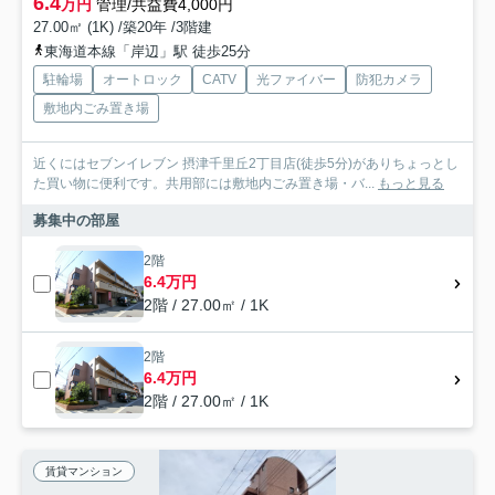
6.4
万円
管理/共益費4,000円
27.00㎡ (1K) /築20年 /3階建
東海道本線「岸辺」駅 徒歩25分
駐輪場
オートロック
CATV
光ファイバー
防犯カメラ
敷地内ごみ置き場
近くにはセブンイレブン 摂津千里丘2丁目店(徒歩5分)がありちょっとし
た買い物に便利です。共用部には敷地内ごみ置き場・バ...
もっと見る
募集中の部屋
2階
6.4万円
2階 / 27.00㎡ / 1K
2階
6.4万円
2階 / 27.00㎡ / 1K
賃貸マンション