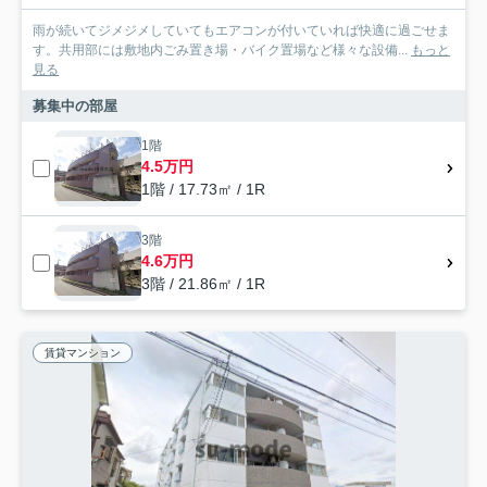
雨が続いてジメジメしていてもエアコンが付いていれば快適に過ごせま
す。共用部には敷地内ごみ置き場・バイク置場など様々な設備...
もっと
見る
募集中の部屋
1階
4.5万円
1階 / 17.73㎡ / 1R
3階
4.6万円
3階 / 21.86㎡ / 1R
賃貸マンション