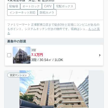
東海道本線「岸辺」駅 徒歩10分
駐輪場
オートロック
CATV
宅配ボックス
インターネット対応
防犯カメラ
ファミリーマート 正雀駅東口店まで徒歩3分と近場にコンビニがあるの
もポイント。システムキッチン付きの物件です。収納はシュ...
もっと見
る
募集中の部屋
3階
7.1万円
3階 / 30.54㎡ / 1LDK
賃貸マンション