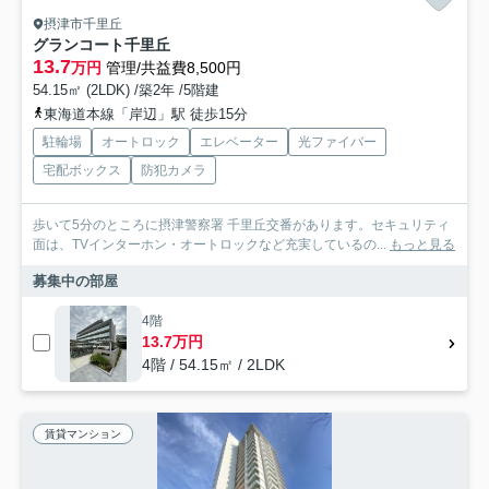
摂津市千里丘
グランコート千里丘
13.7
万円
管理/共益費8,500円
54.15㎡ (2LDK) /築2年 /5階建
東海道本線「岸辺」駅 徒歩15分
駐輪場
オートロック
エレベーター
光ファイバー
宅配ボックス
防犯カメラ
歩いて5分のところに摂津警察署 千里丘交番があります。セキュリティ
面は、TVインターホン・オートロックなど充実しているの...
もっと見る
募集中の部屋
4階
13.7万円
4階 / 54.15㎡ / 2LDK
賃貸マンション