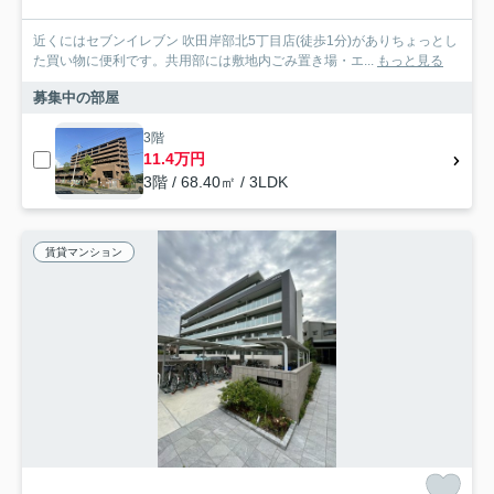
近くにはセブンイレブン 吹田岸部北5丁目店(徒歩1分)がありちょっとし
た買い物に便利です。共用部には敷地内ごみ置き場・エ...
もっと見る
募集中の部屋
3階
11.4万円
3階 / 68.40㎡ / 3LDK
賃貸マンション