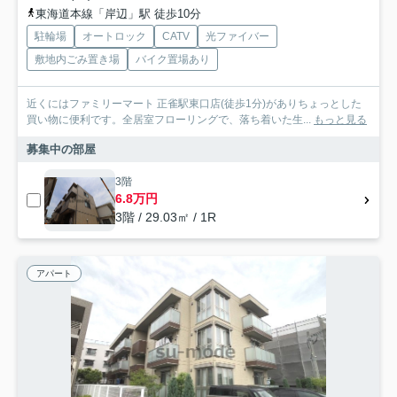
東海道本線「岸辺」駅 徒歩10分
駐輪場
オートロック
CATV
光ファイバー
敷地内ごみ置き場
バイク置場あり
近くにはファミリーマート 正雀駅東口店(徒歩1分)がありちょっとした
買い物に便利です。全居室フローリングで、落ち着いた生...
もっと見る
募集中の部屋
3階
6.8万円
3階 / 29.03㎡ / 1R
アパート