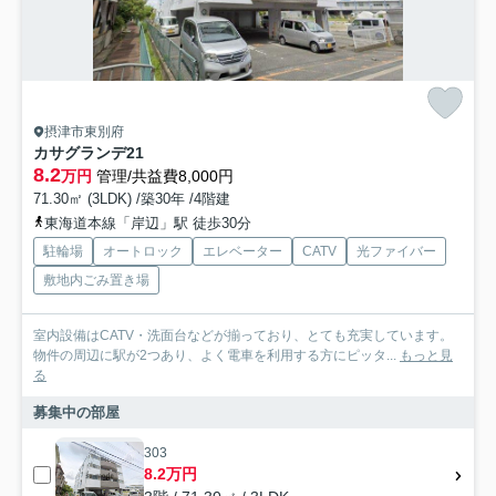
摂津市東別府
カサグランデ21
8.2
万円
管理/共益費8,000円
71.30㎡ (3LDK) /築30年 /4階建
東海道本線「岸辺」駅 徒歩30分
駐輪場
オートロック
エレベーター
CATV
光ファイバー
敷地内ごみ置き場
室内設備はCATV・洗面台などが揃っており、とても充実しています。
物件の周辺に駅が2つあり、よく電車を利用する方にピッタ...
もっと見
る
募集中の部屋
303
8.2万円