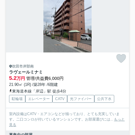
吹田市岸部南
ラヴェールミナミ
5.2
万円
管理/共益費6,000円
21.90㎡ (1R) /築28年 /6階建
東海道本線「岸辺」駅 徒歩4分
駐輪場
エレベーター
CATV
光ファイバー
公共下水
室内設備はCATV・エアコンなどが揃っており、とても充実していま
す。二口コンロが付いているマンションです。お部屋選びには...
もっと
見る
募集中の部屋