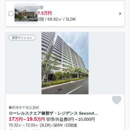
2階
7.5万円
2階 / 69.92㎡ / 3LDK
賃貸マンション
摂津市千里丘新町
ローレルスクエア健都ザ・レジデンス Second stage
17
19.5
万円～
万円
管理/共益費0円～10,000円
70.32㎡～72.03㎡ (3LDK) /築8年 /15階建