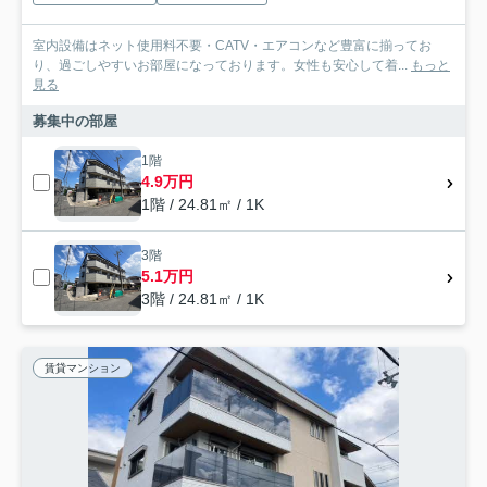
室内設備はネット使用料不要・CATV・エアコンなど豊富に揃ってお
り、過ごしやすいお部屋になっております。女性も安心して着...
もっと
見る
募集中の部屋
1階
4.9万円
1階 / 24.81㎡ / 1K
3階
5.1万円
3階 / 24.81㎡ / 1K
賃貸マンション