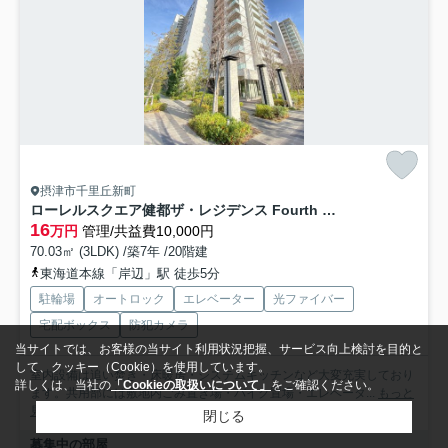
摂津市千里丘新町
ローレルスクエア健都ザ・レジデンス Fourth stage
16
万円
管理/共益費10,000円
70.03㎡ (3LDK) /築7年 /20階建
東海道本線「岸辺」駅 徒歩5分
駐輪場
オートロック
エレベーター
光ファイバー
宅配ボックス
防犯カメラ
当サイトでは、お客様の当サイト利用状況把握、サービス向上検討を目的と
して、クッキー（Cookie）を使用しています。
室内設備は追い焚き・床暖房・システムキッチンなど大変充実しており
詳しくは、当社の
「Cookieの取扱いについて」
をご確認ください。
ます。共用部には敷地内ごみ置き場・バイク置場・エレベータ...
もっと
見る
閉じる
募集中の部屋