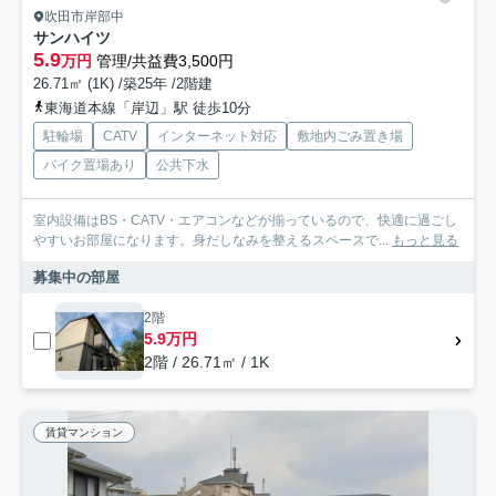
吹田市岸部中
サンハイツ
5.9
万円
管理/共益費3,500円
26.71㎡ (1K) /築25年 /2階建
東海道本線「岸辺」駅 徒歩10分
駐輪場
CATV
インターネット対応
敷地内ごみ置き場
バイク置場あり
公共下水
室内設備はBS・CATV・エアコンなどが揃っているので、快適に過ごし
やすいお部屋になります。身だしなみを整えるスペースで...
もっと見る
募集中の部屋
2階
5.9万円
2階 / 26.71㎡ / 1K
賃貸マンション