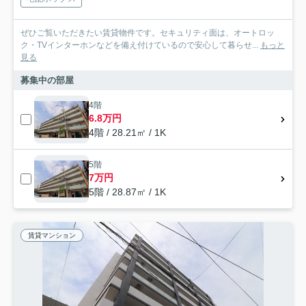
ぜひご覧いただきたい賃貸物件です。セキュリティ面は、オートロッ
ク・TVインターホンなどを備え付けているので安心して暮らせ...
もっと
見る
募集中の部屋
4階
6.8万円
4階 / 28.21㎡ / 1K
5階
7万円
5階 / 28.87㎡ / 1K
賃貸マンション