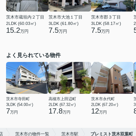
茨木市大池１丁目
茨木市郡３丁目
茨木市蔵垣内２丁目
3LDK (61.80㎡)
3LDK (58.17㎡)
2
2LDK (60.03㎡)
7.5
7.5
15.2
万円
万円
万円
よく見られている物件
茨木市寺田町
高槻市上田辺町
茨木市永代町
3LDK (54.00㎡)
2LDK (67.32㎡)
2LDK (67.20㎡)
3
7
17.8
12
万円
万円
万円
店
茨木市の物件一覧
茨木市駅
プレミスト茨木双葉町