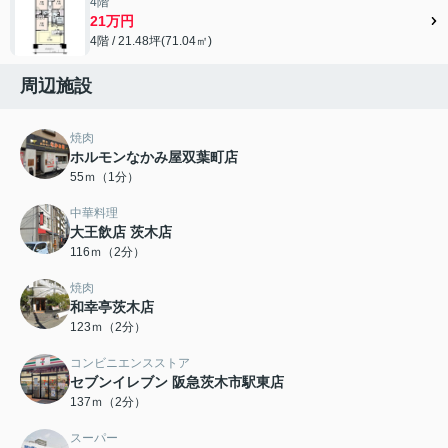
4階
21万円
4階 / 21.48坪(71.04㎡)
周辺施設
焼肉
ホルモンなかみ屋双葉町店
55ｍ（1分）
中華料理
大王飲店 茨木店
116ｍ（2分）
焼肉
和幸亭茨木店
123ｍ（2分）
コンビニエンスストア
セブンイレブン 阪急茨木市駅東店
137ｍ（2分）
スーパー