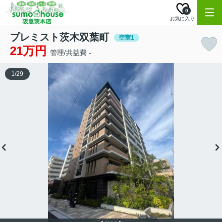
0
お気に入り
プレミスト茨木双葉町
空室1
21万円
管理/共益費 -
1
/
29