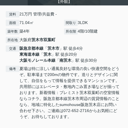
【外観】
21万円 管理/共益費 -
賃料
71.04㎡
3LDK
面積
間取り
築4年
4階/10階建
築年数
所在階
大阪府
茨木市
双葉町
所在地
阪急京都本線
「
茨木市
」駅 徒歩4分
交通
東海道本線
「
茨木
」駅 徒歩20分
大阪モノレール本線
「
南茨木
」駅 徒歩30分
夏場は特に涼しい通風良好な環境の良い快適空間をどう
備考
ぞ。駐車場まで200mの物件です。造りとデザインに関
して、自信をもって情報を提供できるマンションです。
共用部にはエレベータ・敷地内ごみ置き場などが揃って
おります。新着情報：プレミスト茨木双葉町の空室情報
ならコチラ。阪急京都本線茨木市周辺の賃貸情報のこと
なら、地域に特化したsumohouse阪急茨木店にお問い
合わせ下さい。ご連絡は072-652-2716からお気軽にど
うぞ、お待ちしております。