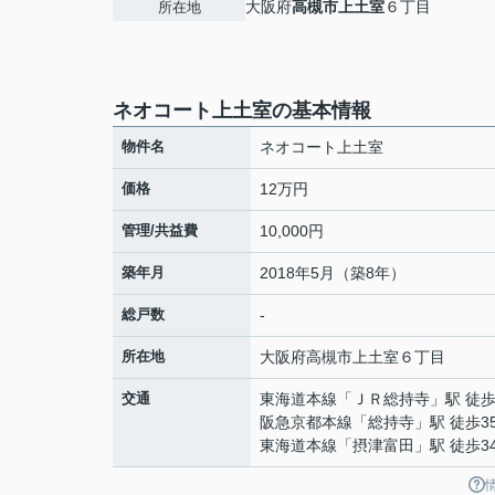
大阪府
高槻市
上土室
６丁目
所在地
ネオコート上土室の基本情報
物件名
ネオコート上土室
価格
12万円
管理/共益費
10,000円
築年月
2018年5月（築8年）
総戸数
-
所在地
大阪府
高槻市
上土室
６丁目
交通
東海道本線
「
ＪＲ総持寺
」駅 徒歩
阪急京都本線
「
総持寺
」駅 徒歩3
東海道本線
「
摂津富田
」駅 徒歩3