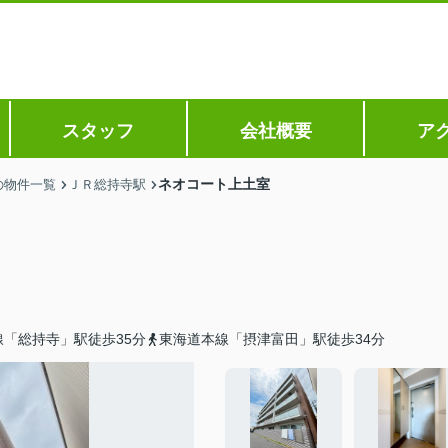
スタッフ
会社概要
ア
ネオコート上土室
の物件一覧
ＪＲ総持寺駅
「総持寺」駅徒歩35分
東海道本線「摂津富田」駅徒歩34分