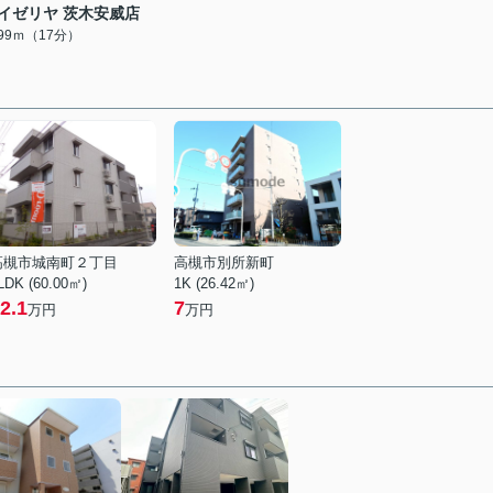
イゼリヤ 茨木安威店
299ｍ（17分）
高槻市城南町２丁目
高槻市別所新町
LDK (60.00㎡)
1K (26.42㎡)
2.1
7
万円
万円