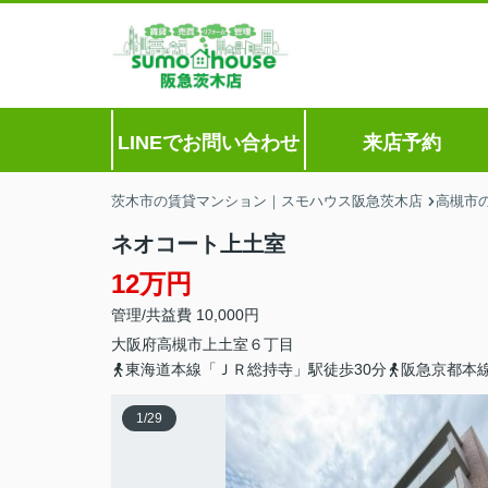
LINEでお問い合わせ
来店予約
茨木市の賃貸マンション｜スモハウス阪急茨木店
高槻市
ネオコート上土室
12万円
管理/共益費 10,000円
大阪府
高槻市
上土室
６丁目
東海道本線「ＪＲ総持寺」駅徒歩30分
阪急京都本線
1
/
29