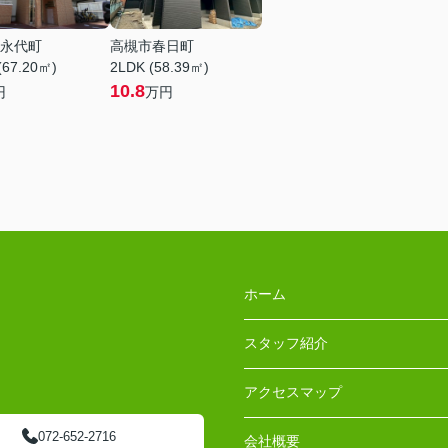
永代町
高槻市春日町
(67.20㎡)
2LDK (58.39㎡)
10.8
円
万円
ホーム
スタッフ紹介
アクセスマップ
072-652-2716
会社概要