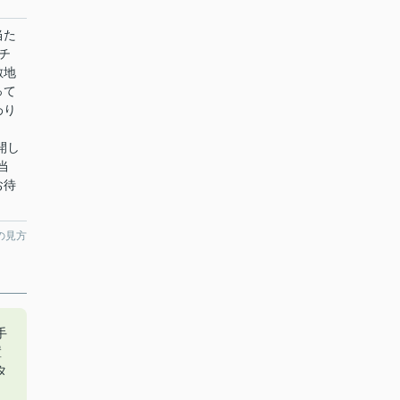
当た
チ
敷地
って
わり
開し
当
お待
の見方
手
置
タ