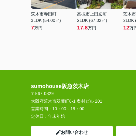
茨木市寺田町
高槻市上田辺町
茨木市
3LDK (54.00㎡)
2LDK (67.32㎡)
2LDK 
7
17.8
12
万円
万円
万
sumohouse阪急茨木店
〒567-0829
大阪府茨木市双葉町8-1 奥村ビル 201
営業時間：
10：00～19：00
定休日：
年末年始
お問い合わせ