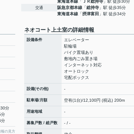
東海道本線
「
ＪＲ総持寺
」駅 徒歩30分
阪急京都本線
「
総持寺
」駅 徒歩35分
交通
東海道本線
「
摂津富田
」駅 徒歩34分
ネオコート上土室の詳細情報
設備条件
エレベーター
駐輪場
バイク置場あり
敷地内ごみ置き場
インターネット対応
オートロック
宅配ボックス
設備(その他)
-
駐車場/月額
空有(1台)/12,100円 (税込) 200m
30分
用途地域
-
5分
4分
募集戸数 / 総戸数
- / -
情報の見方