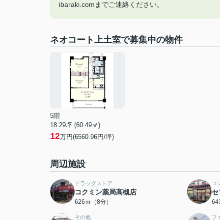
ibaraki.comまでご連絡ください。
ネオコート上土室で募集中の物件
5階
18.29坪 (60.49㎡)
12
万円(6560.96円/坪)
周辺施設
ドラッグストア
コ
コクミン薬局高槻店
セ
626ｍ（8分）
6
その他
フ