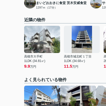
まいどおおきに食堂 茨木安威食堂
サ
1297ｍ（17分）
1
近隣の物件
高槻市大手町
高槻市城北町１丁目
1LDK (34.81㎡)
1LDK (34.68㎡)
2
9.9
11.5
1
万円
万円
よく見られている物件