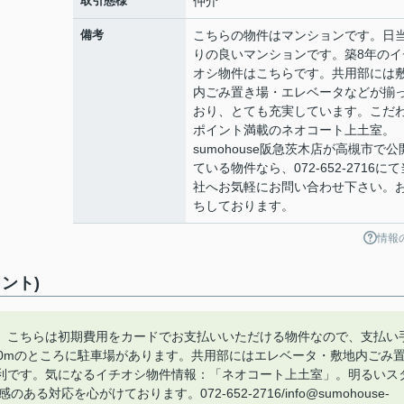
取引態様
仲介
備考
こちらの物件はマンションです。日
りの良いマンションです。築8年のイ
オシ物件はこちらです。共用部には
内ごみ置き場・エレベータなどが揃
おり、とても充実しています。こだ
ポイント満載のネオコート上土室。
sumohouse阪急茨木店が高槻市で公
ている物件なら、072-652-2716にて
社へお気軽にお問い合わせ下さい。
ちしております。
情報
ント)
。こちらは初期費用をカードでお支払いいただける物件なので、支払い
0mのところに駐車場があります。共用部にはエレベータ・敷地内ごみ
利です。気になるイチオシ物件情報：「ネオコート上土室」。明るいス
る対応を心がけております。072-652-2716/info@sumohouse-