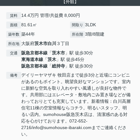
【外観】
14.4万円 管理/共益費 8,000円
賃料
81.61㎡
3LDK
面積
間取り
築44年
3階/8階建
築年数
所在階
大阪府
茨木市
白川
３丁目
所在地
阪急京都本線
「
茨木市
」駅 徒歩30分
交通
東海道本線
「
茨木
」駅 徒歩45分
阪急京都本線
「
総持寺
」駅 徒歩30分
デイリーヤマザキ 牧田店まで徒歩3分と近場にコンビニ
備考
があるのもポイント。眺望良好なマンションです。室内
に新鮮な空気を取り入れやすい風通しが良好な物件で
す。共用部にはエレベータ・敷地内ごみ置き場などが備
わっておりとても充実しています。新着情報：白川高層
住宅11棟の空室情報ならコチラ。明るいスタッフ、明
るい店内。sumohouse阪急茨木店は、清潔感のある対
応を心がけております。072-652-
2716/info@sumohouse-ibaraki.comまでご連絡くださ
い。