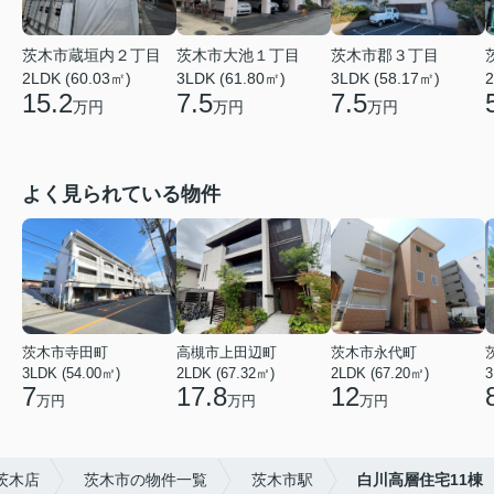
茨木市大池１丁目
茨木市郡３丁目
茨木市蔵垣内２丁目
3LDK (61.80㎡)
3LDK (58.17㎡)
2
2LDK (60.03㎡)
7.5
7.5
15.2
万円
万円
万円
よく見られている物件
茨木市寺田町
高槻市上田辺町
茨木市永代町
3LDK (54.00㎡)
2LDK (67.32㎡)
2LDK (67.20㎡)
3
7
17.8
12
万円
万円
万円
茨木店
茨木市の物件一覧
茨木市駅
白川高層住宅11棟