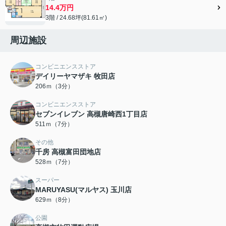
14.4万円
3階 / 24.68坪(81.61㎡)
周辺施設
コンビニエンスストア
デイリーヤマザキ 牧田店
206ｍ（3分）
コンビニエンスストア
セブンイレブン 高槻唐崎西1丁目店
511ｍ（7分）
その他
千房 高槻富田団地店
528ｍ（7分）
スーパー
MARUYASU(マルヤス) 玉川店
629ｍ（8分）
公園