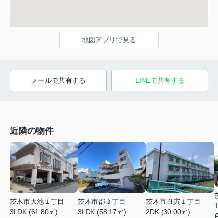
地図アプリで見る
メールで共有する
LINEで共有する
近隣の物件
茨木市大池１丁目
茨木市郡３丁目
茨木市丑寅１丁目
1
3LDK (61.80㎡)
3LDK (58.17㎡)
2DK (30.00㎡)