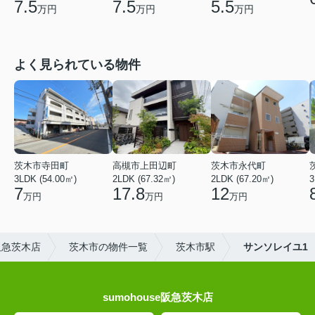
7.5
7.5
5.5
万円
万円
万円
よく見られている物件
茨木市寺田町
高槻市上田辺町
茨木市永代町
3LDK (54.00㎡)
2LDK (67.32㎡)
2LDK (67.20㎡)
3
7
17.8
12
万円
万円
万円
阪急茨木店
茨木市の物件一覧
茨木市駅
サンソレイユ1
sumohouse阪急茨木店