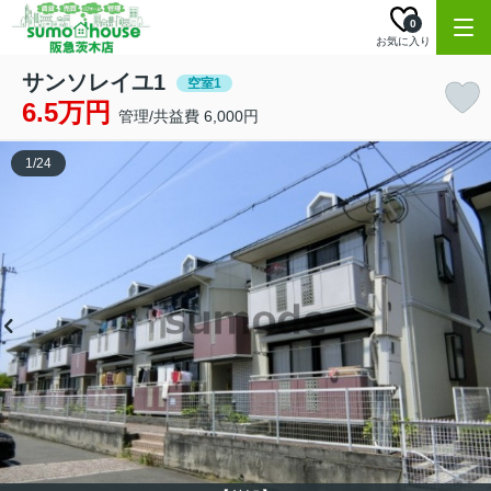
0
お気に入り
サンソレイユ1
空室1
6.5万円
管理/共益費 6,000円
1
/
24