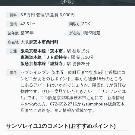
【外観】
6.5万円 管理/共益費 6,000円
賃料
42.51㎡
2DK
面積
間取り
築35年
1階/2階建
築年数
所在階
大阪府
茨木市
桑田町
所在地
阪急京都本線
「
茨木市
」駅 徒歩15分
交通
東海道本線
「
ＪＲ総持寺
」駅 徒歩30分
阪急京都本線
「
総持寺
」駅 徒歩25分
セブンイレブン 茨木五十鈴町店まで徒歩5分と近場にコ
備考
ンビニがあるのもポイント。駅から徒歩15分のところ
にあるアパートはいかがでしょうか。陽当たりが良好な
物件です。ぜひ一度見ていただきたい、「サンソレイユ
1」です。ココ阪急京都本線茨木市近辺にて、新着情報
をお求めの方、072-652-2716からsumohouse阪急茨木
店までご連絡を。良い情報が満載です。
サンソレイユ1のコメント(おすすめポイント)