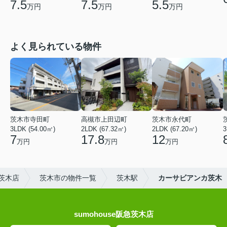
7.5
7.5
5.5
万円
万円
万円
よく見られている物件
茨木市寺田町
高槻市上田辺町
茨木市永代町
3LDK (54.00㎡)
2LDK (67.32㎡)
2LDK (67.20㎡)
3
7
17.8
12
万円
万円
万円
茨木店
茨木市の物件一覧
茨木駅
カーサビアンカ茨木
sumohouse阪急茨木店