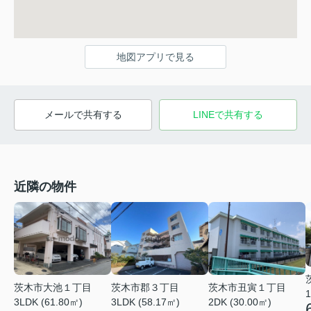
地図アプリで見る
メールで共有する
LINEで共有する
近隣の物件
茨木市大池１丁目
茨木市郡３丁目
茨木市丑寅１丁目
1
3LDK (61.80㎡)
3LDK (58.17㎡)
2DK (30.00㎡)