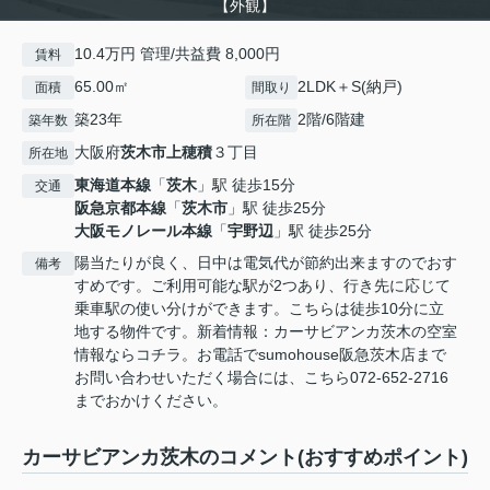
【外観】
10.4万円 管理/共益費 8,000円
賃料
65.00㎡
2LDK＋S(納戸)
面積
間取り
築23年
2階/6階建
築年数
所在階
大阪府
茨木市
上穂積
３丁目
所在地
東海道本線
「
茨木
」駅 徒歩15分
交通
阪急京都本線
「
茨木市
」駅 徒歩25分
大阪モノレール本線
「
宇野辺
」駅 徒歩25分
陽当たりが良く、日中は電気代が節約出来ますのでおす
備考
すめです。ご利用可能な駅が2つあり、行き先に応じて
乗車駅の使い分けができます。こちらは徒歩10分に立
地する物件です。新着情報：カーサビアンカ茨木の空室
情報ならコチラ。お電話でsumohouse阪急茨木店まで
お問い合わせいただく場合には、こちら072-652-2716
までおかけください。
カーサビアンカ茨木のコメント(おすすめポイント)