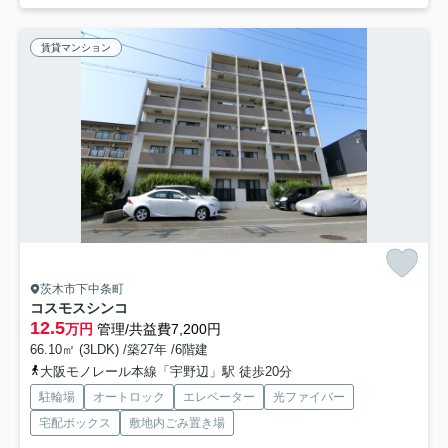
賃貸マンション
茨木市下中条町
コスモスシンコ
12.5
万円
管理/共益費7,200円
66.10㎡ (3LDK) /築27年 /6階建
大阪モノレール本線「宇野辺」駅 徒歩20分
駐輪場
オートロック
エレベーター
光ファイバー
宅配ボックス
敷地内ごみ置き場