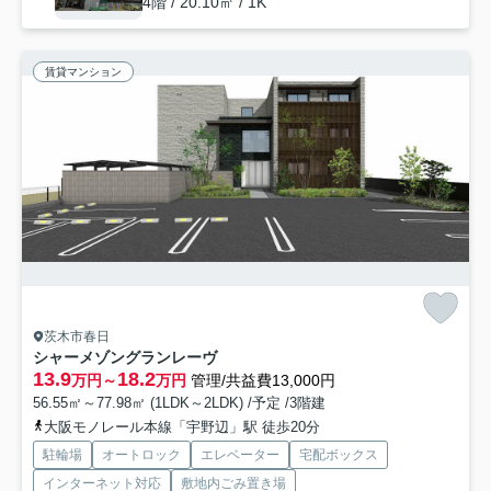
4階 / 20.10㎡ / 1K
賃貸マンション
茨木市春日
シャーメゾングランレーヴ
13.9
18.2
万円～
万円
管理/共益費13,000円
56.55㎡～77.98㎡ (1LDK～2LDK) /予定 /3階建
大阪モノレール本線「宇野辺」駅 徒歩20分
駐輪場
オートロック
エレベーター
宅配ボックス
インターネット対応
敷地内ごみ置き場