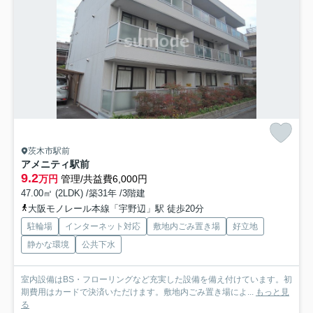
茨木市駅前
アメニティ駅前
9.2
万円
管理/共益費6,000円
47.00㎡ (2LDK) /築31年 /3階建
大阪モノレール本線「宇野辺」駅 徒歩20分
駐輪場
インターネット対応
敷地内ごみ置き場
好立地
静かな環境
公共下水
室内設備はBS・フローリングなど充実した設備を備え付けています。初
期費用はカードで決済いただけます。敷地内ごみ置き場によ...
もっと見
る