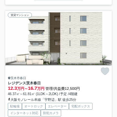
賃貸マンション
茨木市春日
レジデンス茨木春日
12.3
16.7
万円～
万円
管理/共益費12,500円
46.37㎡～61.81㎡ (1LDK～2LDK) /予定 /4階建
大阪モノレール本線「宇野辺」駅 徒歩25分
駐輪場
オートロック
エレベーター
宅配ボックス
インターネット対応
防犯カメラ