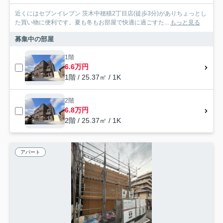
近くにはセブンイレブン 茨木中穂積2丁目店(徒歩3分)がありちょっとし
た買い物に便利です。夏も冬もお部屋で快適に過ごすた...
もっと見る
募集中の部屋
1階
6.6万円
1階 / 25.37㎡ / 1K
2階
6.8万円
2階 / 25.37㎡ / 1K
アパート