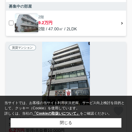
募集中の部屋
2階
9.2万円
2階 / 47.00㎡ / 2LDK
賃貸マンション
当サイトでは、お客様の当サイト利用状況把握、サービス向上検討を目的と
して、クッキー（Cookie）を使用しています。
詳しくは、当社の
「Cookieの取扱いについて」
をご確認ください。
茨木市駅前
閉じる
STOビル
6.2
万円
管理/共益費10,000円