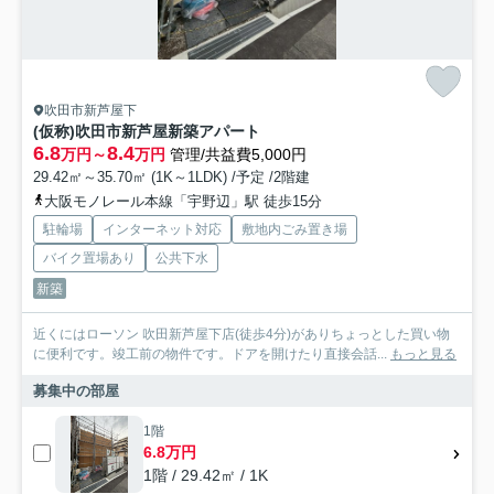
吹田市新芦屋下
(仮称)吹田市新芦屋新築アパート
6.8
8.4
万円～
万円
管理/共益費5,000円
29.42㎡～35.70㎡ (1K～1LDK) /予定 /2階建
大阪モノレール本線「宇野辺」駅 徒歩15分
駐輪場
インターネット対応
敷地内ごみ置き場
バイク置場あり
公共下水
新築
近くにはローソン 吹田新芦屋下店(徒歩4分)がありちょっとした買い物
に便利です。竣工前の物件です。ドアを開けたり直接会話...
もっと見る
募集中の部屋
1階
6.8万円
1階 / 29.42㎡ / 1K