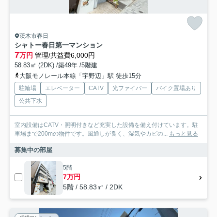
茨木市春日
シャトー春日第一マンション
7
万円
管理/共益費6,000円
58.83㎡ (2DK) /築49年 /5階建
大阪モノレール本線「宇野辺」駅 徒歩15分
駐輪場
エレベーター
CATV
光ファイバー
バイク置場あり
公共下水
室内設備はCATV・照明付きなど充実した設備を備え付けています。駐
車場まで200mの物件です。風通しが良く、湿気やカビの...
もっと見る
募集中の部屋
5階
7万円
5階 / 58.83㎡ / 2DK