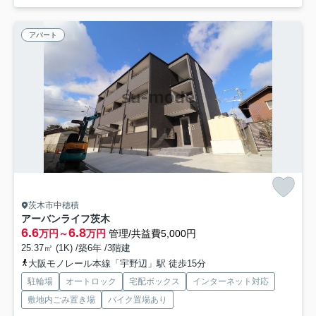
アパート
茨木市中穂積
アーバンライフ茨木
6.6
6.8
万円～
万円
管理/共益費5,000円
25.37㎡ (1K) /築6年 /3階建
大阪モノレール本線「宇野辺」駅 徒歩15分
駐輪場
オートロック
宅配ボックス
インターネット対応
敷地内ごみ置き場
バイク置場あり