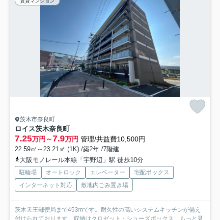
賃貸マンション
茨木市奈良町
ロイス茨木奈良町
7.25
7.9
万円～
万円
管理/共益費10,500円
22.59㎡～23.21㎡ (1K) /築2年 /7階建
大阪モノレール本線「宇野辺」駅 徒歩10分
駐輪場
オートロック
エレベーター
宅配ボックス
インターネット対応
敷地内ごみ置き場
茨木天王郵便局まで453mです。耐久性の高いシステムキッチンが備え
付けられております。収納はクロゼット・シューズボックス...
もっと見