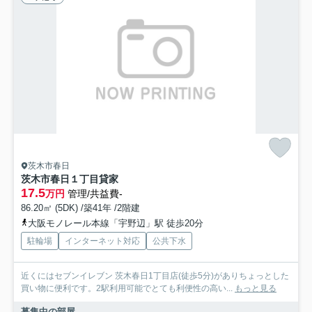
茨木市春日
茨木市春日１丁目貸家
17.5
万円
管理/共益費-
86.20㎡ (5DK) /築41年 /2階建
大阪モノレール本線「宇野辺」駅 徒歩20分
駐輪場
インターネット対応
公共下水
近くにはセブンイレブン 茨木春日1丁目店(徒歩5分)がありちょっとした
買い物に便利です。2駅利用可能でとても利便性の高い...
もっと見る
募集中の部屋