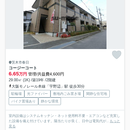
茨木市春日
コージーコート
6.65
万円
管理/共益費4,600円
29.00㎡ (1K) /築19年 /2階建
大阪モノレール本線「宇野辺」駅 徒歩30分
駐輪場
光ファイバー
敷地内ごみ置き場
閑静な住宅地
バイク置場あり
静かな環境
室内設備はシステムキッチン・ネット使用料不要・エアコンなど充実し
た設備を備え付けています。陽当たりが良く、日中は電気代が...
もっと
見る