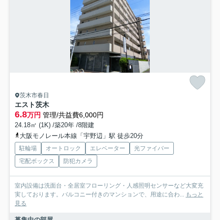
茨木市春日
エスト茨木
6.8
万円
管理/共益費6,000円
24.18㎡ (1K) /築20年 /8階建
大阪モノレール本線「宇野辺」駅 徒歩20分
駐輪場
オートロック
エレベーター
光ファイバー
宅配ボックス
防犯カメラ
室内設備は洗面台・全居室フローリング・人感照明センサーなど大変充
実しております。バルコニー付きのマンションで、用途に合わ...
もっと
見る
募集中の部屋