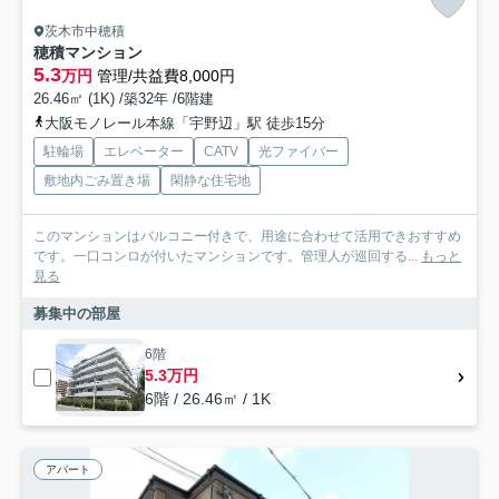
茨木市中穂積
穂積マンション
5.3
万円
管理/共益費8,000円
26.46㎡ (1K) /築32年 /6階建
大阪モノレール本線「宇野辺」駅 徒歩15分
駐輪場
エレベーター
CATV
光ファイバー
敷地内ごみ置き場
閑静な住宅地
このマンションはバルコニー付きで、用途に合わせて活用できおすすめ
です。一口コンロが付いたマンションです。管理人が巡回する...
もっと
見る
募集中の部屋
6階
5.3万円
6階 / 26.46㎡ / 1K
アパート