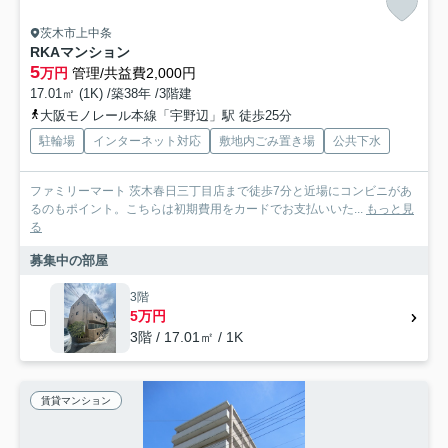
茨木市上中条
RKAマンション
5
万円
管理/共益費2,000円
17.01㎡ (1K) /築38年 /3階建
大阪モノレール本線「宇野辺」駅 徒歩25分
駐輪場
インターネット対応
敷地内ごみ置き場
公共下水
ファミリーマート 茨木春日三丁目店まで徒歩7分と近場にコンビニがあ
るのもポイント。こちらは初期費用をカードでお支払いいた...
もっと見
る
募集中の部屋
3階
5万円
3階 / 17.01㎡ / 1K
賃貸マンション