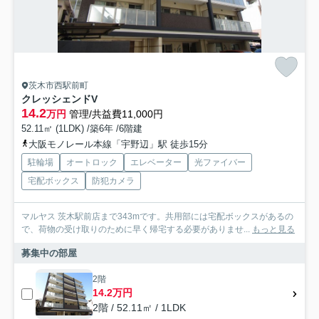
茨木市西駅前町
クレッシェンドV
14.2
万円
管理/共益費11,000円
52.11㎡ (1LDK) /築6年 /6階建
大阪モノレール本線「宇野辺」駅 徒歩15分
駐輪場
オートロック
エレベーター
光ファイバー
宅配ボックス
防犯カメラ
マルヤス 茨木駅前店まで343mです。共用部には宅配ボックスがあるの
で、荷物の受け取りのために早く帰宅する必要がありませ...
もっと見る
募集中の部屋
2階
14.2万円
2階 / 52.11㎡ / 1LDK