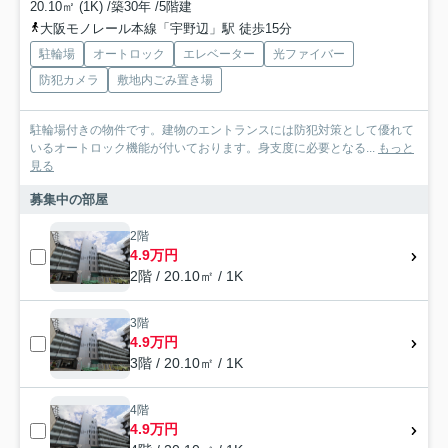
20.10㎡ (1K) /築30年 /5階建
大阪モノレール本線「宇野辺」駅 徒歩15分
駐輪場
オートロック
エレベーター
光ファイバー
防犯カメラ
敷地内ごみ置き場
駐輪場付きの物件です。建物のエントランスには防犯対策として優れて
いるオートロック機能が付いております。身支度に必要となる...
もっと
見る
募集中の部屋
2階
4.9万円
2階 / 20.10㎡ / 1K
3階
4.9万円
3階 / 20.10㎡ / 1K
4階
4.9万円