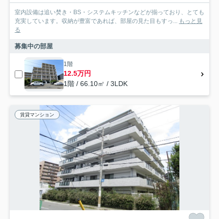
室内設備は追い焚き・BS・システムキッチンなどが揃っており、とても
充実しています。収納が豊富であれば、部屋の見た目もすっ...
もっと見
る
募集中の部屋
1階
12.5万円
1階 / 66.10㎡ / 3LDK
賃貸マンション