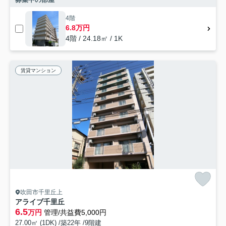
4階
6.8万円
4階 / 24.18㎡ / 1K
賃貸マンション
吹田市千里丘上
アライブ千里丘
6.5
万円
管理/共益費5,000円
27.00㎡ (1DK) /築22年 /9階建