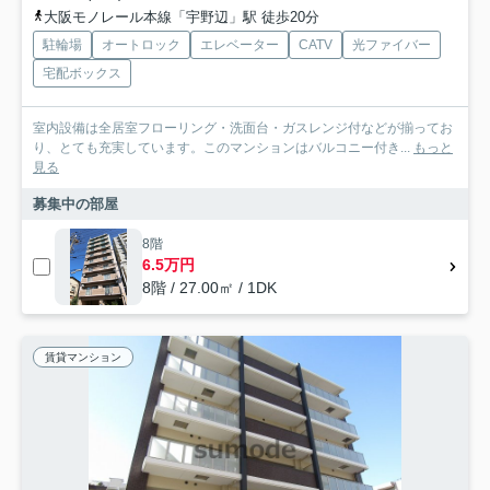
大阪モノレール本線「宇野辺」駅 徒歩20分
駐輪場
オートロック
エレベーター
CATV
光ファイバー
宅配ボックス
室内設備は全居室フローリング・洗面台・ガスレンジ付などが揃ってお
り、とても充実しています。このマンションはバルコニー付き...
もっと
見る
募集中の部屋
8階
6.5万円
8階 / 27.00㎡ / 1DK
賃貸マンション