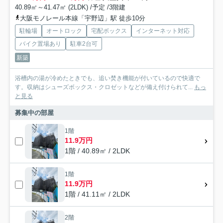
40.89㎡～41.47㎡ (2LDK) /予定 /3階建
大阪モノレール本線「宇野辺」駅 徒歩10分
駐輪場
オートロック
宅配ボックス
インターネット対応
バイク置場あり
駐車2台可
新築
浴槽内の湯が冷めたときでも、追い焚き機能が付いているので快適で
す。収納はシューズボックス・クロゼットなどが備え付けられて...
もっ
と見る
募集中の部屋
1階
11.9万円
1階 / 40.89㎡ / 2LDK
1階
11.9万円
1階 / 41.11㎡ / 2LDK
2階