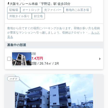
大阪モノレール本線「宇野辺」駅 徒歩15分
駐輪場
オートロック
光ファイバー
敷地内ごみ置き場
外観タイル張り
好立地
敷地から出てすぐの場所にパーキングがあります。荷物が多い方も収納
が豊富なマンションへ引っ越しましょう。収納はクロゼット・...
もっと
見る
募集中の部屋
2階
7.4万円
2階 / 26.74㎡ / 1R
ハイツ