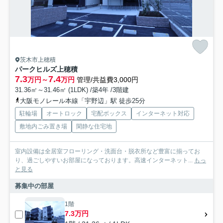
茨木市上穂積
パークヒルズ上穂積
7.3
7.4
万円～
万円
管理/共益費3,000円
31.36㎡～31.46㎡ (1LDK) /築4年 /3階建
大阪モノレール本線「宇野辺」駅 徒歩25分
駐輪場
オートロック
宅配ボックス
インターネット対応
敷地内ごみ置き場
閑静な住宅地
室内設備は全居室フローリング・洗面台・脱衣所など豊富に揃ってお
り、過ごしやすいお部屋になっております。高速インターネット...
もっ
と見る
募集中の部屋
1階
7.3万円