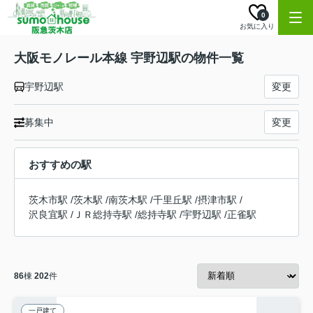
0
お気に入り
大阪モノレール本線 宇野辺駅の物件一覧
宇野辺駅
変更
募集中
変更
おすすめの駅
茨木市駅
/
茨木駅
/
南茨木駅
/
千里丘駅
/
摂津市駅
/
沢良宜駅
/
ＪＲ総持寺駅
/
総持寺駅
/
宇野辺駅
/
正雀駅
86
棟
202
件
一戸建て