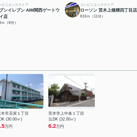
ンビニエンスストア
コンビニエンスストア
ブンイレブン AIM関西ゲートウ
ローソン 茨木上穂積四丁目店
イ店
816ｍ（11分）
83ｍ（8分）
茨木市丑寅１丁目
茨木市上中条１丁目
DK (30.00㎡)
1LDK (32.00㎡)
.5
6.2
万円
万円