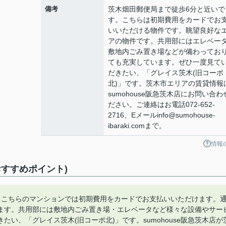
備考
茨木畑田郵便局まで徒歩6分と近いで
す。こちらは初期費用をカードでお
いいただける物件です。眺望良好な
アの物件です。共用部にはエレベー
敷地内ごみ置き場などが備わってお
ても充実しています。ぜひ一度見て
だきたい、「グレイス茨木(旧コーポ
北)」です。茨木市エリアの賃貸情報
sumohouse阪急茨木店にお問い合わ
ださい。ご連絡はお電話072-652-
2716、Eメールinfo@sumohouse-
ibaraki.comまで。
情報
すすめポイント)
。こちらのマンションでは初期費用をカードでお支払いいただけます。
ます。共用部には敷地内ごみ置き場・エレベータなど様々な設備やサー
い、「グレイス茨木(旧コーポ北)」です。sumohouse阪急茨木店が