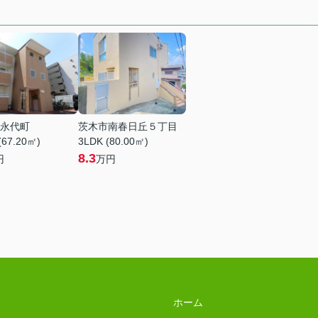
永代町
茨木市南春日丘５丁目
(67.20㎡)
3LDK (80.00㎡)
8.3
円
万円
ホーム