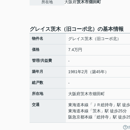
大阪府
茨木市
畑田町
所在地
グレイス茨木（旧コーポ北）の基本情報
物件名
グレイス茨木（旧コーポ北）
価格
7.4万円
管理/共益費
-
築年月
1981年2月（築45年）
総戸数
-
所在地
大阪府
茨木市
畑田町
交通
東海道本線
「
ＪＲ総持寺
」駅 徒歩
東海道本線
「
茨木
」駅 徒歩25分
阪急京都本線
「
総持寺
」駅 徒歩2