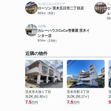
コンビニエンスストア
コ
ローソン 茨木五日市二丁目店
セ
563ｍ（8分）
ェ
5
その他
カレーハウスCoCo壱番屋 茨木イ
ンター店
974ｍ（13分）
近隣の物件
茨木市大池１丁目
茨木市郡３丁目
3LDK (61.80㎡)
3LDK (58.17㎡)
2
7.5
7.5
5
万円
万円