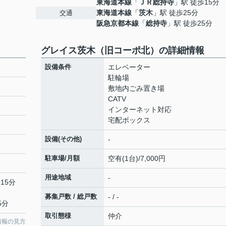
東海道本線
「
ＪＲ総持寺
」駅 徒歩15分
東海道本線
「
茨木
」駅 徒歩25分
交通
阪急京都本線
「
総持寺
」駅 徒歩25分
グレイス茨木（旧コーポ北）の詳細情報
設備条件
エレベーター
駐輪場
敷地内ごみ置き場
CATV
インターネット対応
宅配ボックス
設備(その他)
-
駐車場/月額
空有(1台)/7,000円
用途地域
-
15分
募集戸数 / 総戸数
- / -
5分
取引態様
仲介
情報の見方