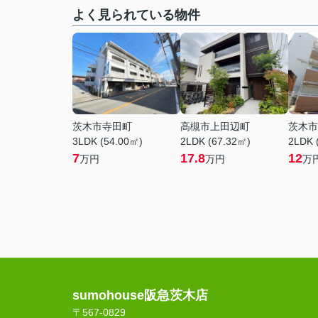
よく見られている物件
茨木市寺田町
高槻市上田辺町
茨木市
3LDK (54.00㎡)
2LDK (67.32㎡)
2LDK 
7
17.8
12
万円
万円
万
sumohouse阪急茨木店
〒567-0829