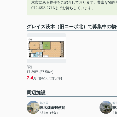
木市にある物件をご紹介しております。豊富な物件
072-652-2716までお待ちしています。
グレイス茨木（旧コーポ北）で募集中の物
5階
17.39坪 (57.50㎡)
7.4
万円(4255.32円/坪)
周辺施設
郵便局
総
茨木畑田郵便局
茨
431ｍ（6分）
4