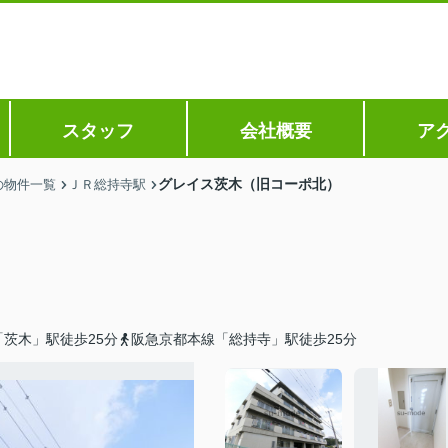
スタッフ
会社概要
ア
グレイス茨木（旧コーポ北）
の物件一覧
ＪＲ総持寺駅
茨木」駅徒歩25分
阪急京都本線「総持寺」駅徒歩25分