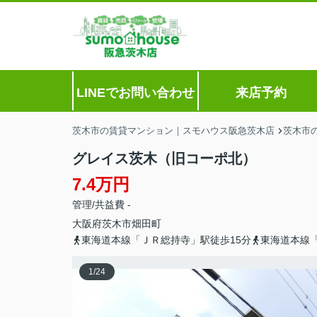
LINEでお問い合わせ
来店予約
茨木市の賃貸マンション｜スモハウス阪急茨木店
茨木市
グレイス茨木（旧コーポ北）
7.4万円
管理/共益費 -
大阪府
茨木市
畑田町
東海道本線「ＪＲ総持寺」駅徒歩15分
東海道本線「
1
/
24