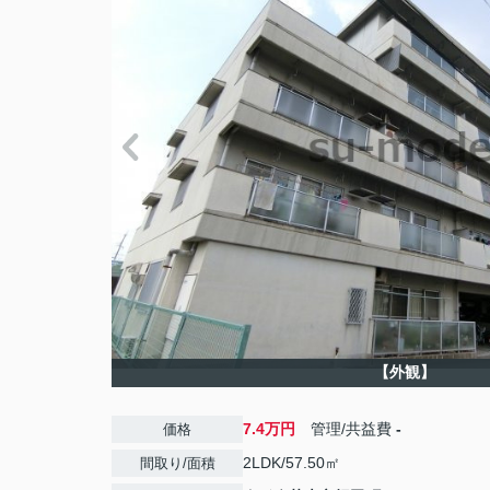
【外観】
7.4万円
管理/共益費
-
価格
2LDK/57.50㎡
間取り/面積