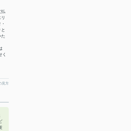
支払
エリ
タ・
りと
いた
は
せく
の見方
通
ビ
茨