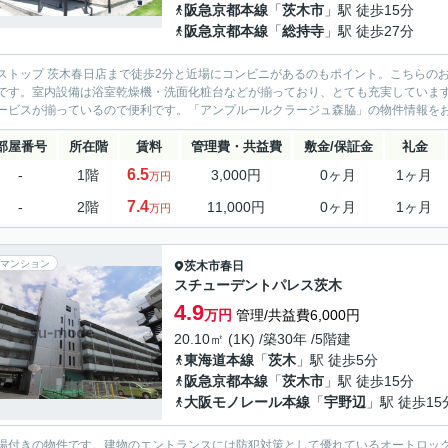
阪急京都本線
「
茨木市
」駅 徒歩15分
阪急京都本線
「
総持寺
」駅 徒歩27分
ストップ 茨木春日店まで徒歩2分と近場にコンビニがあるのもポイント。こちらの
です。室内設備は浴室乾燥機・洗面化粧台などが揃っており、とても充実していま
ービスが揃っているので便利です。「アンプルールクラージュ森脇」の物件情報をお
部屋番号
所在階
賃料
管理費・共益費
敷金/保証金
礼金
6.5
-
1階
3,000円
0ヶ月
1ヶ月
万円
7.4
-
2階
11,000円
0ヶ月
1ヶ月
万円
マンション
茨木市
春日
スチューデントパレス茨木
4.9
万円
管理/共益費6,000円
20.10㎡ (1K) /築30年 /5階建
東海道本線
「
茨木
」駅 徒歩5分
阪急京都本線
「
茨木市
」駅 徒歩15分
大阪モノレール本線
「
宇野辺
」駅 徒歩15
場付きの物件です。建物のエントランスには防犯対策として優れているオートロッ