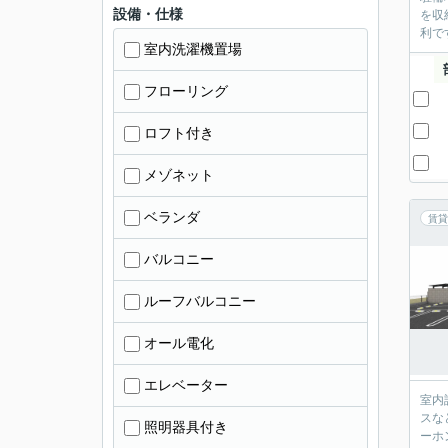
設備・仕様
を収
利で
室内洗濯機置場
フローリング
ロフト付き
メゾネット
ベランダ
賃貸
バルコニー
ルーフバルコニー
オール電化
エレベーター
室内
スな
照明器具付き
ーホ