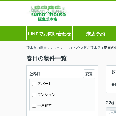
LINEでお問い合わせ
来店予約
春日の
茨木市の賃貸マンション｜スモハウス阪急茨木店
春日の物件一覧
お
春日
変更
アパート
春
マンション
22
棟
一戸建て
一戸