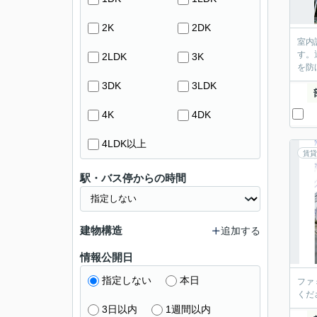
2K
2DK
室内
す。
2LDK
3K
を防
3DK
3LDK
4K
4DK
4LDK以上
賃貸
駅・バス停からの時間
建物構造
追加する
情報公開日
指定しない
本日
ファ
くだ
3日以内
1週間以内