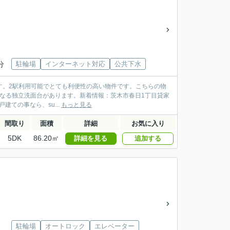
分
駐輪場
インターネット対応
公共下水
です。2駅利用可能でとても利便性の高い物件です。こちらの物
くなる独立洗面台があります。新着情報：茨木市春日1丁目貸家
建ての事なら、su...
もっと見る
間取り
面積
詳細
お気に入り
5DK
86.20㎡
詳細を見る
追加する
駐輪場
オートロック
エレベーター