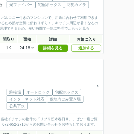
分
光ファイバー
宅配ボックス
防犯カメラ
。バルコニー付きのマンションで、用途に合わせて利用できま
いるため熱が空気に伝わりずらく、キッチン周辺が暑くなるの
理できるため、短い時間で一気に料理で...
もっと見る
間取り
面積
詳細
お気に入り
1K
24.18㎡
詳細を見る
追加する
駐輪場
オートロック
宅配ボックス
インターネット対応
敷地内ごみ置き場
公共下水
。当社イチオシの物件の「リブリ茨木春日Ⅱ」。ぜひ一度ご覧
72-652-2716からのお問い合わせをお待ちしております。