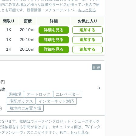
地内ごみ置き場など様々な設備やサービスが揃っているので便
とも可能です。新着情報：スチューデントパ...
もっと見る
間取り
面積
詳細
お気に入り
1K
20.10㎡
詳細を見る
追加する
1K
20.10㎡
詳細を見る
追加する
1K
20.10㎡
詳細を見る
追加する
新築
0円
3階建
駐輪場
オートロック
エレベーター
宅配ボックス
インターネット対応
分
敷地内ごみ置き場
になります。収納はウォークインクロゼット・シューズボック
達依頼をする手間が省けます。セキュリティ面は、TVインタ
ランレーヴ」のここがイチオシ。sum...
もっと見る