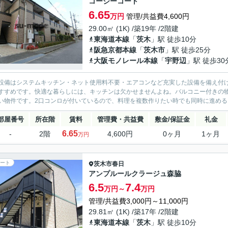
コージーコート
6.65
万円
管理/共益費4,600円
29.00㎡ (1K) /築19年 /2階建
東海道本線
「
茨木
」駅 徒歩10分
阪急京都本線
「
茨木市
」駅 徒歩25分
大阪モノレール本線
「
宇野辺
」駅 徒歩30
設備はシステムキッチン・ネット使用料不要・エアコンなど充実した設備を備え付
すすめです。快適な暮らしには、キッチンは欠かせませんよね。バルコニー付きの
い物件です。2口コンロが付いているので、料理を複数作りたい時でも同時に進めるこ
部屋番号
所在階
賃料
管理費・共益費
敷金/保証金
礼金
6.65
-
2階
4,600円
0ヶ月
1ヶ月
万円
ート
茨木市
春日
アンプルールクラージュ森脇
6.5
7.4
万円～
万円
管理/共益費3,000円～11,000円
29.81㎡ (1K) /築17年 /2階建
東海道本線
「
茨木
」駅 徒歩10分