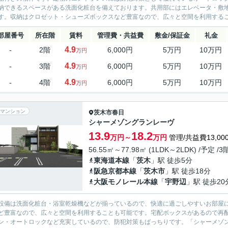
納できるスペースがある洗面化粧台を備えております。共用部にはエレベータ・敷
す。収納はクロゼット・シューズボックスなど豊富なので、広々と空間を利用するこ
部屋番号
所在階
賃料
管理費・共益費
敷金/保証金
礼金
4.9
-
2階
6,000円
5万円
10万円
万円
4.9
-
3階
6,000円
5万円
10万円
万円
4.9
-
4階
6,000円
5万円
10万円
万円
マンション
茨木市
春日
シャーメゾングランレーヴ
13.9
18.2
万円～
万円
管理/共益費13,00
56.55㎡～77.98㎡ (1LDK～2LDK) /予定 /
東海道本線
「
茨木
」駅 徒歩5分
阪急京都本線
「
茨木市
」駅 徒歩18分
大阪モノレール本線
「
宇野辺
」駅 徒歩20
設備は洗面化粧台・浴室乾燥機などが揃っているので、快適に過ごしやすいお部屋
ど豊富なので、広々と空間を利用することも可能です。宅配ボックスがあるので再配
ン・オートロックなど充実しているので、防犯対策もばっちりです。「シャーメゾング