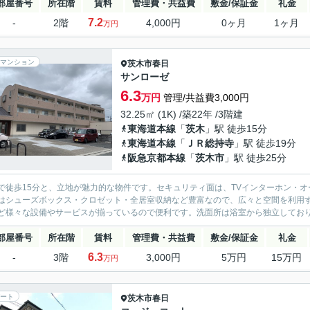
部屋番号
所在階
賃料
管理費・共益費
敷金/保証金
礼金
7.2
-
2階
4,000円
0ヶ月
1ヶ月
万円
マンション
茨木市
春日
サンローゼ
6.3
万円
管理/共益費3,000円
32.25㎡ (1K) /築22年 /3階建
東海道本線
「
茨木
」駅 徒歩15分
東海道本線
「
ＪＲ総持寺
」駅 徒歩19分
阪急京都本線
「
茨木市
」駅 徒歩25分
で徒歩15分と、立地が魅力的な物件です。セキュリティ面は、TVインターホン・
はシューズボックス・クロゼット・全居室収納など豊富なので、広々と空間を利用
ど様々な設備やサービスが揃っているので便利です。洗面所は浴室から独立しており、
部屋番号
所在階
賃料
管理費・共益費
敷金/保証金
礼金
6.3
-
3階
3,000円
5万円
15万円
万円
ート
茨木市
春日