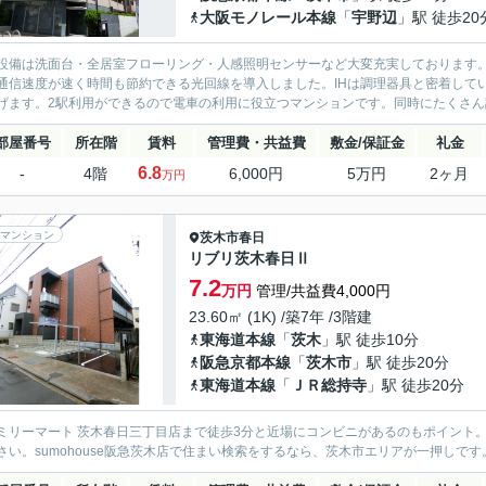
大阪モノレール本線
「
宇野辺
」駅 徒歩20
設備は洗面台・全居室フローリング・人感照明センサーなど大変充実しております
通信速度が速く時間も節約できる光回線を導入しました。IHは調理器具と密着して
げます。2駅利用ができるので電車の利用に役立つマンションです。同時にたくさん調
部屋番号
所在階
賃料
管理費・共益費
敷金/保証金
礼金
6.8
-
4階
6,000円
5万円
2ヶ月
万円
マンション
茨木市
春日
リブリ茨木春日Ⅱ
7.2
万円
管理/共益費4,000円
23.60㎡ (1K) /築7年 /3階建
東海道本線
「
茨木
」駅 徒歩10分
阪急京都本線
「
茨木市
」駅 徒歩20分
東海道本線
「
ＪＲ総持寺
」駅 徒歩20分
ミリーマート 茨木春日三丁目店まで徒歩3分と近場にコンビニがあるのもポイント
さい。sumohouse阪急茨木店で住まい検索をするなら、茨木市エリアが一押しです。0