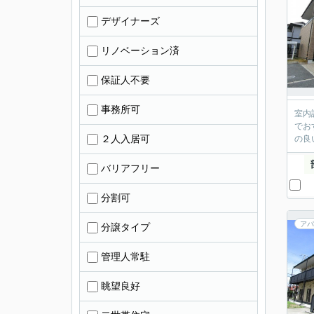
デザイナーズ
リノベーション済
保証人不要
事務所可
室内
でお
２人入居可
の良
バリアフリー
分割可
アパ
分譲タイプ
管理人常駐
眺望良好