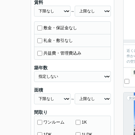
賃料
～
敷金・保証金なし
礼金・敷引なし
近く
共益費・管理費込み
件か
の空
築年数
面積
～
賃貸
間取り
ワンルーム
1K
1DK
1LDK