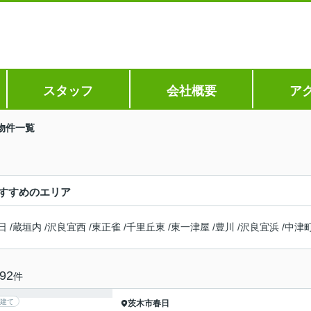
スタッフ
会社概要
ア
物件一覧
すすめのエリア
日
/
蔵垣内
/
沢良宜西
/
東正雀
/
千里丘東
/
東一津屋
/
豊川
/
沢良宜浜
/
中津
92
件
建て
茨木市
春日