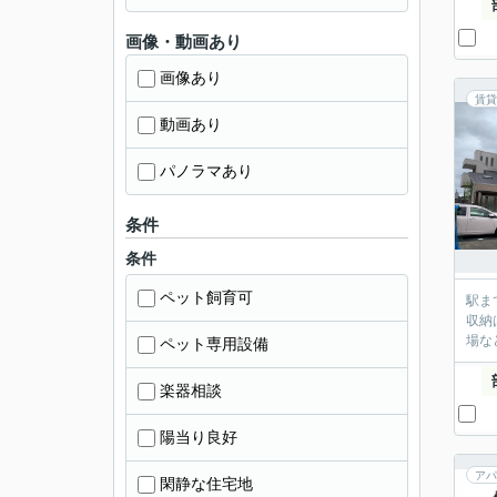
画像・動画あり
画像あり
賃貸
動画あり
パノラマあり
条件
条件
ペット飼育可
駅ま
収納
場な
ペット専用設備
楽器相談
陽当り良好
アパ
閑静な住宅地