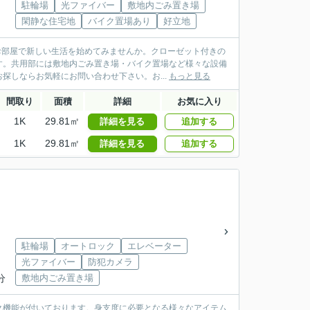
駐輪場
光ファイバー
敷地内ごみ置き場
閑静な住宅地
バイク置場あり
好立地
お部屋で新しい生活を始めてみませんか。クローゼット付きの
す。共用部には敷地内ごみ置き場・バイク置場など様々な設備
探しならお気軽にお問い合わせ下さい。お...
もっと見る
間取り
面積
詳細
お気に入り
1K
29.81㎡
詳細を見る
追加する
1K
29.81㎡
詳細を見る
追加する
駐輪場
オートロック
エレベーター
光ファイバー
防犯カメラ
分
敷地内ごみ置き場
ク機能が付いております。身支度に必要となる様々なアイテム