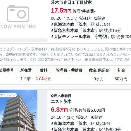
茨木市春日１丁目貸家
17.5
万円
管理/共益費-
86.20㎡ (5DK) /築41年 /2階建
東海道本線
「
茨木
」駅 徒歩5分
阪急京都本線
「
茨木市
」駅 徒歩15分
大阪モノレール本線
「
宇野辺
」駅 徒歩20
にはセブンイレブン 茨木春日1丁目店(徒歩5分)がありちょっとした買い物に便利
ら、200mで駐車場です。浴室と切り離されているので湿気に悩まされることがな
室情報ならコチラ。072-652-2716からご連絡下さい。東海道本線茨木エリア周辺の戸
部屋番号
所在階
賃料
管理費・共益費
敷金/保証金
礼金
17.5
-
1-2階
-
0ヶ月
50万円
万円
マンション
茨木市
春日
エスト茨木
6.8
万円
管理/共益費6,000円
24.18㎡ (1K) /築20年 /8階建
東海道本線
「
茨木
」駅 徒歩5分
阪急京都本線
「
茨木市
」駅 徒歩20分