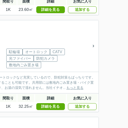
間取り
面積
詳細
お気に入り
1K
23.60㎡
詳細を見る
追加する
駐輪場
オートロック
CATV
光ファイバー
防犯カメラ
敷地内ごみ置き場
オートロックなど充実しているので、防犯対策もばっちりです。
することも可能です。共用部には敷地内ごみ置き場・バイク置
お湯の湿気で濡れません。当社イチオ...
もっと見る
間取り
面積
詳細
お気に入り
1K
32.25㎡
詳細を見る
追加する