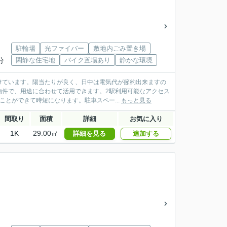
駐輪場
光ファイバー
敷地内ごみ置き場
分
閑静な住宅地
バイク置場あり
静かな環境
けています。陽当たりが良く、日中は電気代が節約出来ますの
物件で、用途に合わせて活用できます。2駅利用可能なアクセス
とができて時短になります。駐車スペー...
もっと見る
間取り
面積
詳細
お気に入り
1K
29.00㎡
詳細を見る
追加する