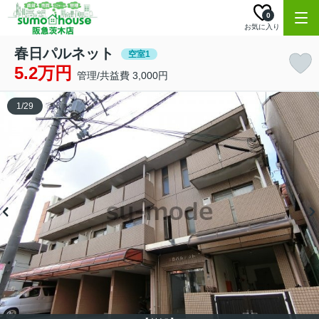
0
お気に入り
春日パルネット
空室1
5.2万円
管理/共益費 3,000円
1
/
29