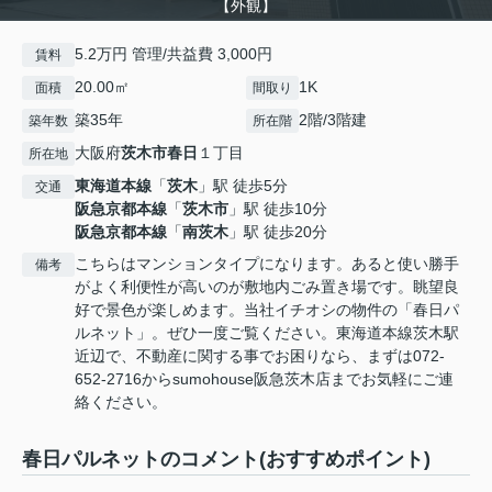
【外観】
5.2万円 管理/共益費 3,000円
賃料
20.00㎡
1K
面積
間取り
築35年
2階/3階建
築年数
所在階
大阪府
茨木市
春日
１丁目
所在地
東海道本線
「
茨木
」駅 徒歩5分
交通
阪急京都本線
「
茨木市
」駅 徒歩10分
阪急京都本線
「
南茨木
」駅 徒歩20分
こちらはマンションタイプになります。あると使い勝手
備考
がよく利便性が高いのが敷地内ごみ置き場です。眺望良
好で景色が楽しめます。当社イチオシの物件の「春日パ
ルネット」。ぜひ一度ご覧ください。東海道本線茨木駅
近辺で、不動産に関する事でお困りなら、まずは072-
652-2716からsumohouse阪急茨木店までお気軽にご連
絡ください。
春日パルネットのコメント(おすすめポイント)