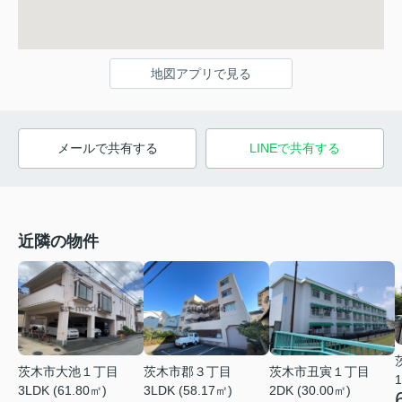
地図アプリで見る
メールで共有する
LINEで共有する
近隣の物件
茨木市大池１丁目
茨木市郡３丁目
茨木市丑寅１丁目
1
3LDK (61.80㎡)
3LDK (58.17㎡)
2DK (30.00㎡)