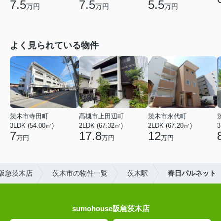
7.5
7.5
5.5
万円
万円
万円
よく見られている物件
茨木市寺田町
高槻市上田辺町
茨木市永代町
3LDK (54.00㎡)
2LDK (67.32㎡)
2LDK (67.20㎡)
3
7
17.8
12
万円
万円
万円
阪急茨木店
茨木市の物件一覧
茨木駅
春日パルネット
sumohouse阪急茨木店