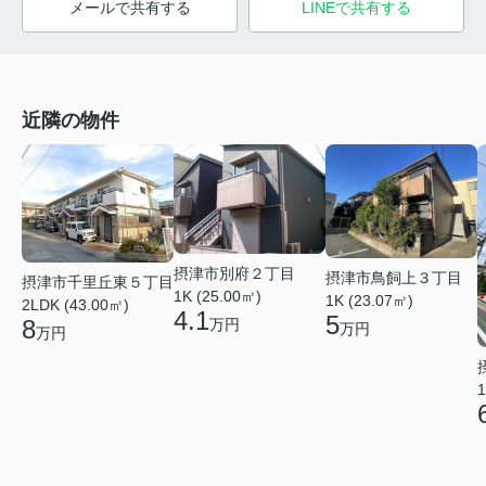
メールで共有する
LINEで共有する
近隣の物件
摂津市別府２丁目
摂津市鳥飼上３丁目
摂津市千里丘東５丁目
1K (25.00㎡)
1K (23.07㎡)
2LDK (43.00㎡)
4.1
5
8
万円
万円
万円
1