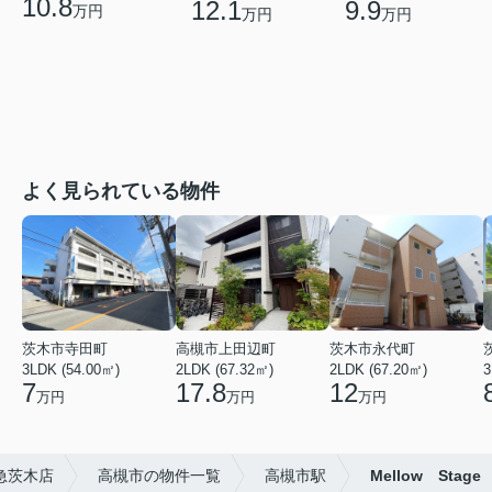
10.8
12.1
9.9
万円
万円
万円
よく見られている物件
茨木市寺田町
高槻市上田辺町
茨木市永代町
3LDK (54.00㎡)
2LDK (67.32㎡)
2LDK (67.20㎡)
3
7
17.8
12
万円
万円
万円
急茨木店
高槻市の物件一覧
高槻市駅
Mellow Stage