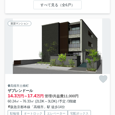
すべて見る（全6戸）
賃貸マンション
高槻市土橋町
ザプレンドール
14.3
17.4
万円～
万円
管理/共益費11,000円
60.24㎡～76.33㎡ (2LDK～3LDK) /予定 /3階建
阪急京都本線「高槻市」駅 徒歩14分
駐輪場
オートロック
エレベーター
宅配ボックス