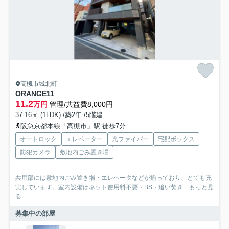
高槻市城北町
ORANGE11
11.2
万円
管理/共益費8,000円
37.16㎡ (1LDK) /築2年 /5階建
阪急京都本線「高槻市」駅 徒歩7分
オートロック
エレベーター
光ファイバー
宅配ボックス
防犯カメラ
敷地内ごみ置き場
共用部には敷地内ごみ置き場・エレベータなどが揃っており、とても充
実しています。室内設備はネット使用料不要・BS・追い焚き...
もっと見
る
募集中の部屋