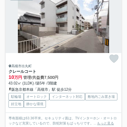
高槻市出丸町
クレールコート
10
万円
管理/共益費7,500円
43.02㎡ (1LDK) /築5年 /3階建
阪急京都本線「高槻市」駅 徒歩12分
駐輪場
オートロック
インターネット対応
敷地内ごみ置き場
好立地
静かな環境
専有面積は63.36平米。セキュリティ面は、TVインターホン・オートロ
ックなど充実しているので、防犯対策もばっちりです。...
もっと見る