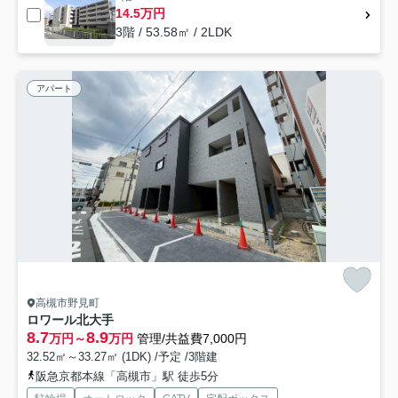
14.5万円
3階 / 53.58㎡ / 2LDK
アパート
高槻市野見町
ロワール北大手
8.7
8.9
万円～
万円
管理/共益費7,000円
32.52㎡～33.27㎡ (1DK) /予定 /3階建
阪急京都本線「高槻市」駅 徒歩5分