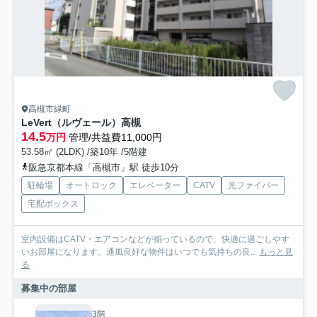
高槻市緑町
LeVert（ルヴェール）高槻
14.5
万円
管理/共益費11,000円
53.58㎡ (2LDK) /築10年 /5階建
阪急京都本線「高槻市」駅 徒歩10分
駐輪場
オートロック
エレベーター
CATV
光ファイバー
宅配ボックス
室内設備はCATV・エアコンなどが揃っているので、快適に過ごしやす
いお部屋になります。通風良好な物件はいつでも気持ちの良...
もっと見
る
募集中の部屋
3階