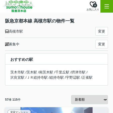
0
お気に入り
阪急京都本線 高槻市駅の物件一覧
高槻市駅
変更
募集中
変更
おすすめの駅
茨木市駅
/
茨木駅
/
南茨木駅
/
千里丘駅
/
摂津市駅
/
沢良宜駅
/
ＪＲ総持寺駅
/
総持寺駅
/
宇野辺駅
/
正雀駅
57
棟
115
件
賃貸マンション