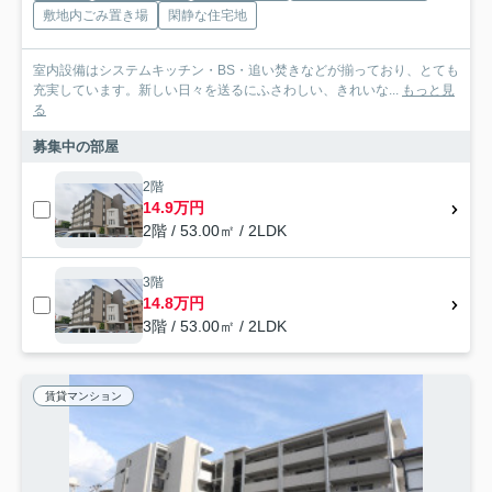
敷地内ごみ置き場
閑静な住宅地
室内設備はシステムキッチン・BS・追い焚きなどが揃っており、とても
充実しています。新しい日々を送るにふさわしい、きれいな...
もっと見
る
募集中の部屋
2階
14.9万円
2階 / 53.00㎡ / 2LDK
3階
14.8万円
3階 / 53.00㎡ / 2LDK
賃貸マンション