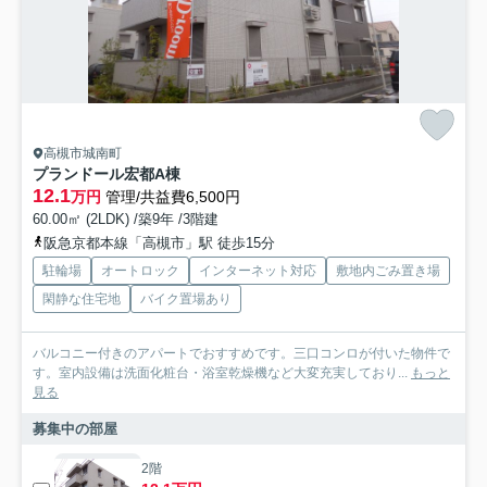
高槻市城南町
プランドール宏都A棟
12.1
万円
管理/共益費6,500円
60.00㎡ (2LDK) /築9年 /3階建
阪急京都本線「高槻市」駅 徒歩15分
駐輪場
オートロック
インターネット対応
敷地内ごみ置き場
閑静な住宅地
バイク置場あり
バルコニー付きのアパートでおすすめです。三口コンロが付いた物件で
す。室内設備は洗面化粧台・浴室乾燥機など大変充実しており...
もっと
見る
募集中の部屋
2階