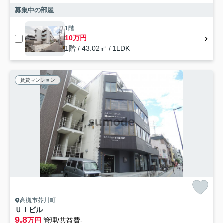
募集中の部屋
1階
10万円
1階 / 43.02㎡ / 1LDK
賃貸マンション
高槻市芥川町
ＵＩビル
9.8
万円
管理/共益費-