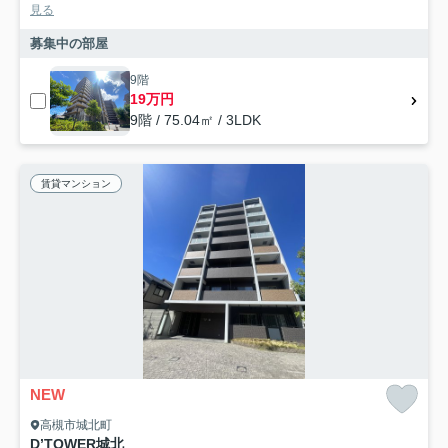
見る
募集中の部屋
9階
19万円
9階 / 75.04㎡ / 3LDK
賃貸マンション
NEW
高槻市城北町
D’TOWER城北