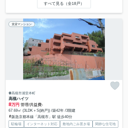
すべて見る（全18戸）
賃貸マンション
高槻市浦堂本町
高槻ハイツ
8
万円
管理/共益費-
67.69㎡ (3LDK＋S(納戸)) /築42年 /3階建
阪急京都本線「高槻市」駅 徒歩40分
駐輪場
インターネット対応
敷地内ごみ置き場
閑静な住宅地