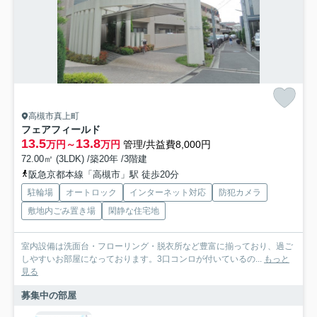
高槻市真上町
フェアフィールド
13.5
13.8
万円～
万円
管理/共益費8,000円
72.00㎡ (3LDK) /築20年 /3階建
阪急京都本線「高槻市」駅 徒歩20分
駐輪場
オートロック
インターネット対応
防犯カメラ
敷地内ごみ置き場
閑静な住宅地
室内設備は洗面台・フローリング・脱衣所など豊富に揃っており、過ご
しやすいお部屋になっております。3口コンロが付いているの...
もっと
見る
募集中の部屋