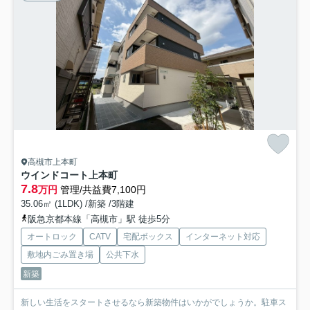
高槻市上本町
ウインドコート上本町
7.8
万円
管理/共益費7,100円
35.06㎡ (1LDK) /新築 /3階建
阪急京都本線「高槻市」駅 徒歩5分
オートロック
CATV
宅配ボックス
インターネット対応
敷地内ごみ置き場
公共下水
新築
新しい生活をスタートさせるなら新築物件はいかがでしょうか。駐車ス