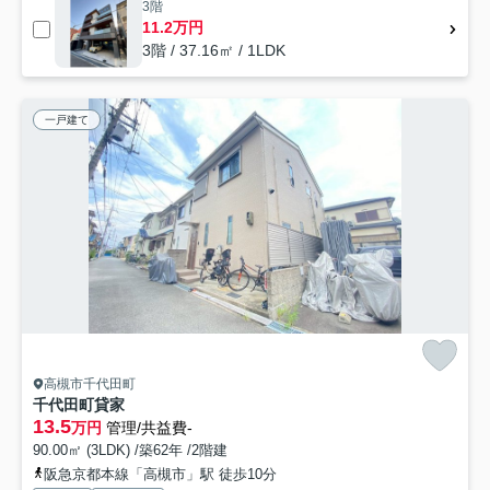
3階
11.2万円
3階 / 37.16㎡ / 1LDK
一戸建て
高槻市千代田町
千代田町貸家
13.5
万円
管理/共益費-
90.00㎡ (3LDK) /築62年 /2階建
阪急京都本線「高槻市」駅 徒歩10分