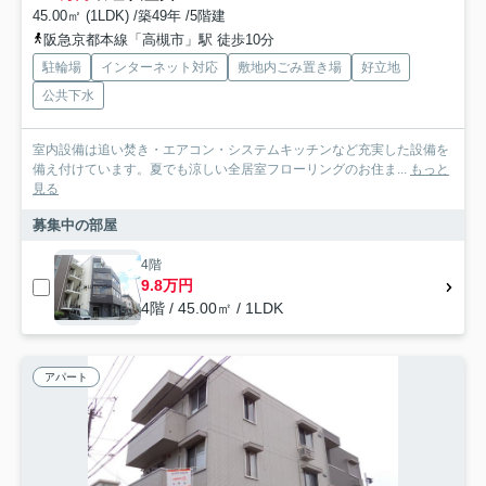
45.00㎡ (1LDK) /築49年 /5階建
阪急京都本線「高槻市」駅 徒歩10分
駐輪場
インターネット対応
敷地内ごみ置き場
好立地
公共下水
室内設備は追い焚き・エアコン・システムキッチンなど充実した設備を
備え付けています。夏でも涼しい全居室フローリングのお住ま...
もっと
見る
募集中の部屋
4階
9.8万円
4階 / 45.00㎡ / 1LDK
アパート