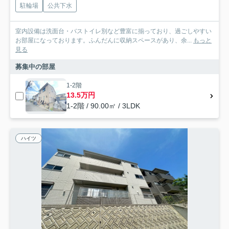
駐輪場
公共下水
室内設備は洗面台・バストイレ別など豊富に揃っており、過ごしやすい
お部屋になっております。ふんだんに収納スペースがあり、余...
もっと
見る
募集中の部屋
1-2階
13.5万円
1-2階 / 90.00㎡ / 3LDK
ハイツ