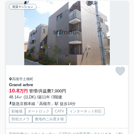
賃貸マンション
高槻市土橋町
Grand arbre
10.8
万円
管理/共益費7,000円
48.14㎡ (1LDK) /築11年 /3階建
阪急京都本線「高槻市」駅 徒歩14分
駐輪場
オートロック
CATV
インターネット対応
防犯カメラ
敷地内ごみ置き場