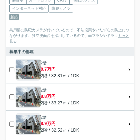
駐輪場
オートロック
CATV
宅配ボックス
インターネット対応
防犯カメラ
新築
共用部に防犯カメラが付いているので、不法投棄やいたずらの防止につ
ながります。独立洗面台を採用しているので、歯ブラシやドラ...
もっと
見る
募集中の部屋
2階
8.7万円
2階 / 32.81㎡ / 1DK
2階
8.8万円
2階 / 33.27㎡ / 1DK
2階
8.9万円
2階 / 32.52㎡ / 1DK