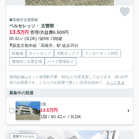
高槻市古曽部町
ベルセレッソ・ 古曽部
13.5
万円
管理/共益費6,500円
80.42㎡ (3LDK) /築8年 /3階建
阪急京都本線「高槻市」駅 徒歩25分
駐輪場
オートロック
宅配ボックス
インターネット対応
敷地内ごみ置き場
バイク置場あり
室内設備はネット使用料不要・BSなど大変充実しております。80.42平
米のお部屋です。こちらのお部屋で新しい生活を始めて...
もっと見る
募集中の部屋
1階
13.5万円
1階 / 80.42㎡ / 3LDK
賃貸マンション