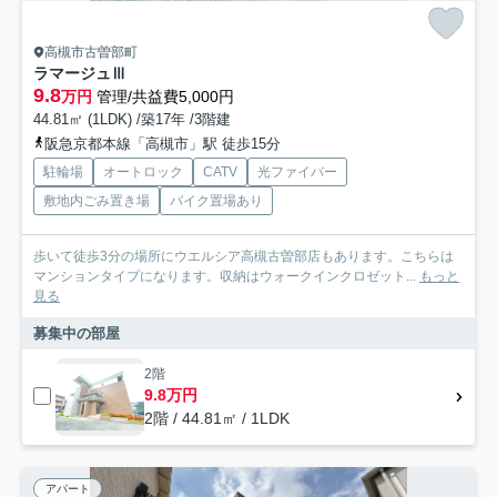
高槻市古曽部町
ラマージュⅢ
9.8
万円
管理/共益費5,000円
44.81㎡ (1LDK) /築17年 /3階建
阪急京都本線「高槻市」駅 徒歩15分
駐輪場
オートロック
CATV
光ファイバー
敷地内ごみ置き場
バイク置場あり
歩いて徒歩3分の場所にウエルシア高槻古曽部店もあります。こちらは
マンションタイプになります。収納はウォークインクロゼット...
もっと
見る
募集中の部屋
2階
9.8万円
2階 / 44.81㎡ / 1LDK
アパート