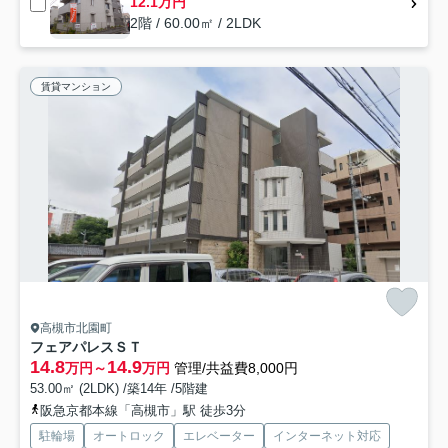
12.1万円
2階 / 60.00㎡ / 2LDK
賃貸マンション
高槻市北園町
フェアパレスＳＴ
14.8
14.9
万円～
万円
管理/共益費8,000円
53.00㎡ (2LDK) /築14年 /5階建
阪急京都本線「高槻市」駅 徒歩3分
駐輪場
オートロック
エレベーター
インターネット対応