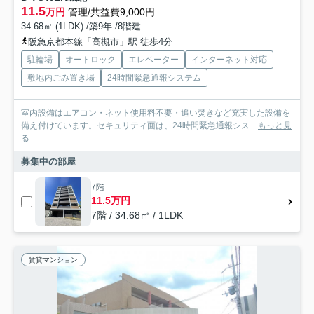
11.5
万円
管理/共益費9,000円
34.68㎡ (1LDK) /築9年 /8階建
阪急京都本線「高槻市」駅 徒歩4分
駐輪場
オートロック
エレベーター
インターネット対応
敷地内ごみ置き場
24時間緊急通報システム
室内設備はエアコン・ネット使用料不要・追い焚きなど充実した設備を
備え付けています。セキュリティ面は、24時間緊急通報シス...
もっと見
る
募集中の部屋
7階
11.5万円
7階 / 34.68㎡ / 1LDK
賃貸マンション