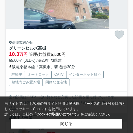
高槻市緑が丘
グリーンヒルズ高槻
10.3
万円
管理/共益費5,500円
65.00㎡ (3LDK) /築20年 /3階建
阪急京都本線「高槻市」駅 徒歩30分
駐輪場
オートロック
CATV
インターネット対応
敷地内ごみ置き場
閑静な住宅地
室内設備はCATV・追い焚きなど充実した設備を備え付けています。
日々のお掃除も楽々な、フローリングの物件となっています。...
もっと
当サイトでは、お客様の当サイト利用状況把握、サービス向上検討を目的と
見る
して、クッキー（Cookie）を使用しています。
詳しくは、当社の
「Cookieの取扱いについて」
をご確認ください。
募集中の部屋
閉じる
3階