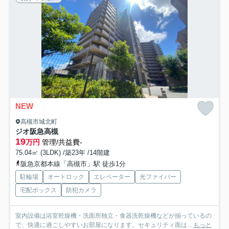
NEW
高槻市城北町
ジオ阪急高槻
19
万円
管理/共益費-
75.04㎡ (3LDK) /築23年 /14階建
阪急京都本線「高槻市」駅 徒歩1分
駐輪場
オートロック
エレベーター
光ファイバー
宅配ボックス
防犯カメラ
室内設備は浴室乾燥機・洗面所独立・食器洗乾燥機などが揃っているの
で、快適に過ごしやすいお部屋になります。セキュリティ面は...
もっと