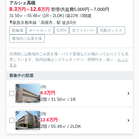
アルシェ高槻
8.3
12.6
万円～
万円
管理/共益費5,000円～7,000円
31.50㎡～55.48㎡ (1R～2LDK) /築22年 /3階建
阪急京都本線「高槻市」駅 徒歩5分
駐輪場
オートロック
CATV
光ファイバー
宅配ボックス
敷地内ごみ置き場
共用部には敷地内ごみ置き場・バイク置場などが備わっておりとても充
実しています。室内設備はシステムキッチン・照明付き・追い...
もっと
見る
募集中の部屋
2階
8.3万円
2階 / 31.50㎡ / 1R
2階
12.6万円
2階 / 55.48㎡ / 2LDK