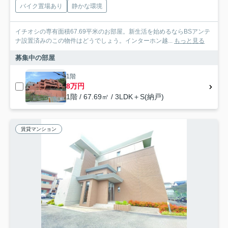
バイク置場あり
静かな環境
イチオシの専有面積67.69平米のお部屋。新生活を始めるならBSアンテ
ナ設置済みのこの物件はどうでしょう。インターホン越...
もっと見る
募集中の部屋
1階
8万円
1階 / 67.69㎡ / 3LDK＋S(納戸)
賃貸マンション