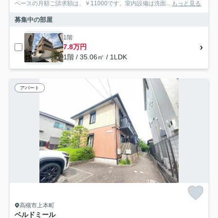
ペースの月額ご請求額は、￥11000です。室内設備は洗面...
もっと見る
募集中の部屋
1階
7.8万円
1階 / 35.06㎡ / 1LDK
アパート
高槻市上本町
ベルドミール