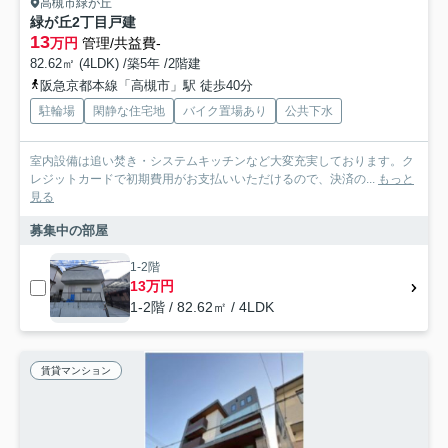
高槻市緑が丘
緑が丘2丁目戸建
13
万円
管理/共益費-
82.62㎡ (4LDK) /築5年 /2階建
阪急京都本線「高槻市」駅 徒歩40分
駐輪場
閑静な住宅地
バイク置場あり
公共下水
室内設備は追い焚き・システムキッチンなど大変充実しております。ク
レジットカードで初期費用がお支払いいただけるので、決済の...
もっと
見る
募集中の部屋
1-2階
13万円
1-2階 / 82.62㎡ / 4LDK
賃貸マンション