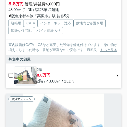
8.8
万円
管理/共益費4,000円
43.00㎡ (2LDK) /築25年 /2階建
阪急京都本線「高槻市」駅 徒歩5分
駐輪場
CATV
インターネット対応
敷地内ごみ置き場
閑静な住宅地
バイク置場あり
室内設備はCATV・CSなど充実した設備を備え付けています。急に物が
増えてしまった時も、収納が豊富なので安心です。通風良...
もっと見る
募集中の部屋
2階
8.8万円
2階 / 43.00㎡ / 2LDK
賃貸マンション