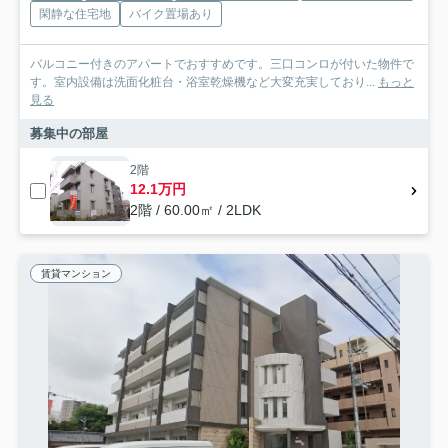
閑静な住宅地
バイク置場あり
バルコニー付きのアパートでおすすめです。三口コンロが付いた物件で
す。室内設備は洗面化粧台・浴室乾燥機など大変充実しており...
もっと
見る
募集中の部屋
2階
12.1万円
2階 / 60.00㎡ / 2LDK
賃貸マンション