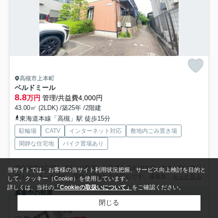
高槻市上本町
ベルドミール
8.8
万円
管理/共益費4,000円
43.00㎡ (2LDK) /築25年 /2階建
東海道本線「高槻」駅 徒歩15分
駐輪場
CATV
インターネット対応
敷地内ごみ置き場
閑静な住宅地
バイク置場あり
室内設備はCATV・CSなど充実した設備を備え付けています。急に物が
当サイトでは、お客様の当サイト利用状況把握、サービス向上検討を目的と
増えてしまった時も、収納が豊富なので安心です。通風良...
もっと見る
して、クッキー（Cookie）を使用しています。
詳しくは、当社の
「Cookieの取扱いについて」
をご確認ください。
募集中の部屋
閉じる
2階