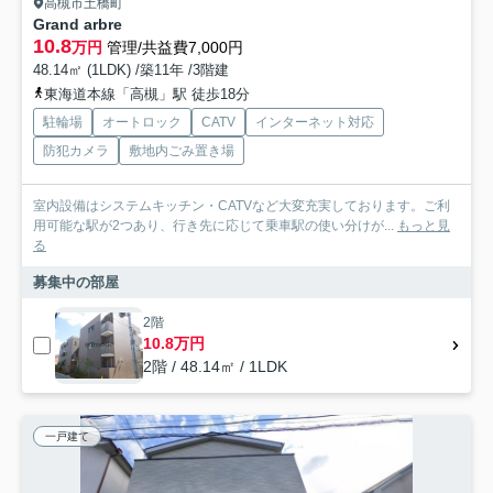
高槻市土橋町
Grand arbre
10.8
万円
管理/共益費7,000円
48.14㎡ (1LDK) /築11年 /3階建
東海道本線「高槻」駅 徒歩18分
駐輪場
オートロック
CATV
インターネット対応
防犯カメラ
敷地内ごみ置き場
室内設備はシステムキッチン・CATVなど大変充実しております。ご利
用可能な駅が2つあり、行き先に応じて乗車駅の使い分けが...
もっと見
る
募集中の部屋
2階
10.8万円
2階 / 48.14㎡ / 1LDK
一戸建て