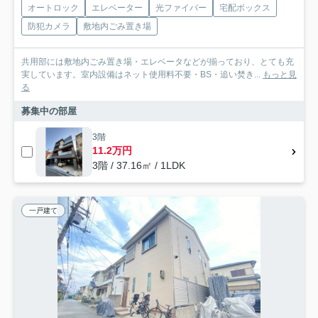
オートロック
エレベーター
光ファイバー
宅配ボックス
防犯カメラ
敷地内ごみ置き場
共用部には敷地内ごみ置き場・エレベータなどが揃っており、とても充
実しています。室内設備はネット使用料不要・BS・追い焚き...
もっと見
る
募集中の部屋
3階
11.2万円
3階 / 37.16㎡ / 1LDK
一戸建て