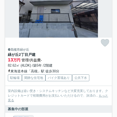
高槻市緑が丘
緑が丘2丁目戸建
13
万円
管理/共益費-
82.62㎡ (4LDK) /築5年 /2階建
東海道本線「高槻」駅 徒歩30分
駐輪場
閑静な住宅地
バイク置場あり
公共下水
室内設備は追い焚き・システムキッチンなど大変充実しております。ク
レジットカードで初期費用がお支払いいただけるので、決済の...
もっと
見る
募集中の部屋