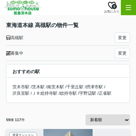
0
お気に入り
東海道本線 高槻駅の物件一覧
高槻駅
変更
募集中
変更
おすすめの駅
茨木市駅
/
茨木駅
/
南茨木駅
/
千里丘駅
/
摂津市駅
/
沢良宜駅
/
ＪＲ総持寺駅
/
総持寺駅
/
宇野辺駅
/
正雀駅
59
棟
117
件
賃貸マンション