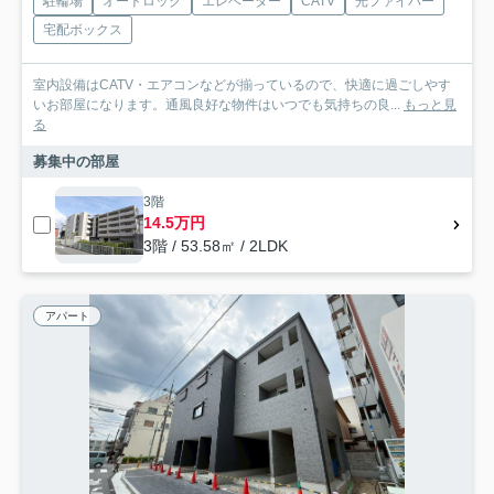
駐輪場
オートロック
エレベーター
CATV
光ファイバー
宅配ボックス
室内設備はCATV・エアコンなどが揃っているので、快適に過ごしやす
いお部屋になります。通風良好な物件はいつでも気持ちの良...
もっと見
る
募集中の部屋
3階
14.5万円
3階 / 53.58㎡ / 2LDK
アパート