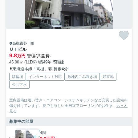
高槻市芥川町
ＵＩビル
9.8
万円
管理/共益費-
45.00㎡ (1LDK) /築49年 /5階建
東海道本線「高槻」駅 徒歩4分
駐輪場
インターネット対応
敷地内ごみ置き場
好立地
公共下水
室内設備は追い焚き・エアコン・システムキッチンなど充実した設備を
備え付けています。夏でも涼しい全居室フローリングのお住ま...
もっと
見る
募集中の部屋
4階