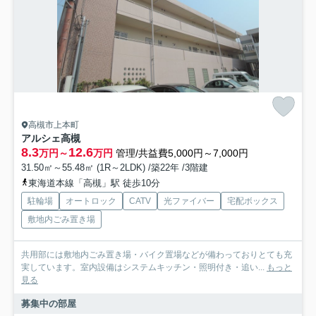
高槻市上本町
アルシェ高槻
8.3
12.6
万円～
万円
管理/共益費5,000円～7,000円
31.50㎡～55.48㎡ (1R～2LDK) /築22年 /3階建
東海道本線「高槻」駅 徒歩10分
駐輪場
オートロック
CATV
光ファイバー
宅配ボックス
敷地内ごみ置き場
共用部には敷地内ごみ置き場・バイク置場などが備わっておりとても充
実しています。室内設備はシステムキッチン・照明付き・追い...
もっと
見る
募集中の部屋