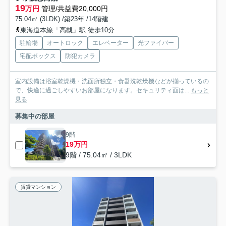
19
万円
管理/共益費20,000円
75.04㎡ (3LDK) /築23年 /14階建
東海道本線「高槻」駅 徒歩10分
駐輪場
オートロック
エレベーター
光ファイバー
宅配ボックス
防犯カメラ
室内設備は浴室乾燥機・洗面所独立・食器洗乾燥機などが揃っているの
で、快適に過ごしやすいお部屋になります。セキュリティ面は...
もっと
見る
募集中の部屋
9階
19万円
9階 / 75.04㎡ / 3LDK
賃貸マンション