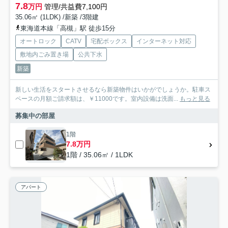
7.8
万円
管理/共益費7,100円
35.06㎡ (1LDK) /新築 /3階建
東海道本線「高槻」駅 徒歩15分
オートロック
CATV
宅配ボックス
インターネット対応
敷地内ごみ置き場
公共下水
新築
新しい生活をスタートさせるなら新築物件はいかがでしょうか。駐車ス
ペースの月額ご請求額は、￥11000です。室内設備は洗面...
もっと見る
募集中の部屋
1階
7.8万円
1階 / 35.06㎡ / 1LDK
アパート