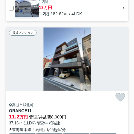
1-2階
13万円
1-2階 / 82.62㎡ / 4LDK
賃貸マンション
高槻市城北町
ORANGE11
11.2
万円
管理/共益費8,000円
37.16㎡ (1LDK) /築2年 /5階建
東海道本線「高槻」駅 徒歩7分