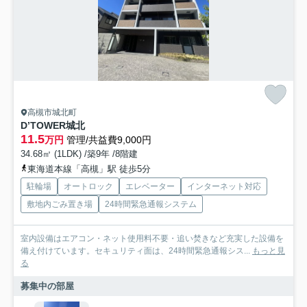
高槻市城北町
D’TOWER城北
11.5
万円
管理/共益費9,000円
34.68㎡ (1LDK) /築9年 /8階建
東海道本線「高槻」駅 徒歩5分
駐輪場
オートロック
エレベーター
インターネット対応
敷地内ごみ置き場
24時間緊急通報システム
室内設備はエアコン・ネット使用料不要・追い焚きなど充実した設備を
備え付けています。セキュリティ面は、24時間緊急通報シス...
もっと見
る
募集中の部屋