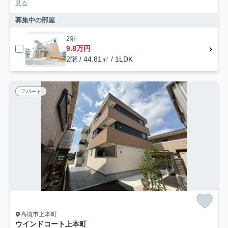
見る
募集中の部屋
2階
9.8万円
2階 / 44.81㎡ / 1LDK
アパート
高槻市上本町
ウインドコート上本町