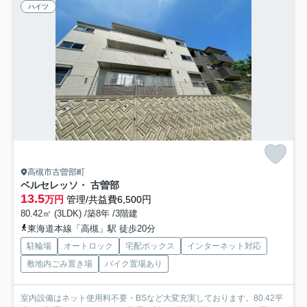
ハイツ
高槻市古曽部町
ベルセレッソ・ 古曽部
13.5
万円
管理/共益費6,500円
80.42㎡ (3LDK) /築8年 /3階建
東海道本線「高槻」駅 徒歩20分
駐輪場
オートロック
宅配ボックス
インターネット対応
敷地内ごみ置き場
バイク置場あり
室内設備はネット使用料不要・BSなど大変充実しております。80.42平