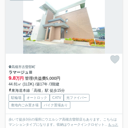
高槻市古曽部町
ラマージュⅢ
9.8
万円
管理/共益費5,000円
44.81㎡ (1LDK) /築17年 /3階建
東海道本線「高槻」駅 徒歩15分
駐輪場
オートロック
CATV
光ファイバー
敷地内ごみ置き場
バイク置場あり
歩いて徒歩3分の場所にウエルシア高槻古曽部店もあります。こちらは
マンションタイプになります。収納はウォークインクロゼット...
もっと