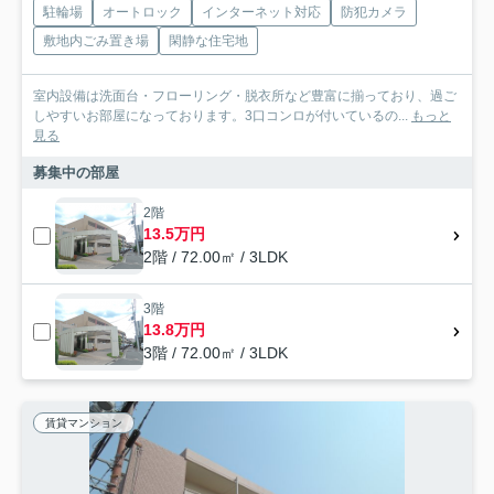
駐輪場
オートロック
インターネット対応
防犯カメラ
敷地内ごみ置き場
閑静な住宅地
室内設備は洗面台・フローリング・脱衣所など豊富に揃っており、過ご
しやすいお部屋になっております。3口コンロが付いているの...
もっと
見る
募集中の部屋
2階
13.5万円
2階 / 72.00㎡ / 3LDK
3階
13.8万円
3階 / 72.00㎡ / 3LDK
賃貸マンション