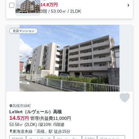
14.8万円
3階 / 53.00㎡ / 2LDK
賃貸マンション
高槻市緑町
LeVert（ルヴェール）高槻
14.5
万円
管理/共益費11,000円
53.58㎡ (2LDK) /築10年 /5階建
東海道本線「高槻」駅 徒歩15分