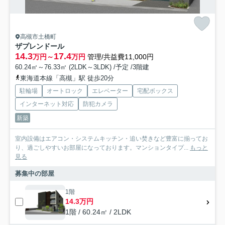
高槻市土橋町
ザプレンドール
14.3
17.4
万円～
万円
管理/共益費11,000円
60.24㎡～76.33㎡ (2LDK～3LDK) /予定 /3階建
東海道本線「高槻」駅 徒歩20分
駐輪場
オートロック
エレベーター
宅配ボックス
インターネット対応
防犯カメラ
新築
室内設備はエアコン・システムキッチン・追い焚きなど豊富に揃ってお
り、過ごしやすいお部屋になっております。マンションタイプ...
もっと
見る
募集中の部屋
1階
14.3万円
1階 / 60.24㎡ / 2LDK