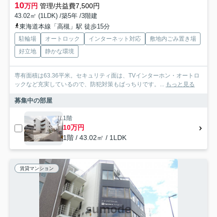
10
万円
管理/共益費7,500円
43.02㎡ (1LDK) /築5年 /3階建
東海道本線「高槻」駅 徒歩15分
駐輪場
オートロック
インターネット対応
敷地内ごみ置き場
好立地
静かな環境
専有面積は63.36平米。セキュリティ面は、TVインターホン・オートロ
ックなど充実しているので、防犯対策もばっちりです。...
もっと見る
募集中の部屋
1階
10万円
1階 / 43.02㎡ / 1LDK
賃貸マンション