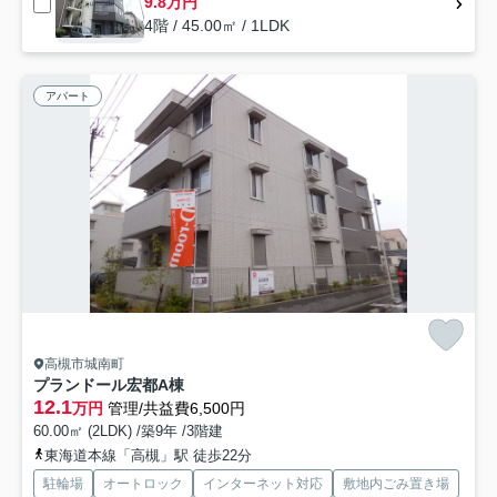
9.8万円
4階 / 45.00㎡ / 1LDK
アパート
高槻市城南町
プランドール宏都A棟
12.1
万円
管理/共益費6,500円
60.00㎡ (2LDK) /築9年 /3階建
東海道本線「高槻」駅 徒歩22分
駐輪場
オートロック
インターネット対応
敷地内ごみ置き場