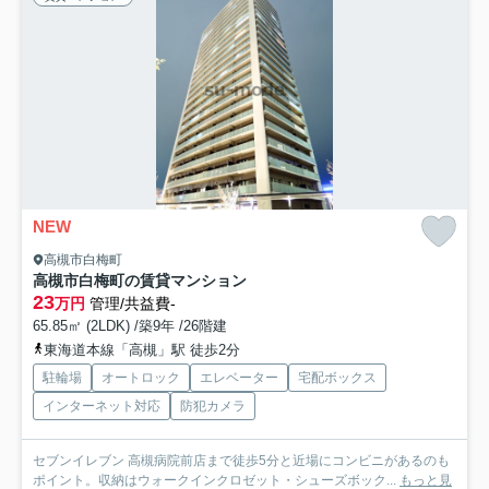
NEW
高槻市白梅町
高槻市白梅町の賃貸マンション
23
万円
管理/共益費-
65.85㎡ (2LDK) /築9年 /26階建
東海道本線「高槻」駅 徒歩2分
駐輪場
オートロック
エレベーター
宅配ボックス
インターネット対応
防犯カメラ
セブンイレブン 高槻病院前店まで徒歩5分と近場にコンビニがあるのも
ポイント。収納はウォークインクロゼット・シューズボック...
もっと見