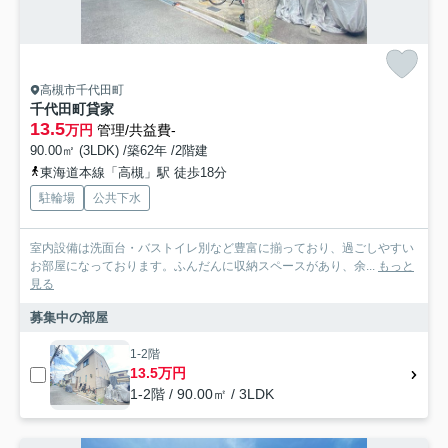
高槻市千代田町
千代田町貸家
13.5
万円
管理/共益費-
90.00㎡ (3LDK) /築62年 /2階建
東海道本線「高槻」駅 徒歩18分
駐輪場
公共下水
室内設備は洗面台・バストイレ別など豊富に揃っており、過ごしやすい
お部屋になっております。ふんだんに収納スペースがあり、余...
もっと
見る
募集中の部屋
1-2階
13.5万円
1-2階 / 90.00㎡ / 3LDK