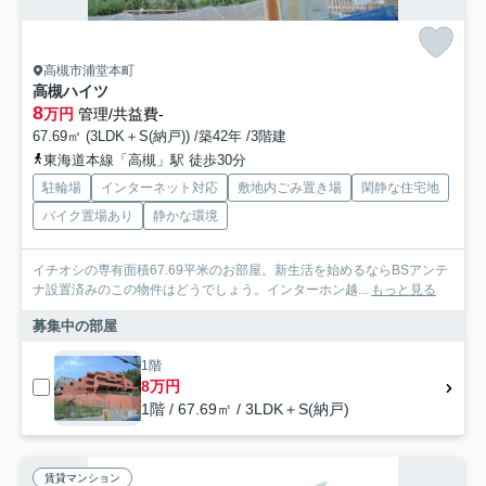
高槻市浦堂本町
高槻ハイツ
8
万円
管理/共益費-
67.69㎡ (3LDK＋S(納戸)) /築42年 /3階建
東海道本線「高槻」駅 徒歩30分
駐輪場
インターネット対応
敷地内ごみ置き場
閑静な住宅地
バイク置場あり
静かな環境
イチオシの専有面積67.69平米のお部屋。新生活を始めるならBSアンテ
ナ設置済みのこの物件はどうでしょう。インターホン越...
もっと見る
募集中の部屋
1階
8万円
1階 / 67.69㎡ / 3LDK＋S(納戸)
賃貸マンション