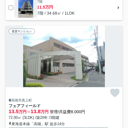
7階
11.5万円
7階 / 34.68㎡ / 1LDK
賃貸マンション
高槻市真上町
フェアフィールド
13.5
13.8
万円～
万円
管理/共益費8,000円
72.00㎡ (3LDK) /築20年 /3階建
東海道本線「高槻」駅 徒歩14分