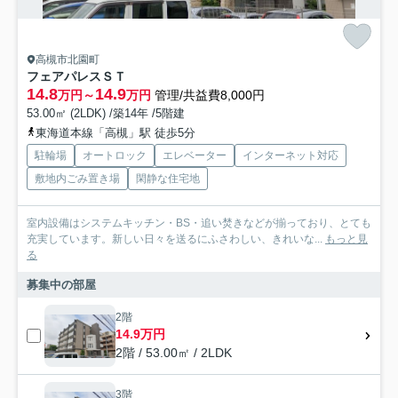
高槻市北園町
フェアパレスＳＴ
14.8
14.9
万円～
万円
管理/共益費8,000円
53.00㎡ (2LDK) /築14年 /5階建
東海道本線「高槻」駅 徒歩5分
駐輪場
オートロック
エレベーター
インターネット対応
敷地内ごみ置き場
閑静な住宅地
室内設備はシステムキッチン・BS・追い焚きなどが揃っており、とても
充実しています。新しい日々を送るにふさわしい、きれいな...
もっと見
る
募集中の部屋
2階
14.9万円
2階 / 53.00㎡ / 2LDK
3階