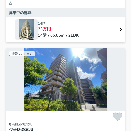
る
募集中の部屋
14階
23万円
14階 / 65.85㎡ / 2LDK
賃貸マンション
高槻市城北町
ジオ阪急高槻