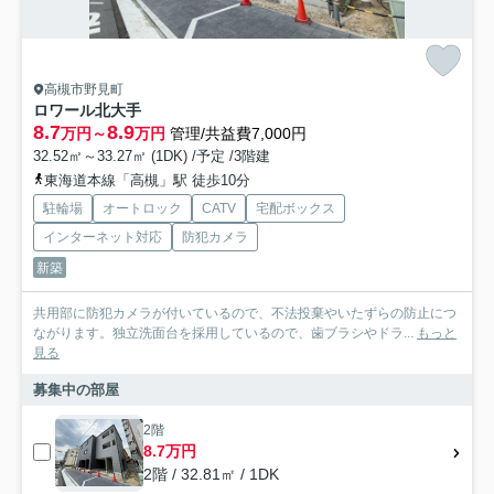
高槻市野見町
ロワール北大手
8.7
8.9
万円～
万円
管理/共益費7,000円
32.52㎡～33.27㎡ (1DK) /予定 /3階建
東海道本線「高槻」駅 徒歩10分
駐輪場
オートロック
CATV
宅配ボックス
インターネット対応
防犯カメラ
新築
共用部に防犯カメラが付いているので、不法投棄やいたずらの防止につ
ながります。独立洗面台を採用しているので、歯ブラシやドラ...
もっと
見る
募集中の部屋
2階
8.7万円
2階 / 32.81㎡ / 1DK