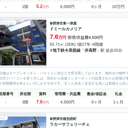
5.2
-
1階
6,000円
0ヶ月
10万円
万円
マンション
摂津市
東一津屋
ドミールカメリア
7.6
万円
管理/共益費4,500円
55.71㎡ (3DK) /築27年 /4階建
地下鉄今里筋線
「
井高野
」駅 徒歩25分
設備はオープンキッチン・バストイレ別など大変充実しております。南向きの物件
自宅でパソコンを使う方には、初めから高速インターネットの設置されたお部屋が
で初期費用を抑えたい方におすすめです。ずっと末永く生活する為には新婚さん向け
部屋番号
所在階
賃料
管理費・共益費
敷金/保証金
礼金
7.6
-
3階
4,500円
0ヶ月
1ヶ月
万円
ート
摂津市
南別府町
ラカーサフェリーチェ