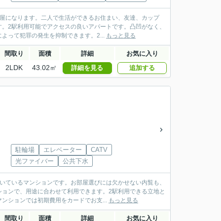
部屋になります。二人で生活ができるお住まい、友達、カップ
す。2駅利用可能でアクセスの良いアパートです。凸凹がなく、
って犯罪の発生を抑制できます。2...
もっと見る
間取り
面積
詳細
お気に入り
2LDK
43.02㎡
詳細を見る
追加する
駐輪場
エレベーター
CATV
光ファイバー
公共下水
付いているマンションです。お部屋選びには欠かせない内覧も、
ションで、用途に合わせて利用できます。2駅利用できる立地と
ションでは初期費用をカードでお支...
もっと見る
間取り
面積
詳細
お気に入り