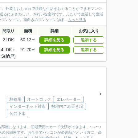
す。外装もおしゃれで快適な生活をおくることができるマンシ
を送るにふさわしい、きれいな室内です。ふたりで生活して生活
ンション。南向きのマンションはぽ...
もっと見る
間取り
面積
詳細
お気に入り
3LDK
60.12㎡
詳細を見る
追加する
4LDK＋
91.20㎡
詳細を見る
追加する
S(納戸)
駐輪場
オートロック
エレベーター
インターネット対応
敷地内ごみ置き場
公共下水
お部屋になります。初期費用のカード決済ができます。ついつ
米のお部屋です。お仕事でパソコンが必需品だという方に、高