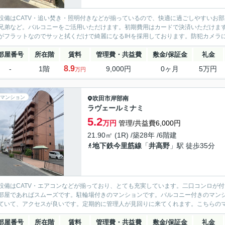
設備はCATV・追い焚き・照明付きなどが揃っているので、快適に過ごしやすいお
兄弟など。バルコニーをご活用いただけます。初期費用はカードで決済いただけま
がフラットなのでサッと拭くだけで綺麗になるIHを採用しております。防犯カメラによ
部屋番号
所在階
賃料
管理費・共益費
敷金/保証金
礼金
8.9
-
1階
9,000円
0ヶ月
5万円
万円
マンション
吹田市
岸部南
ラヴェールミナミ
5.2
万円
管理/共益費6,000円
21.90㎡ (1R) /築28年 /6階建
地下鉄今里筋線
「
井高野
」駅 徒歩35分
設備はCATV・エアコンなどが揃っており、とても充実しています。二口コンロが
部屋であればスムーズです。駐輪場付きのマンションです。バルコニー付きのマン
ていて、アクセスが良いです。定期的に管理人が見回りに来てくれます。こちらのマン
部屋番号
所在階
賃料
管理費・共益費
敷金/保証金
礼金