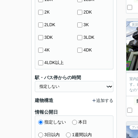
2K
2DK
2LDK
3K
賃貸
3DK
3LDK
4K
4DK
4LDK以上
駅・バス停からの時間
室内
す。
なの
建物構造
追加する
情報公開日
指定しない
本日
アパ
3日以内
1週間以内