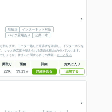
駐輪場
インターネット対応
バイク置場あり
公共下水
けも捗ります。モニター越しに来訪者を確認し、インターホンを
て、サッと身支度を整えられる洗面化粧台が付いております。
しょうか。住まいに関する多くの情報...
もっと見る
間取り
面積
詳細
お気に入り
2DK
39.13㎡
詳細を見る
追加する