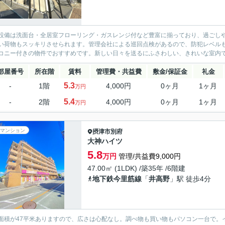
設備は洗面台・全居室フローリング・ガスレンジ付など豊富に揃っており、過ごし
い荷物もスッキリさせられます。管理会社による巡回点検があるので、防犯レベル
コニー付きの物件でおすすめです。新しい日々を送るにふさわしい、きれいな室内で
部屋番号
所在階
賃料
管理費・共益費
敷金/保証金
礼金
5.3
-
1階
4,000円
0ヶ月
1ヶ月
万円
5.4
-
2階
4,000円
0ヶ月
1ヶ月
万円
マンション
摂津市
別府
大神ハイツ
5.8
万円
管理/共益費9,000円
47.00㎡ (1LDK) /築35年 /6階建
地下鉄今里筋線
「
井高野
」駅 徒歩4分
面積が47平米ありますので、広さは心配なし。調べ物も買い物もパソコン一台で。