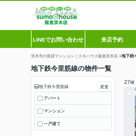
LINEでお問い合わせ
来店予約
地下鉄
茨木市の賃貸マンション｜スモハウス阪急茨木店
地下鉄今里筋線の物件一覧
27
棟
地下鉄今里筋線
変更
アパ
アパート
マンション
一戸建て