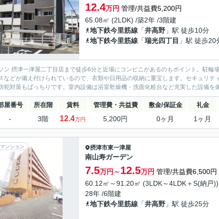
12.4
万円
管理/共益費5,200円
65.08㎡ (2LDK) /築2年 /3階建
地下鉄今里筋線
「
井高野
」駅 徒歩10分
地下鉄今里筋線
「
瑞光四丁目
」駅 徒歩20
ソン 摂津一津屋二丁目店まで徒歩6分と近場にコンビニがあるのもポイント。駐輪
スなどが備え付けられているので、衣類や日用品の収納に重宝します。セキュリティ
防犯対策もばっちりです。室内設備は浴室乾燥機・洗面化粧台など充実した設備を備
部屋番号
所在階
賃料
管理費・共益費
敷金/保証金
礼金
12.4
-
3階
5,200円
0ヶ月
1ヶ月
万円
マンション
摂津市
東一津屋
南山寿ガーデン
7.5
12.5
万円～
万円
管理/共益費6,500円
60.12㎡～91.20㎡ (3LDK～4LDK＋S(納戸))
28年 /6階建
地下鉄今里筋線
「
井高野
」駅 徒歩25分