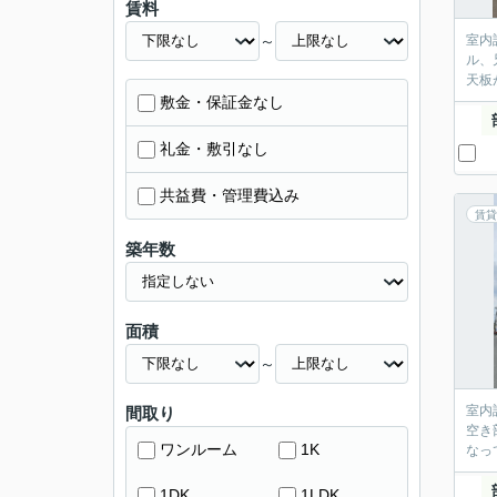
賃料
～
室内
ル、
天板
敷金・保証金なし
礼金・敷引なし
共益費・管理費込み
賃貸
築年数
面積
～
室内
間取り
空き
ワンルーム
1K
なっ
1DK
1LDK