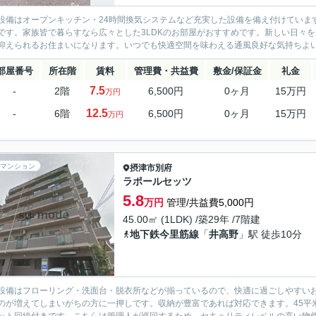
設備はオープンキッチン・24時間換気システムなど充実した設備を備え付けていま
です。家族皆で暮らすなら広々とした3LDKのお部屋がおすすめです。新しい日々
抑えられるお住まいになります。いつでも快適空間を味わえる通風良好な気持ちよいマ
部屋番号
所在階
賃料
管理費・共益費
敷金/保証金
礼金
7.5
-
2階
6,500円
0ヶ月
15万円
万円
12.5
-
6階
6,500円
0ヶ月
15万円
万円
マンション
摂津市
別府
ラポールセッツ
5.8
万円
管理/共益費5,000円
45.00㎡ (1LDK) /築29年 /7階建
地下鉄今里筋線
「
井高野
」駅 徒歩10分
設備はフローリング・洗面台・脱衣所などが揃っているので、快適に過ごしやすい
のが増えてしまいがちの方に一押しです。収納が豊富であれば対応できます。45平