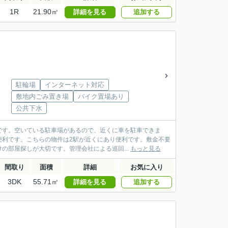
1R
21.90㎡
詳細を見る
追加する
駐輪場
インターネット対応
敷地内ごみ置き場
バイク置場あり
公共下水
です。空いている駐車場があるので、近くに車を駐車できま
便利です。こちらの物件は2駅が近くにあり便利です。敷金不要
の部屋探しが大切です。管理会社による巡回...
もっと見る
間取り
面積
詳細
お気に入り
3DK
55.71㎡
詳細を見る
追加する