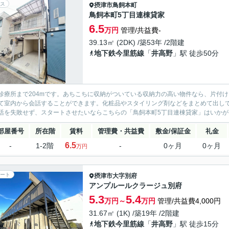
ス
摂津市
鳥飼本町
鳥飼本町5丁目連棟貸家
6.5
万円
管理/共益費-
39.13㎡ (2DK) /築53年 /2階建
地下鉄今里筋線
「
井高野
」駅 徒歩50分
診療所まで204mです。あちこちに収納がついている収納力の高い物件なら、片付
て室内から会話することができます。化粧品やスタイリング剤などをまとめて出し
活を失敗せず、スタートさせたいならこちらの「鳥飼本町5丁目連棟貸家」はいかがで
部屋番号
所在階
賃料
管理費・共益費
敷金/保証金
礼金
6.5
-
1-2階
-
0ヶ月
0ヶ月
万円
ート
摂津市
大字別府
アンプルールクラージュ別府
5.3
5.4
万円～
万円
管理/共益費4,000円
31.67㎡ (1K) /築19年 /2階建
地下鉄今里筋線
「
井高野
」駅 徒歩15分