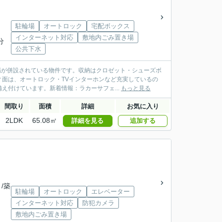
駐輪場
オートロック
宅配ボックス
インターネット対応
敷地内ごみ置き場
分
公共下水
場が併設されている物件です。収納はクロゼット・シューズボ
面は、オートロック・TVインターホンなど充実しているの
え付けています。新着情報：ラカーサフェ...
もっと見る
間取り
面積
詳細
お気に入り
2LDK
65.08㎡
詳細を見る
追加する
 /築
駐輪場
オートロック
エレベーター
インターネット対応
防犯カメラ
敷地内ごみ置き場