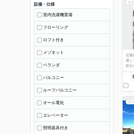
テラ
設備・仕様
室内洗濯機置場
フローリング
ロフト付き
メゾネット
近藤
通じ
ベランダ
新生
バルコニー
ルーフバルコニー
オール電化
アパ
エレベーター
照明器具付き