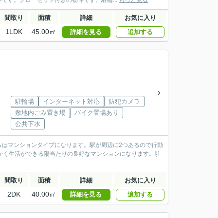
です。クローゼット付きの物件です。駐輪...
もっと見る
間取り
面積
詳細
お気に入り
1LDK
45.00㎡
詳細を見る
追加する
駐輪場
インターネット対応
防犯カメラ
敷地内ごみ置き場
バイク置場あり
公共下水
らはマンションタイプになります。駅が周辺に2つあるので行動
かく生活ができる陽当たりの良好なマンションになります。駐
間取り
面積
詳細
お気に入り
2DK
40.00㎡
詳細を見る
追加する