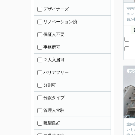
室内
デザイナーズ
ョン
費が
リノベーション済
保証人不要
事務所可
２人入居可
賃貸
バリアフリー
分割可
分譲タイプ
管理人常駐
眺望良好
室内
いも