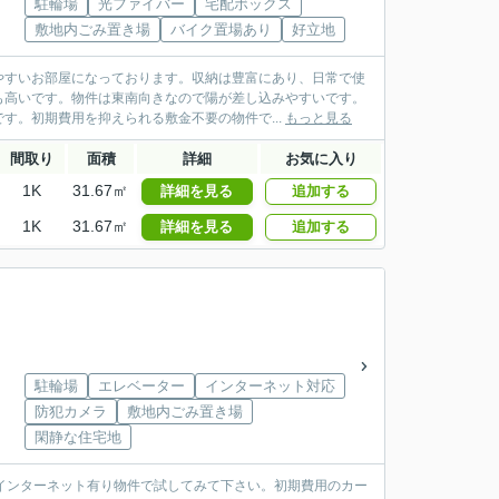
駐輪場
光ファイバー
宅配ボックス
敷地内ごみ置き場
バイク置場あり
好立地
やすいお部屋になっております。収納は豊富にあり、日常で使
も高いです。物件は東南向きなので陽が差し込みやすいです。
す。初期費用を抑えられる敷金不要の物件で...
もっと見る
間取り
面積
詳細
お気に入り
1K
31.67㎡
詳細を見る
追加する
1K
31.67㎡
詳細を見る
追加する
駐輪場
エレベーター
インターネット対応
防犯カメラ
敷地内ごみ置き場
閑静な住宅地
インターネット有り物件で試してみて下さい。初期費用のカー