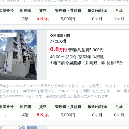
ット回線付きです。こちらは管理人が巡回するため、セキュリティレベルの高い物件
部屋番号
所在階
賃料
管理費・共益費
敷金/保証金
礼金
5.8
-
2階
5,000円
0ヶ月
1ヶ月
万円
マンション
摂津市
別府
ハコス摂
6.8
万円
管理/共益費5,000円
40.00㎡ (2DK) /築53年 /4階建
地下鉄今里筋線
「
井高野
」駅 徒歩15分
設備はシステムキッチン・洗面台などが揃っており、とても充実しています。こち
が広がります。40平米のお部屋です。バルコニーをご活用いただけます。一年中暖
まで200mのマンションです。定期的に管理人が見回りに来てくれます。
部屋番号
所在階
賃料
管理費・共益費
敷金/保証金
礼金
6.8
-
4階
5,000円
0ヶ月
0ヶ月
万円