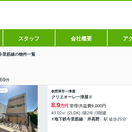
スタッフ
会社概要
ア
今里筋線の物件一覧
69
件
ート
摂津市
一津屋
クリエオーレ一津屋Ⅱ
8.9
万円
管理/共益費9,000円
43.02㎡ (2LDK) /築2年 /3階建
地下鉄今里筋線
「
井高野
」駅 徒歩25分