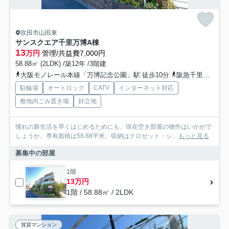
吹田市山田東
サンスクエア千里万博A棟
13
万円
管理/共益費7,000円
58.88㎡ (2LDK) /築12年 /3階建
大阪モノレール本線「万博記念公園」駅 徒歩10分
阪急千里線「山田」駅 徒歩15分
駐輪場
オートロック
CATV
インターネット対応
敷地内ごみ置き場
好立地
憧れの新生活を早くはじめるためにも、現在空き部屋の物件はいかがで
しょうか。専有面積は58.88平米。収納はクロゼット・シ...
もっと見る
募集中の部屋
1階
13万円
1階 / 58.88㎡ / 2LDK
賃貸マンション