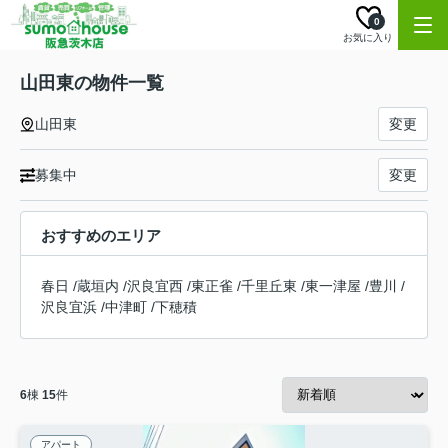
0
お気に入り
山田東の物件一覧
山田東
変更
募集中
変更
おすすめのエリア
春日
/
蔵垣内
/
沢良宜西
/
東正雀
/
千里丘東
/
東一津屋
/
豊川
/
沢良宜浜
/
中津町
/
下穂積
6
棟
15
件
アパート