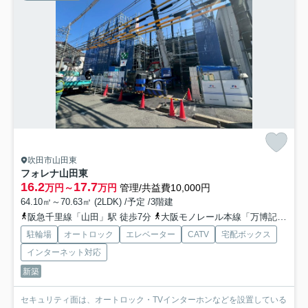
吹田市山田東
フォレナ山田東
16.2
17.7
万円～
万円
管理/共益費10,000円
64.10㎡～70.63㎡ (2LDK) /予定 /3階建
阪急千里線「山田」駅 徒歩7分
大阪モノレール本線「万博記念公園」駅 徒歩14分
駐輪場
オートロック
エレベーター
CATV
宅配ボックス
インターネット対応
新築
セキュリティ面は、オートロック・TVインターホンなどを設置している