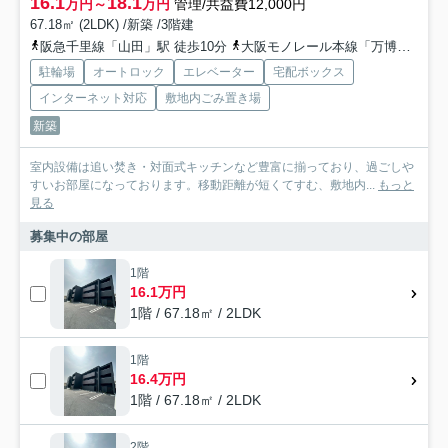
16.1
18.1
万円～
万円
管理/共益費12,000円
67.18㎡ (2LDK) /新築 /3階建
阪急千里線「山田」駅 徒歩10分
大阪モノレール本線「万博記念公園」駅 徒歩13分
駐輪場
オートロック
エレベーター
宅配ボックス
インターネット対応
敷地内ごみ置き場
新築
室内設備は追い焚き・対面式キッチンなど豊富に揃っており、過ごしや
すいお部屋になっております。移動距離が短くてすむ、敷地内...
もっと
見る
募集中の部屋
1階
16.1万円
1階 / 67.18㎡ / 2LDK
1階
16.4万円
1階 / 67.18㎡ / 2LDK
2階