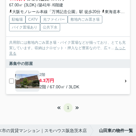
67.00㎡ (3LDK) /築41年 /6階建
大阪モノレール本線「万博記念公園」駅 徒歩20分
東海道本線「千里丘」駅 徒歩20分
駐輪場
CATV
光ファイバー
敷地内ごみ置き場
バイク置場あり
公共下水
共用部には敷地内ごみ置き場・バイク置場などが揃っており、とても充
実しています。収納はクロゼット・押入など豊富なので、広々...
もっと
見る
募集中の部屋
2階
6.3万円
2階 / 67.00㎡ / 3LDK
1
木市の賃貸マンション｜スモハウス阪急茨木店
山田東の物件一覧