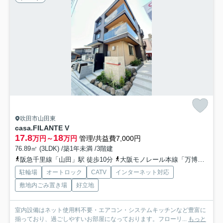
吹田市山田東
casa.FILANTE V
17.8
18
万円～
万円
管理/共益費7,000円
76.89㎡ (3LDK) /築1年未満 /3階建
阪急千里線「山田」駅 徒歩10分
大阪モノレール本線「万博記念公園」駅 徒歩15分
駐輪場
オートロック
CATV
インターネット対応
敷地内ごみ置き場
好立地
室内設備はネット使用料不要・エアコン・システムキッチンなど豊富に
揃っており、過ごしやすいお部屋になっております。フローリ...
もっと