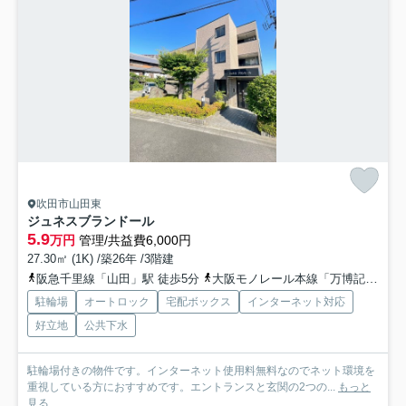
吹田市山田東
ジュネスブランドール
5.9
万円
管理/共益費6,000円
27.30㎡ (1K) /築26年 /3階建
阪急千里線「山田」駅 徒歩5分
大阪モノレール本線「万博記念公園」駅 徒歩15分
駐輪場
オートロック
宅配ボックス
インターネット対応
好立地
公共下水
駐輪場付きの物件です。インターネット使用料無料なのでネット環境を
重視している方におすすめです。エントランスと玄関の2つの...
もっと
見る