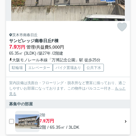
茨木市南春日丘
サンビレッジ南春日丘F棟
7.9
万円
管理/共益費5,000円
65.35㎡ (3LDK) /築27年 /2階建
大阪モノレール本線「万博記念公園」駅 徒歩25分
駐輪場
エレベーター
バイク置場あり
公共下水
室内設備は洗面台・フローリング・脱衣所など豊富に揃っており、過ご
しやすいお部屋になっております。この物件はバルコニー付き...
もっと
見る
募集中の部屋
2階
7.9万円
2階 / 65.35㎡ / 3LDK