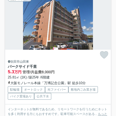
吹田市山田東
パークサイド千里
5.3
万円
管理/共益費8,000円
25.81㎡ (1K) /築25年 /6階建
大阪モノレール本線「万博記念公園」駅 徒歩10分
駐輪場
オートロック
光ファイバー
敷地内ごみ置き場
バイク置場あり
公共下水
インターネットが無料であるため、リモートワークを行うためにネット
を多く利用する方にもおすすめです。駐車可能スペースがある...
もっと