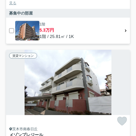
見る
募集中の部屋
1階
5.3万円
1階 / 25.81㎡ / 1K
賃貸マンション
茨木市南春日丘
メゾンプレジール