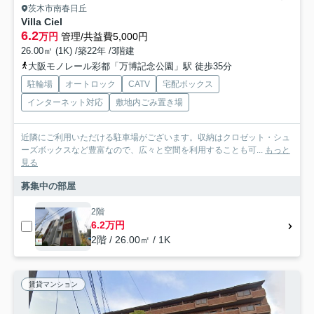
茨木市南春日丘
Villa Ciel
6.2
万円
管理/共益費5,000円
26.00㎡ (1K) /築22年 /3階建
大阪モノレール彩都「万博記念公園」駅 徒歩35分
駐輪場
オートロック
CATV
宅配ボックス
インターネット対応
敷地内ごみ置き場
近隣にご利用いただける駐車場がございます。収納はクロゼット・シュ
ーズボックスなど豊富なので、広々と空間を利用することも可...
もっと
見る
募集中の部屋
2階
6.2万円
2階 / 26.00㎡ / 1K
賃貸マンション