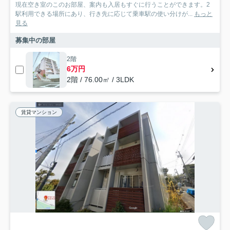
現在空き室のこのお部屋、案内も入居もすぐに行うことができます。2
駅利用できる場所にあり、行き先に応じて乗車駅の使い分けが...
もっと
見る
募集中の部屋
2階
6万円
2階 / 76.00㎡ / 3LDK
賃貸マンション