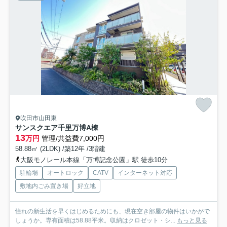
吹田市山田東
サンスクエア千里万博A棟
13
万円
管理/共益費7,000円
58.88㎡ (2LDK) /築12年 /3階建
大阪モノレール本線「万博記念公園」駅 徒歩10分
駐輪場
オートロック
CATV
インターネット対応
敷地内ごみ置き場
好立地
憧れの新生活を早くはじめるためにも、現在空き部屋の物件はいかがで
しょうか。専有面積は58.88平米。収納はクロゼット・シ...
もっと見る