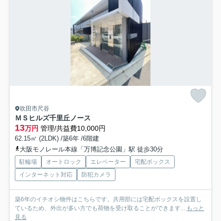
吹田市尺谷
ＭＳヒルズ千里丘ノース
13
万円
管理/共益費10,000円
62.15㎡ (2LDK) /築6年 /6階建
大阪モノレール本線「万博記念公園」駅 徒歩30分
駐輪場
オートロック
エレベーター
宅配ボックス
インターネット対応
防犯カメラ
築6年のイチオシ物件はこちらです。共用部には宅配ボックスを設置し
ているため、外出が多い方でも荷物を受け取ることができます...
もっと
見る