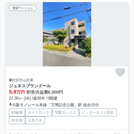
賃貸マンション
吹田市山田東
ジュネスブランドール
5.9
万円
管理/共益費6,000円
27.30㎡ (1K) /築26年 /3階建
大阪モノレール本線「万博記念公園」駅 徒歩15分
駐輪場
オートロック
宅配ボックス
インターネット対応
好立地
公共下水