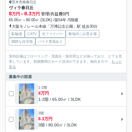
茨木市南春日丘
ヴィラ春日丘
8
8.3
万円～
万円
管理/共益費0円
65.00㎡～80.00㎡ (3LDK) /築54年 /5階建
大阪モノレール本線「万博記念公園」駅 徒歩30分
駐輪場
CATV
光ファイバー
敷地内ごみ置き場
閑静な住宅地
バイク置場あり
室内設備はフローリング・洗面台・脱衣所などが揃っており、とても充
実しています。初期費用のカード決済ができます。南向きのマ...
もっと
見る
募集中の部屋
1-2階
8万円
1-2階 / 65.00㎡ / 3LDK
3階
8.3万円
3階 / 80.00㎡ / 3LDK