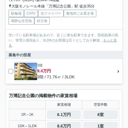
大阪モノレール本線「万博記念公園」駅 徒歩35分
駐輪場
CATV
光ファイバー
敷地内ごみ置き場
閑静な住宅地
好立地
空いている駐車場があるので、近くに車を駐車できます。防犯効果の高
い、管理人巡回あり。3LDKのお部屋は広々としており解放...
もっと見
る
募集中の部屋
3階
9.4万円
3階 / 71.76㎡ / 3LDK
万博記念公園の掲載物件の家賃相場
家賃相場
空室件数
6.1万円
6室
1R～1K
8.6万円
1室
1DK～1LDK