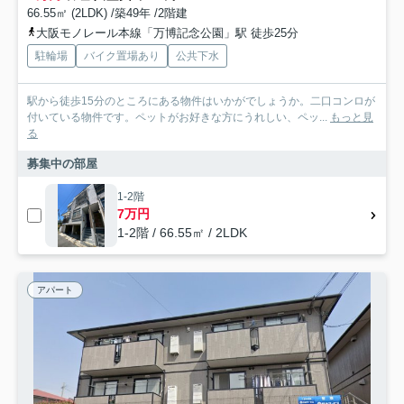
66.55㎡ (2LDK) /築49年 /2階建
大阪モノレール本線「万博記念公園」駅 徒歩25分
駐輪場
バイク置場あり
公共下水
駅から徒歩15分のところにある物件はいかがでしょうか。二口コンロが
付いている物件です。ペットがお好きな方にうれしい、ペッ...
もっと見
る
募集中の部屋
1-2階
7万円
1-2階 / 66.55㎡ / 2LDK
アパート