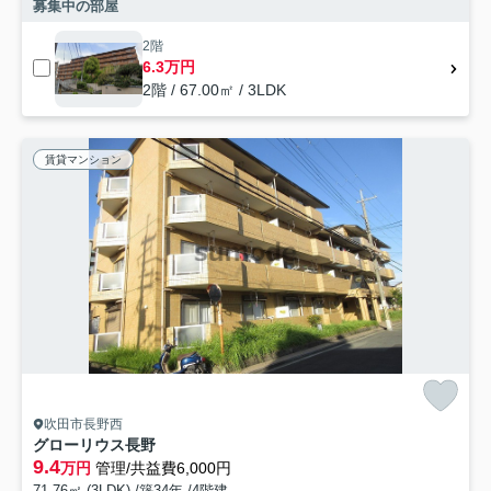
募集中の部屋
2階
6.3万円
2階 / 67.00㎡ / 3LDK
賃貸マンション
吹田市長野西
グローリウス長野
9.4
万円
管理/共益費6,000円
71.76㎡ (3LDK) /築34年 /4階建