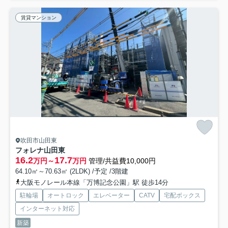
賃貸マンション
吹田市山田東
フォレナ山田東
16.2
17.7
万円～
万円
管理/共益費10,000円
64.10㎡～70.63㎡ (2LDK) /予定 /3階建
大阪モノレール本線「万博記念公園」駅 徒歩14分
駐輪場
オートロック
エレベーター
CATV
宅配ボックス
インターネット対応
新築