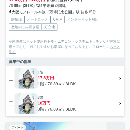
76.89㎡ (3LDK) /築1年未満 /3階建
大阪モノレール本線「万博記念公園」駅 徒歩15分
駐輪場
オートロック
CATV
インターネット対応
敷地内ごみ置き場
好立地
室内設備はネット使用料不要・エアコン・システムキッチンなど豊富に
揃っており、過ごしやすいお部屋になっております。フローリ...
もっと
見る
募集中の部屋
1階
17.8万円
1階 / 76.89㎡ / 3LDK
3階
18万円
3階 / 76.89㎡ / 3LDK
アパート