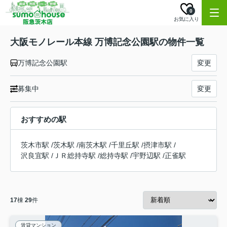
0
お気に入り
大阪モノレール本線 万博記念公園駅の物件一覧
万博記念公園駅
変更
募集中
変更
おすすめの駅
茨木市駅
/
茨木駅
/
南茨木駅
/
千里丘駅
/
摂津市駅
/
沢良宜駅
/
ＪＲ総持寺駅
/
総持寺駅
/
宇野辺駅
/
正雀駅
17
棟
29
件
賃貸マンション