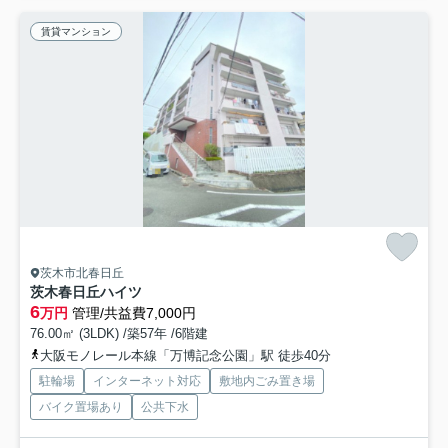
賃貸マンション
茨木市北春日丘
茨木春日丘ハイツ
6
万円
管理/共益費7,000円
76.00㎡ (3LDK) /築57年 /6階建
大阪モノレール本線「万博記念公園」駅 徒歩40分
駐輪場
インターネット対応
敷地内ごみ置き場
バイク置場あり
公共下水