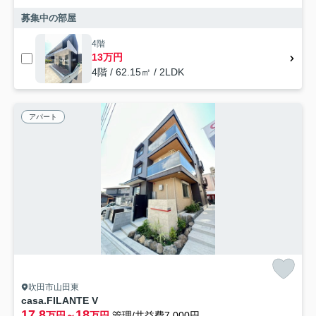
募集中の部屋
4階
13万円
4階 / 62.15㎡ / 2LDK
アパート
吹田市山田東
casa.FILANTE V
17.8
18
万円～
万円
管理/共益費7,000円