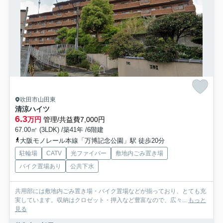
吹田市山田東
清涼ハイツ
6.3
万円
管理/共益費7,000円
67.00㎡ (3LDK) /築41年 /6階建
大阪モノレール本線「万博記念公園」駅 徒歩20分
駐輪場
CATV
光ファイバー
敷地内ごみ置き場
バイク置場あり
公共下水
共用部には敷地内ごみ置き場・バイク置場などが揃っており、とても充
実しています。収納はクロゼット・押入など豊富なので、広々...
もっと
見る