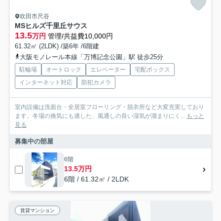
吹田市尺谷
MSヒルズ千里丘サウス
13.5
万円
管理/共益費10,000円
61.32㎡ (2LDK) /築6年 /6階建
大阪モノレール本線「万博記念公園」駅 徒歩25分
駐輪場
オートロック
エレベーター
宅配ボックス
インターネット対応
防犯カメラ
室内設備は洗面台・全居室フローリング・脱衣所など大変充実しており
ます。冬場の換気にも適した、風通しの良い湿気が溜まりにく...
もっと
見る
募集中の部屋
6階
13.5万円
6階 / 61.32㎡ / 2LDK
賃貸マンション