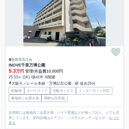
吹田市古江台
INOVE千里万博公園
5.3
万円
管理/共益費10,000円
25.53㎡ (1K) /築41年 /6階建
大阪モノレール本線「万博記念公園」駅 徒歩25分
駐輪場
オートロック
宅配ボックス
インターネット対応
敷地内ごみ置き場
閑静な住宅地
共用部には敷地内ごみ置き場・バイク置場などが揃っており、とても充
実しています。室内設備はエアコン・システムキッチンなどが...
もっと
見る