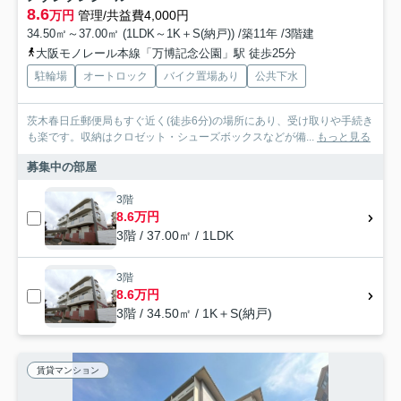
8.6
万円
管理/共益費4,000円
34.50㎡～37.00㎡ (1LDK～1K＋S(納戸)) /築11年 /3階建
大阪モノレール本線「万博記念公園」駅 徒歩25分
駐輪場
オートロック
バイク置場あり
公共下水
茨木春日丘郵便局もすぐ近く(徒歩6分)の場所にあり、受け取りや手続き
も楽です。収納はクロゼット・シューズボックスなどが備...
もっと見る
募集中の部屋
3階
8.6万円
3階 / 37.00㎡ / 1LDK
3階
8.6万円
3階 / 34.50㎡ / 1K＋S(納戸)
賃貸マンション