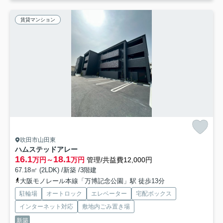
賃貸マンション
吹田市山田東
ハムステッドアレー
16.1
18.1
万円～
万円
管理/共益費12,000円
67.18㎡ (2LDK) /新築 /3階建
大阪モノレール本線「万博記念公園」駅 徒歩13分
駐輪場
オートロック
エレベーター
宅配ボックス
インターネット対応
敷地内ごみ置き場
新築